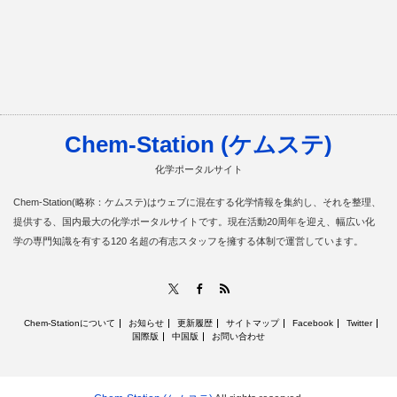
Chem-Station (ケムステ)
化学ポータルサイト
Chem-Station(略称：ケムステ)はウェブに混在する化学情報を集約し、それを整理、
提供する、国内最大の化学ポータルサイトです。現在活動20周年を迎え、幅広い化
学の専門知識を有する120 名超の有志スタッフを擁する体制で運営しています。
RSS
X
Facebook
Chem-Stationについて
お知らせ
更新履歴
サイトマップ
Facebook
Twitter
国際版
中国版
お問い合わせ