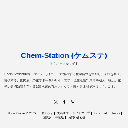
Chem-Station (ケムステ)
化学ポータルサイト
Chem-Station(略称：ケムステ)はウェブに混在する化学情報を集約し、それを整理、
提供する、国内最大の化学ポータルサイトです。現在活動20周年を迎え、幅広い化
学の専門知識を有する120 名超の有志スタッフを擁する体制で運営しています。
RSS
X
Facebook
Chem-Stationについて
お知らせ
更新履歴
サイトマップ
Facebook
Twitter
国際版
中国版
お問い合わせ