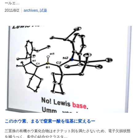
ールエ…
2011/8/2
archives
,
試薬
このホウ素、まるで窒素ー酸を塩基に変えるー
三置換の有機ホウ素化合物はオクテット則を満たさないため、電子欠損状態
を補うべく、多中心結合やクラスタ…