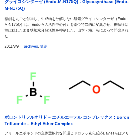
グライコシンターゼ (Endo-M-N175Q) : Glycosynthase (Endo-
M-N175Q)
糖鎖を丸ごと付加し、生成物を分解しない酵素グライコシンターゼ（Endo-
M-N175Q）は、Endo-Mの活性中心付近を部位特異的に変異させ、糖転移活
性は残したまま糖加水分解活性を抑制した、山本・梅川らによって開発され
た…
2011/8/9
archives
,
試薬
ボロントリフルオリド – エチルエーテル コンプレックス : Boron
Trifluoride – Ethyl Ether Complex
アリールエポキシドの立体選択的な開環ヒドロフッ素化反応Daviesらはアリ