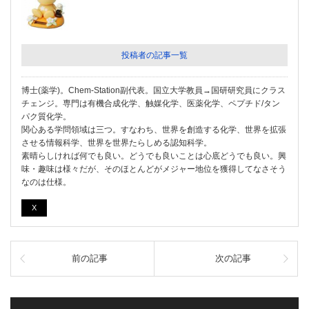
投稿者の記事一覧
博士(薬学)。Chem-Station副代表。国立大学教員→国研研究員にクラス
チェンジ。専門は有機合成化学、触媒化学、医薬化学、ペプチド/タン
パク質化学。
関心ある学問領域は三つ。すなわち、世界を創造する化学、世界を拡張
させる情報科学、世界を世界たらしめる認知科学。
素晴らしければ何でも良い。どうでも良いことは心底どうでも良い。興
味・趣味は様々だが、そのほとんどがメジャー地位を獲得してなさそう
なのは仕様。
X
前の記事
次の記事