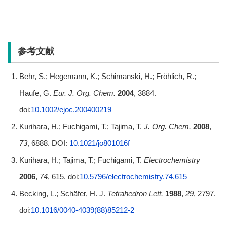
参考文献
Behr, S.; Hegemann, K.; Schimanski, H.; Fröhlich, R.;
Haufe, G.
Eur. J. Org. Chem.
2004
, 3884.
doi:
10.1002/ejoc.200400219
Kurihara, H.; Fuchigami, T.; Tajima, T.
J. Org. Chem.
2008
,
73
, 6888. DOI:
10.1021/jo801016f
Kurihara, H.; Tajima, T.; Fuchigami, T.
Electrochemistry
2006
,
74
, 615. doi:
10.5796/electrochemistry.74.615
Becking, L.; Schäfer, H. J.
Tetrahedron Lett.
1988
,
29
, 2797.
doi:
10.1016/0040-4039(88)85212-2