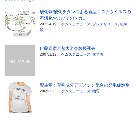
酸化銅/酸化チタンによる新型コロナウイルスの
不活化およびそのメカ…
2022/4/19
ケムステニュース
,
プレスリリース
,
化学一
般
伊藤嘉彦京都大名誉教授死去
2007/1/12
ケムステニュース
,
化学者
資生堂：育毛成分アデノシン配合の発毛促進剤
2005/3/23
ケムステニュース
,
物質