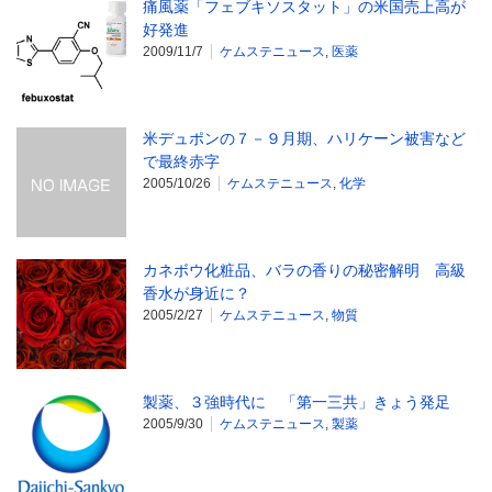
痛風薬「フェブキソスタット」の米国売上高が
好発進
2009/11/7
ケムステニュース
,
医薬
米デュポンの７－９月期、ハリケーン被害など
で最終赤字
2005/10/26
ケムステニュース
,
化学
カネボウ化粧品、バラの香りの秘密解明 高級
香水が身近に？
2005/2/27
ケムステニュース
,
物質
製薬、３強時代に 「第一三共」きょう発足
2005/9/30
ケムステニュース
,
製薬