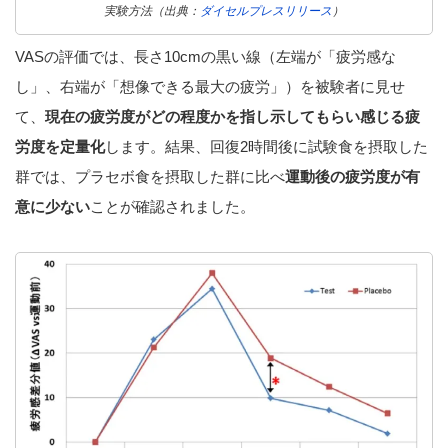
実験方法（出典：
ダイセルプレスリリース
）
VASの評価では、長さ10cmの黒い線（左端が「疲労感な
し」、右端が「想像できる最大の疲労」）を被験者に見せ
て、
現在の疲労度がどの程度かを指し示してもらい感じる疲
労度を定量化
します。結果、回復2時間後に試験食を摂取した
群では、プラセボ食を摂取した群に比べ
運動後の疲労度が有
意に少ない
ことが確認されました。