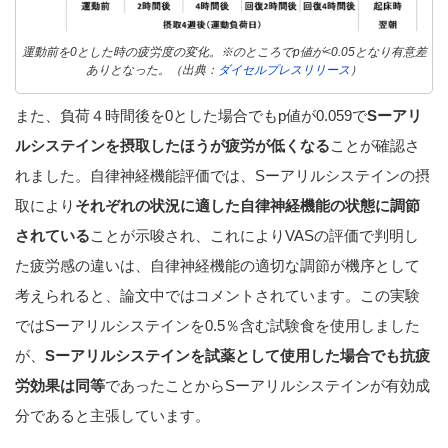
運動前を0とした時の疲労度の変化。※のところでp値が<0.05となり有意差
ありとなった。（出典：
ダイセルプレスリリース
）
また、負荷４時間後を0とした場合でもp値が0.059で
Sーアリ
ルシステインを摂取したほうが疲労が低くなる
ことが確認さ
れました。自律神経機能評価では、Sーアリルシステインの摂
取により
それぞれの状況に適した自律神経機能の状態に調節
されている
ことが示唆され、これによりVASの評価で判明し
た疲労感の違いは、自律神経機能の適切な調節が機序として
考えられると、論文中ではコメントされています。この実験
ではSーアリルシステインを0.5％含む試験食を使用しました
が、
Sーアリルシステインを試薬として使用した場合でも抗疲
労効果は同等
であったことからSーアリルシステインが有効成
分であると主張しています。