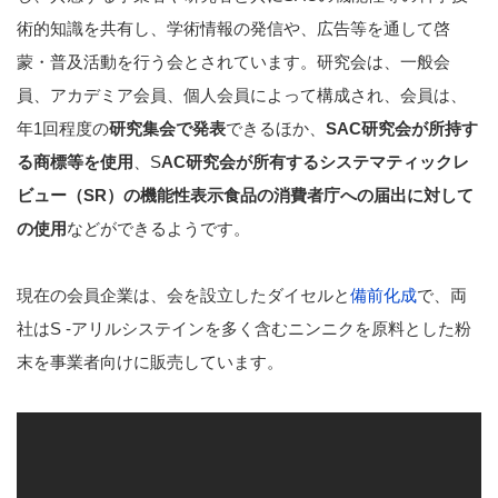
術的知識を共有し、学術情報の発信や、広告等を通して啓
蒙・普及活動を行う会とされています。研究会は、一般会
員、アカデミア会員、個人会員によって構成され、会員は、
年1回程度の
研究集会で発表
できるほか、
SAC研究会が所持す
る商標等を使用
、S
AC研究会が所有するシステマティックレ
ビュー（SR）の機能性表示食品の消費者庁への届出に対して
の使用
などができるようです。
現在の会員企業は、会を設立したダイセルと
備前化成
で、両
社はS -アリルシステインを多く含むニンニクを原料とした粉
末を事業者向けに販売しています。