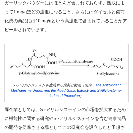
ガーリックパウダーにはほとんど含まれておらず、熟成によ
って1 mg/gほどの濃度になること、さらにはダイセルと備前
化成の商品には10 mg/gという高濃度で含まれていることがア
ピールされています。
S -アリルシステインを生成する原料と酵素（出典：
The Antioxidant
Mechanisms Underlying the Aged Garlic Extract- and S-Allylcysteine-
Induced Protection
）
両企業としては、S -アリルシステインの市場を拡大するため
に機能性に関する研究やS -アリルシステインを含む健康食品
の開発を促進させる場としてこの研究会を設立したと予想さ