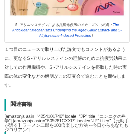
S -アリルシステインによる抗酸化作用のメカニズム（出典：
The
Antioxidant Mechanisms Underlying the Aged Garlic Extract- and S-
Allylcysteine-Induced Protection
）
１つ目のニュースで取り上げた論文でもコメントがあるよう
に、更なるS -アリルシステインの理解のために抗疲労効果に
対しての作用機構や、S -アリルシステインを摂取した時の実
際の体の変化などの解明がこの研究会で進むことを期待しま
す。
関連書籍
[amazonjs asin=”4254101740″ locale=”JP” title=”ニンニクの科
学”] [amazonjs asin=”B09261CXXP” locale=”JP” title=”【元助手
が語る】ラーメン二郎を100倍楽しむ方法～今日からあなたも
ジロリアン”]