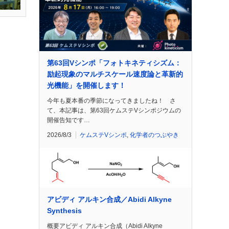
第63回Vシンポ「フォトキネティシズム：
励起現象のマルチスケール速度論と革新的
光機能」を開催します！
今年も夏本番の季節になってきましたね！ さ
て、本記事は、第63回ケムステVシンポジウムの
開催告知です…
2026/8/3
ケムステVシンポ
,
化学者のつぶやき
アビディ アルキン合成／Abidi Alkyne
Synthesis
概要アビディ アルキン合成（Abidi Alkyne