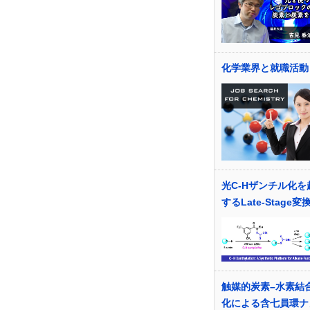
化学業界と就職活動
光C-Hザンチル化を
するLate-Stage変
触媒的炭素–水素結
化による含七員環ナ