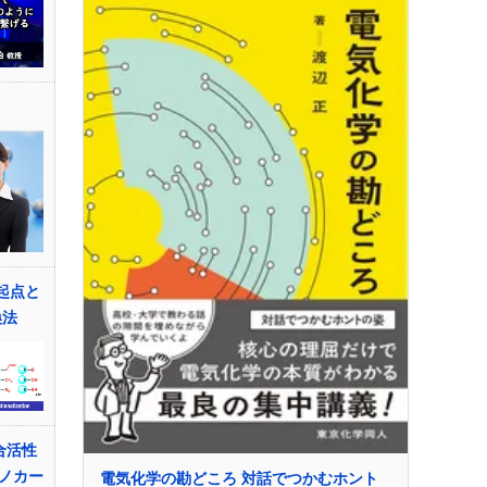
起点と
換法
合活性
ノカー
電気化学の勘どころ 対話でつかむホント