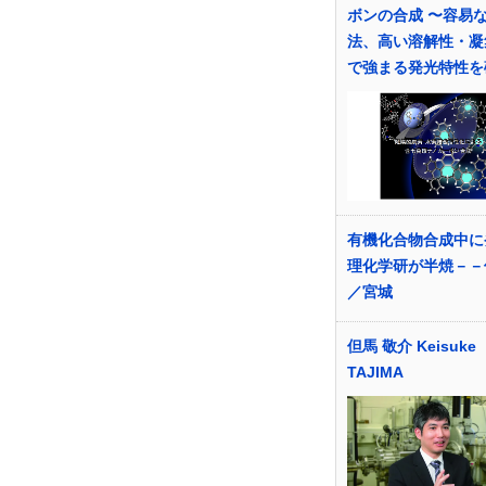
ボンの合成 〜容易
法、高い溶解性・凝
で強まる発光特性を
有機化合物合成中に
理化学研が半焼－
／宮城
但馬 敬介 Keisuke
TAJIMA