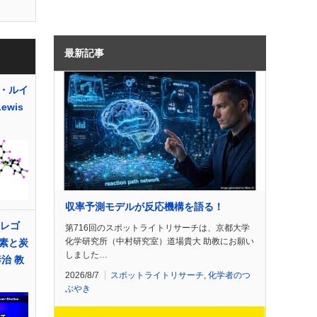
最新記事
・ルイ
Lewis
収率予測モデルが反応機構を語る！
てレゴ
第716回のスポットライトリサーチは、京都大学
化学研究所（中村研究室）道場貴大 助教にお願い
素と炭
しました…
治 教
2026/8/7
スポットライトリサーチ
,
化学者のつ
ぶやき