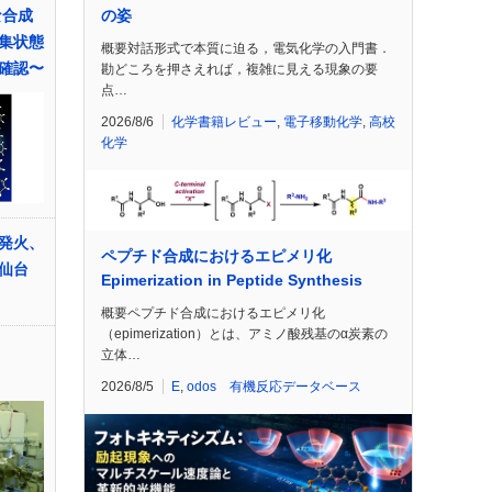
の姿
な合成
集状態
概要対話形式で本質に迫る，電気化学の入門書．
確認〜
勘どころを押さえれば，複雑に見える現象の要
点…
2026/8/6
化学書籍レビュー
,
電子移動化学
,
高校
化学
発火、
ペプチド合成におけるエピメリ化
－仙台
Epimerization in Peptide Synthesis
概要ペプチド合成におけるエピメリ化
（epimerization）とは、アミノ酸残基のα炭素の
立体…
2026/8/5
E
,
odos 有機反応データベース