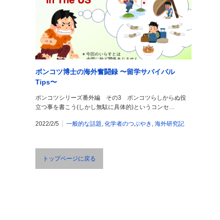
ポンコツ博士の海外奮闘録 〜留学サバイバル
Tips〜
ポンコツシリーズ番外編 その3 ポンコツらしからぬ役
立つ事を書こう(しかし無駄に具体的)というコンセ…
2022/2/5
一般的な話題
,
化学者のつぶやき
,
海外研究記
トップページに戻る