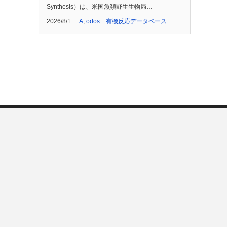
Synthesis）は、米国魚類野生生物局…
2026/8/1
A
,
odos 有機反応データベース