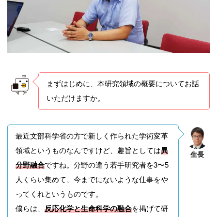
まずはじめに、本研究領域の概要についてお話
いただけますか。
最近文部科学省の方で新しく作られた学術変革
領域というものなんですけど、趣旨としては
異
生長
分野融合
ですね。分野の違う若手研究者を3〜5
人くらい集めて、今までにないような仕事をや
ってくれというものです。
僕らは、
反応化学と生命科学の融合
を掲げて研