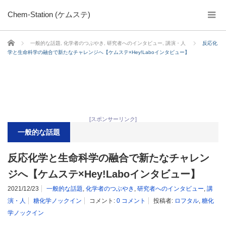
Chem-Station (ケムステ)
ホーム
一般的な話題
,
化学者のつぶやき
,
研究者へのインタビュー
,
講演・人
反応化
学と生命科学の融合で新たなチャレンジへ【ケムステ×Hey!Laboインタビュー】
[スポンサーリンク]
一般的な話題
反応化学と生命科学の融合で新たなチャレン
ジへ【ケムステ×Hey!Laboインタビュー】
2021/12/23
一般的な話題
,
化学者のつぶやき
,
研究者へのインタビュー
,
講
演・人
糖化学ノックイン
コメント:
0 コメント
投稿者:
ロフタル
,
糖化
学ノックイン