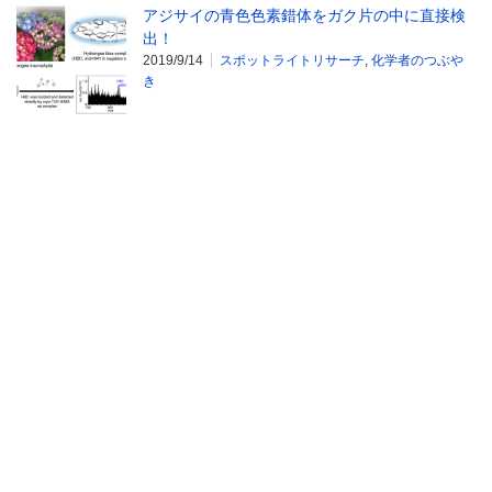
アジサイの青色色素錯体をガク片の中に直接検
出！
2019/9/14
スポットライトリサーチ
,
化学者のつぶや
き