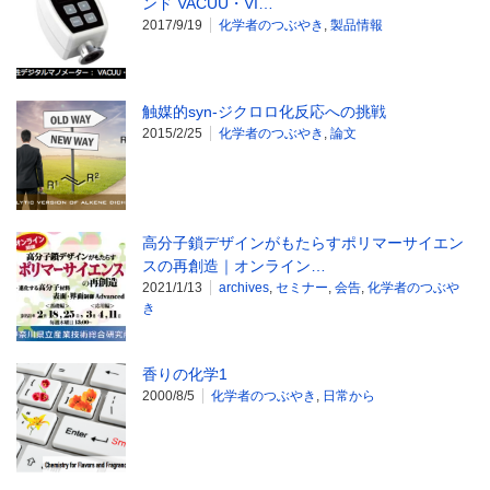
ンド VACUU・VI…
2017/9/19
化学者のつぶやき
,
製品情報
触媒的syn-ジクロロ化反応への挑戦
2015/2/25
化学者のつぶやき
,
論文
高分子鎖デザインがもたらすポリマーサイエン
スの再創造｜オンライン…
2021/1/13
archives
,
セミナー
,
会告
,
化学者のつぶや
き
香りの化学1
2000/8/5
化学者のつぶやき
,
日常から