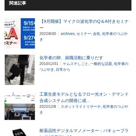
関連記事
【9月開催】マイクロ波化学のQ＆A付きセミナ
ー
2022/8/30
archives
,
セミナー
,
会告
,
化学者のつぶや
き
化学者の卵、就職活動に乗りだす
2010/12/31
ケムステしごと
,
一般的な話題
,
化学者の
つぶやき
,
日常から
工業生産モデルとなるフロー光オン・デマンド
合成システムの開発に成…
2022/12/8
スポットライトリサーチ
,
化学者のつぶや
き
耐薬品性デジタルマノメーター：バキューブラ