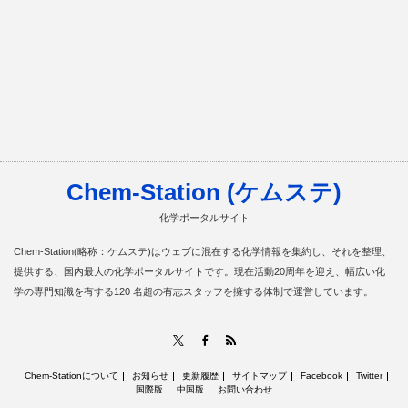
Chem-Station (ケムステ)
化学ポータルサイト
Chem-Station(略称：ケムステ)はウェブに混在する化学情報を集約し、それを整理、
提供する、国内最大の化学ポータルサイトです。現在活動20周年を迎え、幅広い化
学の専門知識を有する120 名超の有志スタッフを擁する体制で運営しています。
RSS
X
Facebook
Chem-Stationについて
お知らせ
更新履歴
サイトマップ
Facebook
Twitter
国際版
中国版
お問い合わせ