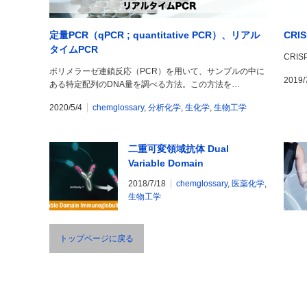
定量PCR（qPCR ; quantitative PCR）、リアル
CR
タイムPCR
CRISP
ポリメラーゼ連鎖反応（PCR）を用いて、サンプルの中に
2019/
ある特定配列のDNA量を調べる方法。この方法を…
2020/5/4
chemglossary
,
分析化学
,
生化学
,
生物工学
二重可変領域抗体 Dual
Variable Domain
Immunoglobulin
2018/7/18
chemglossary
,
医薬化学
,
生物工学
トップページに戻る