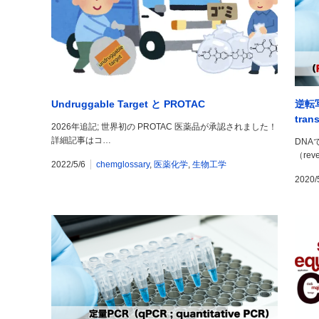
Undruggable Target と PROTAC
逆転写
tran
2026年追記; 世界初の PROTAC 医薬品が承認されました！
詳細記事はコ…
DNA
（reve
2022/5/6
chemglossary
,
医薬化学
,
生物工学
2020/