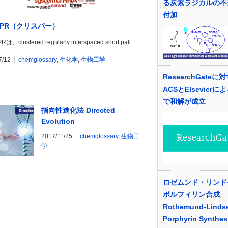
る炭素ラジカルの不斉
付加
ISPR（クリスパー）
Rは、clustered regularly interspaced short pali…
7/12
chemglossary
,
生化学
,
生物工学
ResearchGateに
ACSとElsevierに
で和解が成立
指向性進化法 Directed
Evolution
2017/11/25
chemglossary
,
生物工
学
ロゼムンド・リンド
ポルフィリン合成
Rothemund-Linds
Porphyrin Synthes