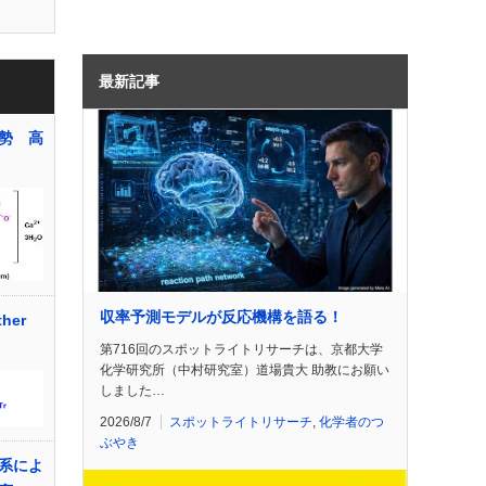
最新記事
勢 高
収率予測モデルが反応機構を語る！
her
第716回のスポットライトリサーチは、京都大学
化学研究所（中村研究室）道場貴大 助教にお願い
しました…
2026/8/7
スポットライトリサーチ
,
化学者のつ
ぶやき
系によ