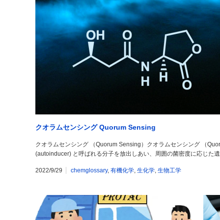
クオラムセンシング Quorum Sensing
クオラムセンシング （Quorum Sensing）クオラムセンシング （Quo
(autoinducer) と呼ばれる分子を放出しあい、周囲の菌密度に応
2022/9/29
chemglossary
,
有機化学
,
生化学
,
生物工学