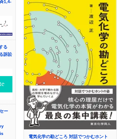
1,4-
対する
よる訴訟
セー
ey
is
電気化学の勘どころ 対話でつかむホント