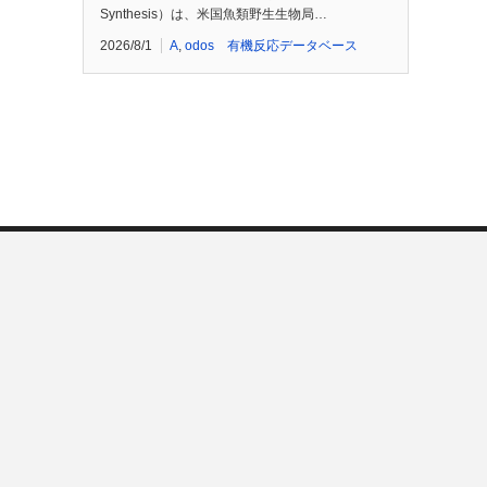
Synthesis）は、米国魚類野生生物局…
2026/8/1
A
,
odos 有機反応データベース