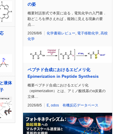
の姿
概要対話形式で本質に迫る，電気化学の入門書．
勘どころを押さえれば，複雑に見える現象の要
点…
応
2026/8/6
化学書籍レビュー
,
電子移動化学
,
高校
化学
ペプチド合成におけるエピメリ化
Epimerization in Peptide Synthesis
と液体
概要ペプチド合成におけるエピメリ化
子
（epimerization）とは、アミノ酸残基のα炭素の
立体…
2026/8/5
E
,
odos 有機反応データベース