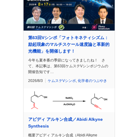
第63回Vシンポ「フォトキネティシズム：
励起現象のマルチスケール速度論と革新的
光機能」を開催します！
今年も夏本番の季節になってきましたね！ さ
て、本記事は、第63回ケムステVシンポジウムの
開催告知です…
2026/8/3
ケムステVシンポ
,
化学者のつぶやき
アビディ アルキン合成／Abidi Alkyne
Synthesis
概要アビディ アルキン合成（Abidi Alkyne