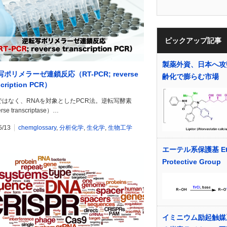
ピックアップ記事
製薬外資、日本へ攻
ポリメラーゼ連鎖反応（RT-PCR; reverse
齢化で膨らむ市場
scription PCR）
ではなく、RNAを対象としたPCR法。逆転写酵素
rse transcriptase）…
5/13
chemglossary
,
分析化学
,
生化学
,
生物工学
エーテル系保護基 Et
Protective Group
イミニウム励起触媒