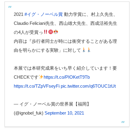
2021
#イグ・ノーベル賞
動力学賞に、村上久先生、
Claudio Feliciani先生、西山雄大先生、西成活裕先生
の4人が受賞っ
内容は『歩行者同士が時には衝突することがある理
由を明らかにする実験」に対して
本展では本研究成果をいち早く紹介しています！要
CHECKです
https://t.co/PIOKetT9Tb
https://t.co/TZpVFseyFi
pic.twitter.com/q6TOUC1tUt
— イグ・ノーベル賞の世界展【福岡】
(@ignobel_fuk)
September 10, 2021