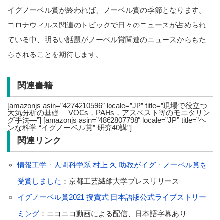
イグノーベル賞が終われば、ノーベル賞の季節となります。
コロナウィルス関連のトピックで日々のニュースが占められ
ている中、明るい話題がノーベル賞関連のニュースからもた
らされることを期待します。
関連書籍
[amazonjs asin=”4274210596″ locale=”JP” title=”現場で役立つ
大気分析の基礎 —VOCs，PAHs，アスベスト等のモニタリン
グ手法—”] [amazonjs asin=”4862807798″ locale=”JP” title=”ヘ
ンな科学 “イグノーベル賞” 研究40講”]
関連リンク
情報工学・人間科学系 村上 久 助教がイグ・ノーベル賞を
受賞しました
：京都工芸繊維大学プレスリリース
イグノーベル賞2021 授賞式 日本語版公式ライブストリー
ミング
：ニコニコ動画による配信、日本語字幕あり