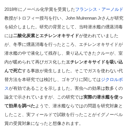
2018年にノーベル化学賞を受賞した
フランシス・アーノルド
教授がトロフィー授与を行い、John Mulrennan Jrさんが研究
を紹介しました。研究の背景として、当時潜水艦の燻蒸消毒
には
二酸化炭素とエチレンオキサイド
が使われていました
が、冬季に燻蒸消毒を行ったところ、エチレンオキサイドが
潜水艦の中で液化して残存し、乗り込んできたクルーが、室
内が暖められて再びガス化した
エチレンオキサイドを吸い込
んで死亡
する事故が発生しました。そこでガスを使わない代
替方法を本研究では検討し、ゴキブリに関しては
ジクロルボ
ス
が有効であることを示しました。害虫への効果は数多くの
論文で示されていますが、この研究では
実際の潜水艦を使っ
て効果を調べた
ようで、潜水艦ならではの問題を研究対象と
したこと、実フィールドで試験を行ったことがイグノーベル
賞の受賞対象になったと想像されます。