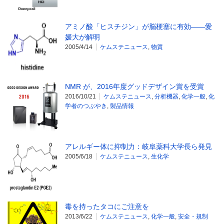
アミノ酸「ヒスチジン」が脳梗塞に有効――愛
媛大が解明
2005/4/14
ケムステニュース
,
物質
NMR が、2016年度グッドデザイン賞を受賞
2016/10/21
ケムステニュース
,
分析機器
,
化学一般
,
化
学者のつぶやき
,
製品情報
アレルギー体に抑制力：岐阜薬科大学長ら発見
2005/6/18
ケムステニュース
,
生化学
毒を持ったタコにご注意を
2013/6/22
ケムステニュース
,
化学一般
,
安全・規制