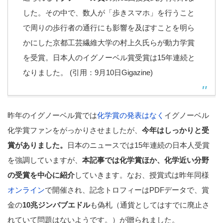
した。その中で、数人が「歩きスマホ」を行うこと
で周りの歩行者の通行にも影響を及ぼすことを明ら
かにした京都工芸繊維大学の村上久氏らが動力学賞
を受賞。日本人のイグノーベル賞受賞は15年連続と
なりました。 (引用：9月10日Gigazine)
昨年のイグノーベル賞では
化学賞の発表はなく
イグノーベル
化学賞ファンをがっかりさせましたが、
今年はしっかりと受
賞がありました。
日本のニュースでは15年連続の日本人受賞
を強調していますが、
本記事では化学賞ほか、化学近い分野
の受賞を中心に紹介
していきます。なお、授賞式は昨年同様
オンライン
で開催され、記念トロフィーはPDFデータで、賞
金の
10兆ジンバブエドル
も偽札（通貨としてはすでに廃止さ
れていて問題はないようです。）が贈られました。