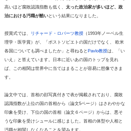
高いほど腐敗認識指数も低く、
太った政治家が多いほど、政
治における汚職が酷い
という結果になりました。
授賞式では、
リチャード・ロバーツ教授
（1993年ノーベル生
理学・医学賞）が、「ポストソビエトの国だけでなく、 欧米
各国についても調べましたか」と尋ねると
Pavlo教授
は、「い
いえ」と答えています。日本に近いあの国のトップを見れ
ば、この相関は世界中に当てはまることが容易に想像できま
す。
論文中では、首相の顔写真付きで表が掲載されており、腐敗
認識指数が上位の国の首相から（論文5ページ）はさわやかな
印象を受け、下位の国の首相（論文６ページ）からは、悪そ
うな印象を受けシュールに感じました。首相の体型や人相と
汚職が相関しなくなることを望みます。