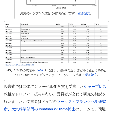
館内のイソプレン濃度の時間変化（出典：
原著論文
）
MS、FSK別の判定率（
AUC
）の違い。値が1に近いほど高く正しく判別し
ていて0.5だとランダムということになる。（出典：
原著論文
）
授賞式では2001年にノーベル化学賞を受賞した
シャープレス
教授がトロフィー授与を行い、受賞者が交代で研究の解説を
行いました。受賞者はドイツの
マックス・プランク化学研究
所、大気科学部門のJonathan Williams博士
のチームで、環境