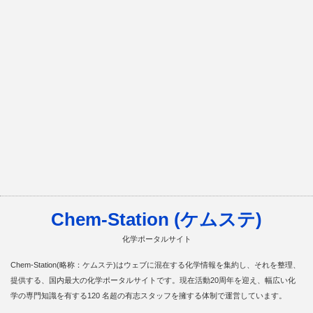
Chem-Station (ケムステ)
化学ポータルサイト
Chem-Station(略称：ケムステ)はウェブに混在する化学情報を集約し、それを整理、
提供する、国内最大の化学ポータルサイトです。現在活動20周年を迎え、幅広い化
学の専門知識を有する120 名超の有志スタッフを擁する体制で運営しています。