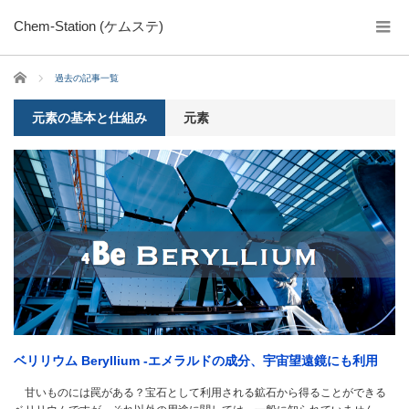
Chem-Station (ケムステ)
ホーム
過去の記事一覧
元素の基本と仕組み
元素
ベリリウム Beryllium -エメラルドの成分、宇宙望遠鏡にも利用
甘いものには罠がある？宝石として利用される鉱石から得ることができる