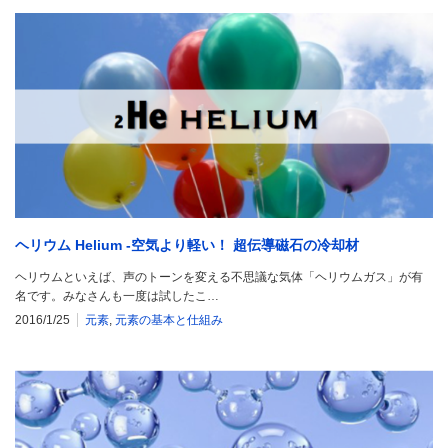
ヘリウム Helium -空気より軽い！ 超伝導磁石の冷却材
ヘリウムといえば、声のトーンを変える不思議な気体「ヘリウムガス」が有
名です。みなさんも一度は試したこ…
2016/1/25
元素
,
元素の基本と仕組み