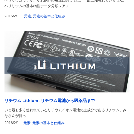
ベリリウムですが、それ以外の用途に関しては、一般に知られていません。
ベリリウムの基本物性データ分類レアメ…
2016/2/1
元素
,
元素の基本と仕組み
リチウム Lithium -リチウム電池から医薬品まで
いま最も多く使われているリチウムイオン電池の主成分であるリチウム。み
なさんが持っ…
2016/2/1
元素
,
元素の基本と仕組み