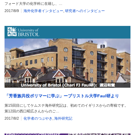
フォード大学の化学科に在籍し、…
2017/8/9
海外化学者インタビュー
,
研究者へのインタビュー
「芳香族共役ポリマーに学ぶ」ーブリストル大学Faul研より
第15回目にしてケムステ海外研究記は、初めてのイギリスからの寄稿です。
第12回の西口昭広さんからのご…
2017/8/2
化学者のつぶやき
,
海外研究記