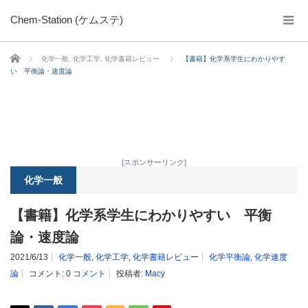
Chem-Station (ケムステ)
ホーム
化学一般
,
化学工学
,
化学書籍レビュー
【書籍】化学系学生にわかりやす
い 平衡論・速度論
[スポンサーリンク]
化学一般
【書籍】化学系学生にわかりやすい 平衡
論・速度論
2021/6/13
化学一般
,
化学工学
,
化学書籍レビュー
化学平衡論
,
化学速度
論
コメント:
0 コメント
投稿者:
Macy