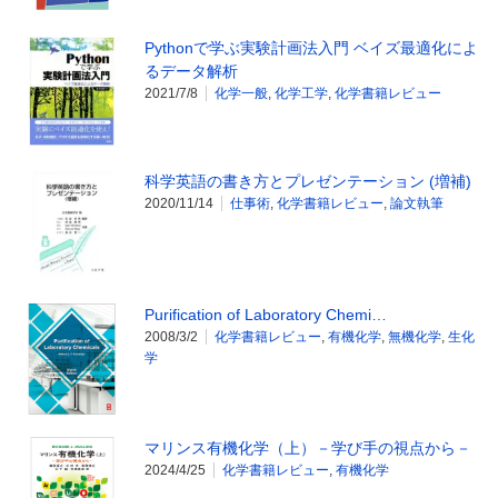
Pythonで学ぶ実験計画法入門 ベイズ最適化によ
るデータ解析
2021/7/8
化学一般
,
化学工学
,
化学書籍レビュー
科学英語の書き方とプレゼンテーション (増補)
2020/11/14
仕事術
,
化学書籍レビュー
,
論文執筆
Purification of Laboratory Chemi…
2008/3/2
化学書籍レビュー
,
有機化学
,
無機化学
,
生化
学
マリンス有機化学（上）－学び手の視点から－
2024/4/25
化学書籍レビュー
,
有機化学