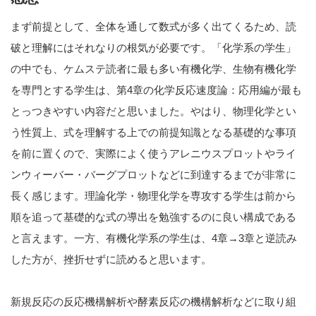
まず前提として、全体を通して数式が多く出てくるため、読
破と理解にはそれなりの根気が必要です。「化学系の学生」
の中でも、ケムステ読者に最も多い有機化学、生物有機化学
を専門とする学生は、第4章の化学反応速度論：応用編が最も
とっつきやすい内容だと思いました。やはり、物理化学とい
う性質上、式を理解する上での前提知識となる基礎的な事項
を前に置くので、実際によく使うアレニウスプロットやライ
ンウィーバー・バーグプロットなどに到達するまでが非常に
長く感じます。理論化学・物理化学を専攻する学生は前から
順を追って基礎的な式の導出を勉強するのに良い構成である
と言えます。一方、有機化学系の学生は、4章→3章と逆読み
した方が、挫折せずに読めると思います。
新規反応の反応機構解析や酵素反応の機構解析などに取り組