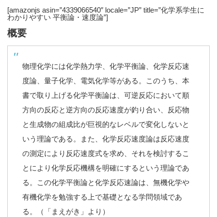
[amazonjs asin=”4339066540″ locale=”JP” title=”化学系学生に
わかりやすい 平衡論・速度論”]
概要
物理化学には化学熱力学、化学平衡論、化学反応速
度論、量子化学、電気化学等がある。このうち、本
書で取り上げる化学平衡論は、可逆反応において順
方向の反応と逆方向の反応速度が釣り合い、反応物
と生成物の組成比が巨視的なレベルで変化しないと
いう理論である。また、化学反応速度論は反応速度
の測定により反応速度式を求め、それを検討するこ
とにより化学反応機構を明確にするという理論であ
る。この化学平衡論と化学反応速論は、無機化学や
有機化学を勉強する上で基礎となる学問領域であ
る。（「まえがき」より）