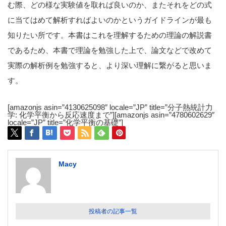
む際、どの様な実験値を取れば良いのか、またそれをどの式
に当てはめて解析すればよいのかというガイドラインが最も
知りたい所です。本書はこれを理解するための理論の解説書
であるため、本書で理論を勉強した上で、論文などで改めて
実際の解析例を勉強すると、より深い理解に繋がると思いま
す。
[amazonjs asin=”4130625098″ locale=”JP” title=”分子熱統計力
学: 化学平衡から反応速度まで”][amazonjs asin=”4780602629″
locale=”JP” title=”化学平衡の基礎”]
Macy
投稿者の記事一覧