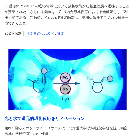
3+誘導体はMarcusの逆転領域において励起状態から基底状態へ遷移すること
が実証された。さらに本錯体は、C–N結合形成反応における光触媒として利
用可能である。光触媒とMarcus理論光触媒は、温和な条件でラジカル種を生
成できるため…
2024/4/29
化学者のつぶやき
,
論文
光と水で還元的環化反応をリノベーション
第609回のスポットライトリサーチは、北海道大学 大学院薬学研究院（精密
合成化学研究室）の中村顕斗 …