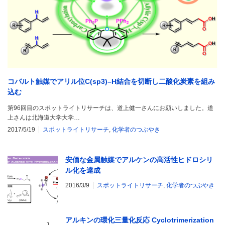
コバルト触媒でアリル位C(sp3)–H結合を切断し二酸化炭素を組み
込む
第96回目のスポットライトリサーチは、道上健一さんにお願いしました。道
上さんは北海道大学大学…
2017/5/19
スポットライトリサーチ
,
化学者のつぶやき
安価な金属触媒でアルケンの高活性ヒドロシリ
ル化を達成
2016/3/9
スポットライトリサーチ
,
化学者のつぶやき
アルキンの環化三量化反応 Cyclotrimerization