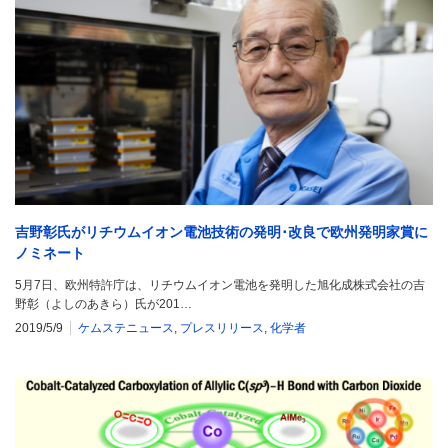
吉野彰氏がリチウムイオン電池技術の発明･改良で欧州発明家賞に
ノミネート
5月7日、欧州特許庁は、リチウムイオン電池を発明した旭化成株式会社の吉
野彰（よしのあきら）氏が201…
2019/5/9
ケムステニュース
,
プレスリリース
,
化学者