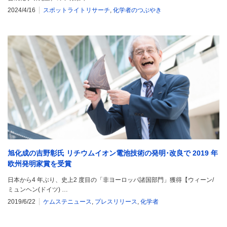
2024/4/16
スポットライトリサーチ
,
化学者のつぶやき
旭化成の吉野彰氏 リチウムイオン電池技術の発明･改良で 2019 年
欧州発明家賞を受賞
日本から4 年ぶり、史上2 度目の「非ヨーロッパ諸国部門」獲得【ウィーン/
ミュンヘン(ドイツ) …
2019/6/22
ケムステニュース
,
プレスリリース
,
化学者