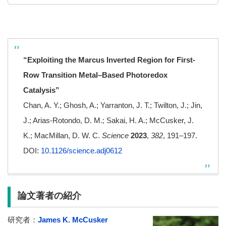
“Exploiting the Marcus Inverted Region
for First-
Row Transition Metal–Based Photoredox
Catalysis”
Chan, A. Y.; Ghosh, A.; Yarranton, J. T.; Twilton, J.; Jin,
J.; Arias-Rotondo, D. M.; Sakai, H. A.;
McCusker, J.
K.; MacMillan, D. W. C.
Science
2023
,
382
, 191–197.
DOI:
10.1126/science.adj0612
論文著者の紹介
研究者：
James K. McCusker