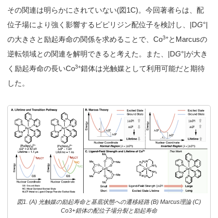
その関連は明らかにされていない(図1C)。今回著者らは、配
位子場により強く影響するビピリジン配位子を検討し、|D
G
°|
3+
の大きさと励起寿命の関係を求めることで、Co
とMarcusの
逆転領域との関連を解明できると考えた。また、|D
G
°|が大き
3+
く励起寿命の長いCo
錯体は光触媒として利用可能だと期待
した。
図1. (A) 光触媒の励起寿命と基底状態への遷移経路 (B) Marcus理論 (C)
Co3+錯体の配位子場分裂と励起寿命