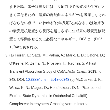
する理論。電子移動反応は、反応前後で溶媒和の仕方が大
きく異なるため、溶媒の再配向エネルギー
l
を考慮しなけれ
ばならない点で、いわゆる”化学反応”と異なる。
l
は始原系
の最安定核配置から反応を起こさずに生成系の最安定核配
‡
置まで移動させるのに必要なエネルギー。D
G
は、(D
G
°
2
+
l
)
/4
l
で表される。
(a) Ferrari, L.; Satta, M.; Palma, A.; Mario, L. D.; Catone, D.;
O’Keeffe, P.; Zema, N.; Prosperi, T.; Turchini, S. A Fast
Transient Absorption Study of Co(AcAc)
.
Chem.
2019
,
7
,
3
348. DOI:
10.3389/fchem.2019.00348
(b) McCusker, J. K.;
Walda, K. N.; Magde, D.; Hendrickson, D. N. Picosecond
Excited-State Dynamics in Octahedral Cobalt(III)
Complexes: Intersystem Crossing versus Internal