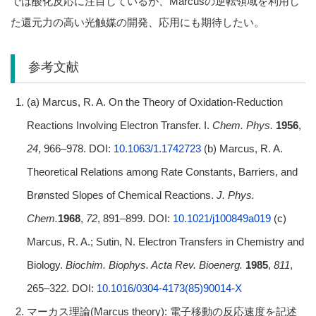
では酸化反応に注目しているが、Marcusの逆転領域を利用し
た還元力の高い光触媒の開発、応用にも期待したい。
参考文献
(a) Marcus, R. A. On the Theory of Oxidation‐Reduction
Reactions Involving Electron Transfer. I.
Chem. Phys.
1956
,
24
, 966–978. DOI:
10.1063/1.1742723
(b) Marcus, R. A.
Theoretical Relations among Rate Constants, Barriers, and
Brønsted Slopes of Chemical Reactions.
J. Phys.
Chem.
1968
,
72
, 891–899. DOI:
10.1021/j100849a019
(c)
Marcus, R. A.; Sutin, N. Electron Transfers in Chemistry and
Biology.
Biochim. Biophys. Acta Rev. Bioenerg.
1985
,
811
,
265–322. DOI:
10.1016/0304-4173(85)90014-X
マーカス理論(Marcus theory): 電子移動の反応速度を記述