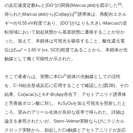
[4]
の反応速度定数
k
と|D
G
°|の関係(Marcus plot)を図示した
。
nr
3+
得られたMarcus plotから[Co(bpy)
]
誘導体は、再配向エネル
3
ギー
l
が0.55 eV程度であり、|D
G
°|が
l
よりも大きいMarcusの逆
転領域において励起状態から基底状態に遷移することが分か
った。加えて、本錯体は可視光を吸収すること、酸化還元電
位は
E
* = 1.65 V (vs. SCE)程度であることから、本錯体が光
red
触媒として働く可能性が示された。
3+
そこで著者らは、実際に本Co
錯体の光触媒としての活性
を、C–N結合形成反応に応用することで確認した(図2B)。その
結果、Co(acac)
と4,4′-Br
bpy存在下、アセトアニリド誘導体
3
2
と芳香族ボロン酸に対し、K
S
O
を加え可視光を照射したと
2
2
8
ころ、望みのアリール化体が良好な収率で得られた。詳細は
論文を参照されたいが、Stern–Volmer実験ならびにラジカル
クロック実験から、励起したCo触媒とアセトアニリドが反応