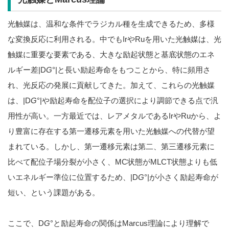
光触媒は、温和な条件でラジカル種を生成できるため、多様
な変換反応に利用される。中でもIrやRuを用いた光触媒は、光
触媒に重要な要素である、大きな励起状態と基底状態のエネ
ルギー差|D
G
°|と長い励起寿命をもつことから、特に頻用さ
れ、光反応の発展に貢献してきた。加えて、これらの光触媒
は、|D
G
°|や励起寿命を配位子の選択により調節できる点で汎
用性が高い。一方最近では、レアメタルであるIrやRuから、よ
り豊富に存在する第一遷移元素を用いた光触媒への代替が望
まれている。しかし、第一遷移元素は第二、第三遷移元素に
比べて配位子場分裂が小さく、MC状態がMLCT状態よりも低
いエネルギー準位に位置するため、|D
G
°|が小さく励起寿命が
短い、という課題がある。
ここで、D
G
°と励起寿命の関係はMarcus理論により理解で