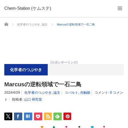
Chem-Station (ケムステ)
ホーム
化学者のつぶやき
,
論文
Marcusの逆転領域で一石二鳥
[スポンサーリンク]
化学者のつぶやき
Marcusの逆転領域で一石二鳥
2024/4/29
化学者のつぶやき
,
論文
コバルト
,
光触媒
コメント:
0 コメン
ト
投稿者:
山口 研究室