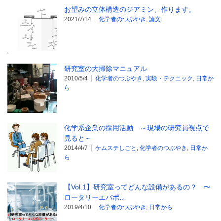
お望みの立体構造のジアミン、作ります。
2021/7/14
化学者のつぶやき
,
論文
研究室の大掃除マニュアル
2010/5/4
化学者のつぶやき
,
実験・テクニック
,
日常か
ら
化学系企業の採用活動 ～現場の研究員視点で
見ると～
2014/4/7
ケムステしごと
,
化学者のつぶやき
,
日常か
ら
【Vol.1】研究室ってどんな設備があるの？ 〜
ロータリーエバポ…
2019/4/10
化学者のつぶやき
,
日常から