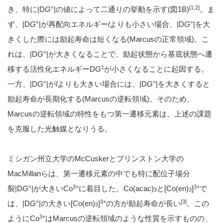
[1,2]
き、特に|D
G
°|の値によって二通りの挙動を示す(図1B)
。ま
ず、|D
G
°|が再配向エネルギー
l
よりも小さい場合、|D
G
°|を大
きくした際には励起寿命は短くなる(Marcusの正常領域)。こ
れは、|D
G
°|が大きくなることで、励起状態から基底状態へ遷
‡
移する活性化エネルギーD
G
が小さくなることに起因する。
一方、|D
G
°|が
l
よりも大きい場合には、|D
G
°|を大きくすると
励起寿命が長期化する(Marcusの逆転領域)。そのため、
Marcusの逆転領域の特性をもつ第一遷移元素は、上述の課題
を克服した光触媒となりうる。
ミシガン州立大学のMcCuskerとプリンストン大学の
MacMillanらは、第一遷移元素の中でも特に配位子場分
3+
3+
裂|D
G
°|が大きいCo
に着目した。Co(acac)
と[Co(en)
]
で
3
3
3+
[3]
は、|D
G
°|の大きい[Co(en)
]
の方が励起寿命が長い
。この
3
3+
ようにCo
はMarcusの逆転領域のような性質を示すものの、