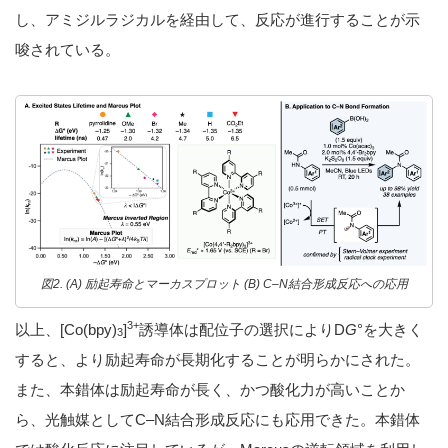
し、アミジルラジカルを経由して、反応が進行することが示
唆されている。
図2. (A) 励起寿命とマーカスプロット (B) C–N結合形成反応への応用
3+
以上、[Co(bpy)
]
誘導体は配位子の選択によりD
G
°を大きく
3
すると、より励起寿命が長期化することが明らかにされた。
また、本錯体は励起寿命が長く、かつ酸化力が高いことか
ら、光触媒としてC–N結合形成反応にも応用できた。本錯体