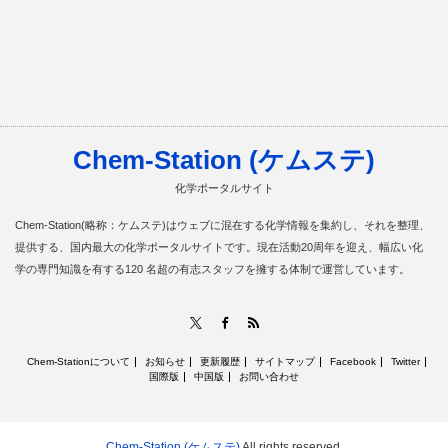
Chem-Station (ケムステ)
化学ポータルサイト
Chem-Station(略称：ケムステ)はウェブに混在する化学情報を集約し、それを整理、
提供する、国内最大の化学ポータルサイトです。現在活動20周年を迎え、幅広い化
学の専門知識を有する120 名超の有志スタッフを擁する体制で運営しています。
RSS
X
Facebook
Chem-Stationについて
お知らせ
更新履歴
サイトマップ
Facebook
Twitter
国際版
中国版
お問い合わせ
Chem-Station (ケムステ)
All rights reserved.