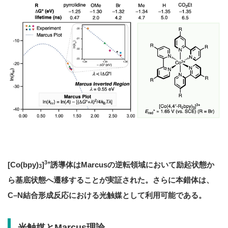
3+
[Co(bpy)
]
誘導体は
Marcus
の逆転領域において励起状態か
3
ら基底状態へ遷移することが実証された。さらに本錯体は、
C–N
結合形成反応における光触媒として利用可能である。
光触媒とMarcus理論