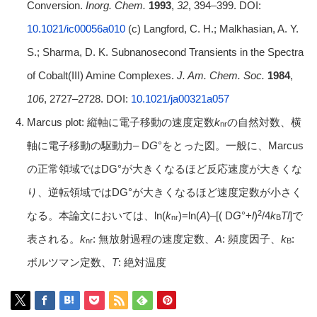
Conversion.
Inorg. Chem.
1993
,
32
, 394–399. DOI:
10.1021/ic00056a010
(c) Langford, C. H.; Malkhasian, A. Y.
S.; Sharma, D. K. Subnanosecond Transients in the Spectra
of Cobalt(III) Amine Complexes.
J. Am. Chem. Soc.
1984
,
106
, 2727–2728. DOI:
10.1021/ja00321a057
Marcus plot: 縦軸に電子移動の速度定数
k
の自然対数、横
nr
軸に電子移動の駆動力– D
G
°をとった図。一般に、Marcus
の正常領域ではDG°が大きくなるほど反応速度が大きくな
り、逆転領域ではDG°が大きくなるほど速度定数が小さく
2
なる。本論文においては、ln(
k
)=ln(
A
)–[( D
G
°+
l
)
/4
k
T
l
]で
nr
B
表される。
k
: 無放射過程の速度定数、
A
: 頻度因子、
k
:
nr
B
ボルツマン定数、
T
: 絶対温度