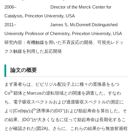
2006– Director of the Merck Center for
Catalysis, Princeton University, USA
2011– James S. McDonnell Distinguished
University Professor of Chemistry, Princeton University, USA
研究内容：有機触媒を用いた不斉反応の開発、可視光レドッ
クス触媒を利用した反応開発
論文の概要
まず著者らは、ビピリジル配位子上に種々の置換基をもつ
3+
Co
錯体とMarcusの逆転領域との関連を調査した。すなわ
ち、電子吸収スペクトルおよび過渡吸収スペクトルの測定に
3+
より[Co(bpy)
]
誘導体の|D
G
°|および励起寿命を算出した。そ
3
の結果、|D
G
°|が大きくなるに従って励起寿命は長期化するこ
とが確認された(図2A)。さらに、これらの結果から無放射過程