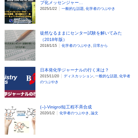
プ化メッセンジャー…
2025/1/22
一般的な話題
,
化学者のつぶやき
徒然なるままにセンター試験を解いてみた
（2018年版）
2018/1/15
化学者のつぶやき
,
日常から
日本発化学ジャーナルの行く末は？
2015/11/20
ディスカッション
,
一般的な話題
,
化学者
のつぶやき
(–)-Vinigrol短工程不斉合成
2020/1/2
化学者のつぶやき
,
論文