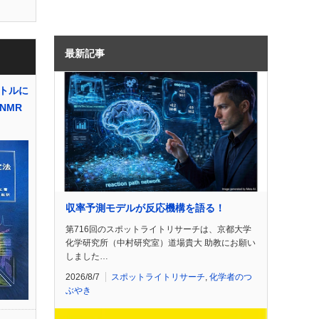
最新記事
トルに
NMR
収率予測モデルが反応機構を語る！
第716回のスポットライトリサーチは、京都大学
化学研究所（中村研究室）道場貴大 助教にお願い
しました…
2026/8/7
スポットライトリサーチ
,
化学者のつ
ぶやき