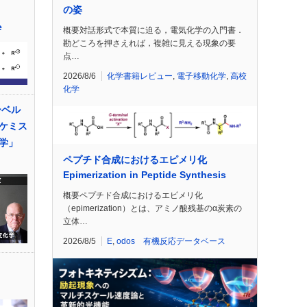
の姿
e
概要対話形式で本質に迫る，電気化学の入門書．
勘どころを押さえれば，複雑に見える現象の要
点…
2026/8/6
化学書籍レビュー
,
電子移動化学
,
高校
化学
ーベル
ケミス
学」
ペプチド合成におけるエピメリ化
Epimerization in Peptide Synthesis
概要ペプチド合成におけるエピメリ化
（epimerization）とは、アミノ酸残基のα炭素の
立体…
2026/8/5
E
,
odos 有機反応データベース