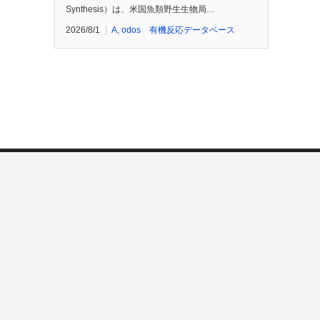
Synthesis）は、米国魚類野生生物局…
2026/8/1
A
,
odos 有機反応データベース