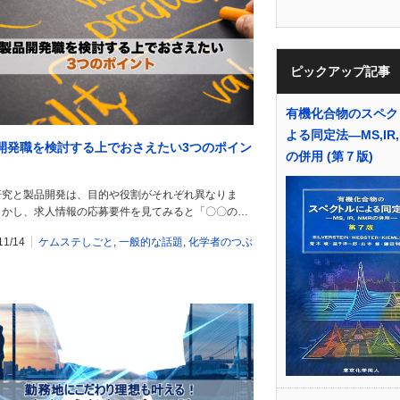
ピックアップ記事
有機化合物のスペク
よる同定法―MS,IR,
開発職を検討する上でおさえたい3つのポイン
の併用 (第７版)
研究と製品開発は、目的や役割がそれぞれ異なりま
しかし、求人情報の応募要件を見てみると「〇〇の…
11/14
ケムステしごと
,
一般的な話題
,
化学者のつぶ