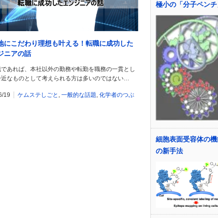
極小の「分子ペンチ
地にこだわり理想も叶える！転職に成功した
ジニアの話
職であれば、本社以外の勤務や転勤を職務の一貫とし
身近なものとして考えられる方は多いのではない…
6/19
ケムステしごと
,
一般的な話題
,
化学者のつぶ
細胞表面受容体の機
の新手法