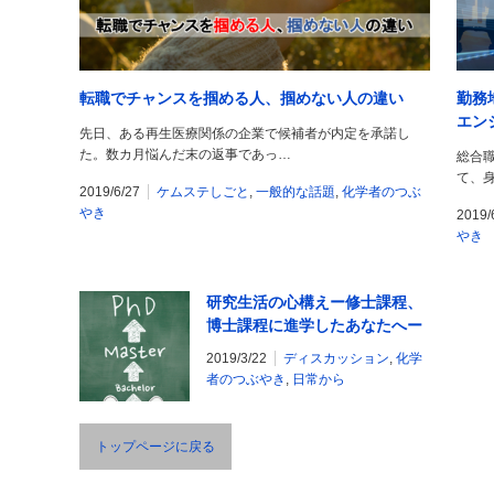
転職でチャンスを掴める人、掴めない人の違い
勤務
エン
先日、ある再生医療関係の企業で候補者が内定を承諾し
た。数カ月悩んだ末の返事であっ…
総合
て、
2019/6/27
ケムステしごと
,
一般的な話題
,
化学者のつぶ
やき
2019/
やき
研究生活の心構えー修士課程、
博士課程に進学したあなたへー
2019/3/22
ディスカッション
,
化学
者のつぶやき
,
日常から
トップページに戻る