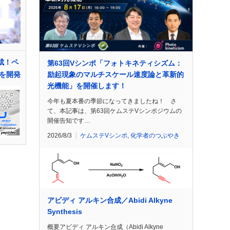
成！ペ
第63回Vシンポ「フォトキネティシズム：
を開発
励起現象のマルチスケール速度論と革新的
光機能」を開催します！
今年も夏本番の季節になってきましたね！ さ
て、本記事は、第63回ケムステVシンポジウムの
開催告知です…
2026/8/3
ケムステVシンポ
,
化学者のつぶやき
アビディ アルキン合成／Abidi Alkyne
Synthesis
概要アビディ アルキン合成（Abidi Alkyne