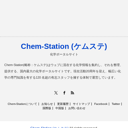
Chem-Station (ケムステ)
化学ポータルサイト
Chem-Station(略称：ケムステ)はウェブに混在する化学情報を集約し、それを整理、
提供する、国内最大の化学ポータルサイトです。現在活動20周年を迎え、幅広い化
学の専門知識を有する120 名超の有志スタッフを擁する体制で運営しています。
RSS
X
Facebook
Chem-Stationについて
お知らせ
更新履歴
サイトマップ
Facebook
Twitter
国際版
中国版
お問い合わせ