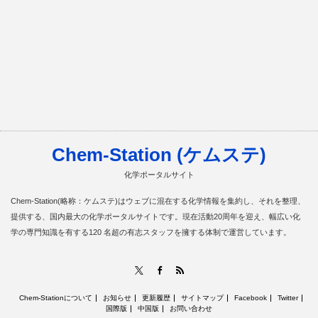
Chem-Station (ケムステ)
化学ポータルサイト
Chem-Station(略称：ケムステ)はウェブに混在する化学情報を集約し、それを整理、
提供する、国内最大の化学ポータルサイトです。現在活動20周年を迎え、幅広い化
学の専門知識を有する120 名超の有志スタッフを擁する体制で運営しています。
RSS
X
Facebook
Chem-Stationについて
お知らせ
更新履歴
サイトマップ
Facebook
Twitter
国際版
中国版
お問い合わせ