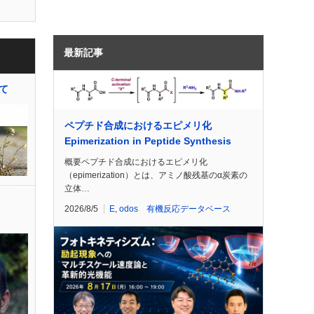
最新記事
て
ペプチド合成におけるエピメリ化
Epimerization in Peptide Synthesis
概要ペプチド合成におけるエピメリ化
（epimerization）とは、アミノ酸残基のα炭素の
立体…
2026/8/5
E
,
odos 有機反応データベース