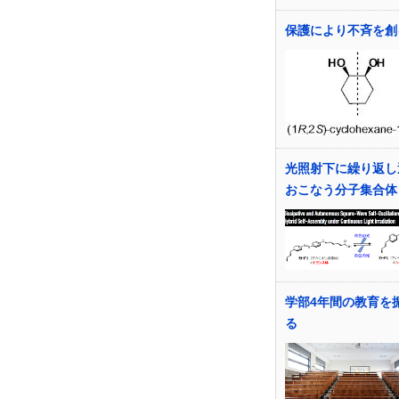
保護により不斉を創
光照射下に繰り返し
おこなう分子集合体
学部4年間の教育を
る