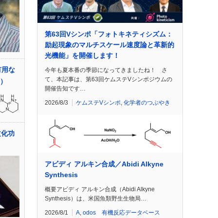
第63回Vシンポ「フォトキネティシズム：
励起現象のマルチスケール速度論と革新的
光機能」を開催します！
有用な
今年も夏本番の季節になってきましたね！ さ
て、本記事は、第63回ケムステVシンポジウムの
G）
開催告知です…
2026/8/3
ケムステVシンポ
,
化学者のつぶやき
文化功
アビディ アルキン合成／Abidi Alkyne
Synthesis
概要アビディ アルキン合成（Abidi Alkyne
Synthesis）は、米国魚類野生生物局…
2026/8/1
A
,
odos 有機反応データベース