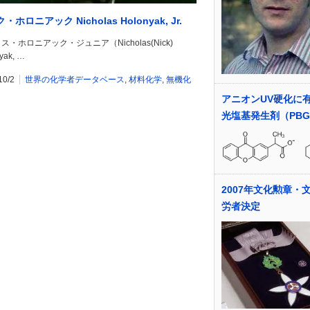
・ホロニアック Nicholas Holonyak, Jr.
ス・ホロニアック・ジュニア（Nicholas(Nick)
yak, …
10/2
世界の化学者データベース
,
材料化学
,
無機化
アニオンUV硬化に
光塩基発生剤（PB
2007年文化勲章・
労者決定