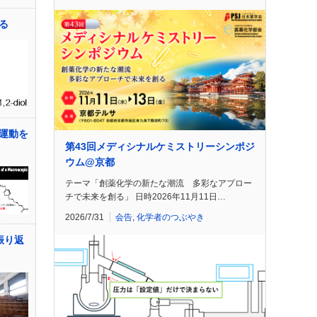
る
運動を
第43回メディシナルケミストリーシンポジ
ウム@京都
テーマ「創薬化学の新たな潮流 多彩なアプロー
チで未来を創る」 日時2026年11月11日…
2026/7/31
会告
,
化学者のつぶやき
振り返