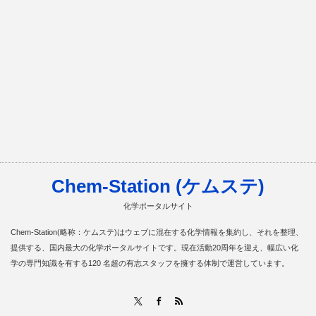
Chem-Station (ケムステ)
化学ポータルサイト
Chem-Station(略称：ケムステ)はウェブに混在する化学情報を集約し、それを整理、
提供する、国内最大の化学ポータルサイトです。現在活動20周年を迎え、幅広い化
学の専門知識を有する120 名超の有志スタッフを擁する体制で運営しています。
RSS
X
Facebook