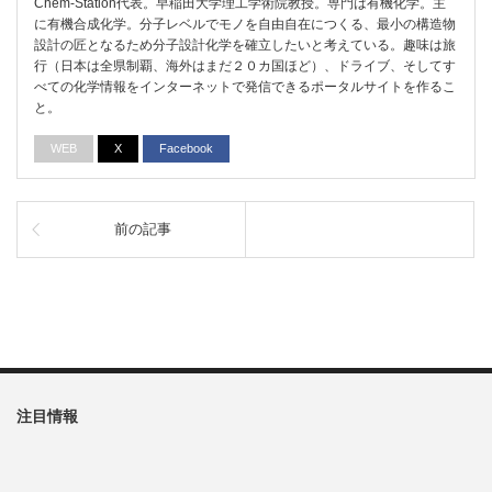
Chem-Station代表。早稲田大学理工学術院教授。専門は有機化学。主
に有機合成化学。分子レベルでモノを自由自在につくる、最小の構造物
設計の匠となるため分子設計化学を確立したいと考えている。趣味は旅
行（日本は全県制覇、海外はまだ２０カ国ほど）、ドライブ、そしてす
べての化学情報をインターネットで発信できるポータルサイトを作るこ
と。
WEB
X
Facebook
前の記事
注目情報