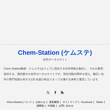
Chem-Station (ケムステ)
化学ポータルサイト
Chem-Station(略称：ケムステ)はウェブに混在する化学情報を集約し、それを整理、
提供する、国内最大の化学ポータルサイトです。現在活動20周年を迎え、幅広い化
学の専門知識を有する120 名超の有志スタッフを擁する体制で運営しています。
RSS
X
Facebook
Chem-Stationについて
お知らせ
更新履歴
サイトマップ
Facebook
Twitter
国際版
中国版
お問い合わせ