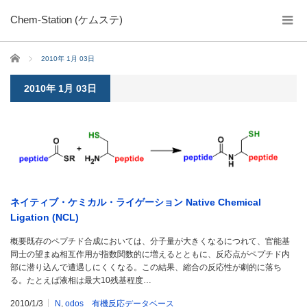
Chem-Station (ケムステ)
ホーム
2010年 1月 03日
2010年 1月 03日
ネイティブ・ケミカル・ライゲーション Native Chemical
Ligation (NCL)
概要既存のペプチド合成においては、分子量が大きくなるにつれて、官能基
同士の望まぬ相互作用が指数関数的に増えるとともに、反応点がペプチド内
部に潜り込んで遭遇しにくくなる。この結果、縮合の反応性が劇的に落ち
る。たとえば液相は最大10残基程度…
2010/1/3
N
,
odos 有機反応データベース