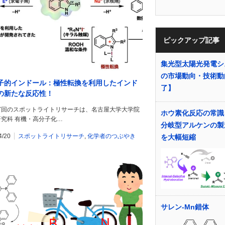
ピックアップ記事
集光型太陽光発電シ
の市場動向・技術動
子的インドール：極性転換を利用したインド
了】
の新たな反応性！
77回のスポットライトリサーチは、名古屋大学大学院
ホウ素化反応の常識
研究科 有機・高分子化…
分岐型アルケンの製
4/20
スポットライトリサーチ
,
化学者のつぶやき
を大幅短縮
サレン-Mn錯体