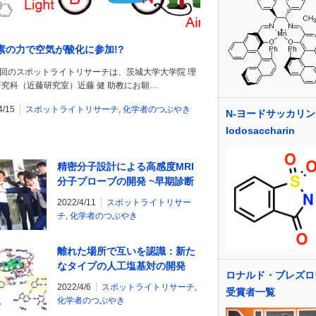
素の力で空気が酸化に参加!?
5回のスポットライトリサーチは、茨城大学大学院 理
究科（近藤研究室）近藤 健 助教にお願…
4/15
スポットライトリサーチ
,
化学者のつぶやき
N-ヨードサッカリン
Iodosaccharin
精密分子設計による高感度MRI
分子プローブの開発 ~早期診断
に向けたがん関連酵素活性の生
2022/4/11
スポットライトリサー
体内リアルタイム計測~
チ
,
化学者のつぶやき
離れた場所で互いを認識：新た
なタイプの人工塩基対の開発
ロナルド・ブレズロ
2022/4/6
スポットライトリサーチ
,
受賞者一覧
化学者のつぶやき