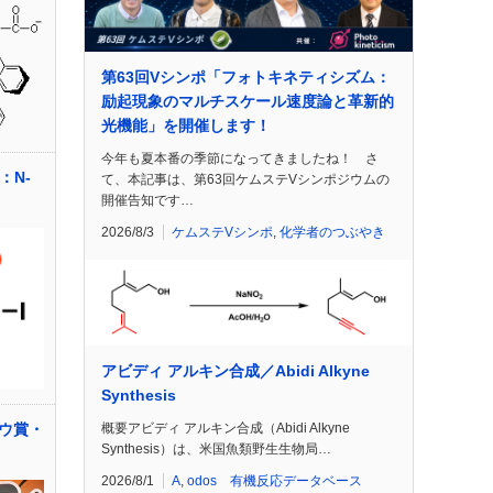
第63回Vシンポ「フォトキネティシズム：
励起現象のマルチスケール速度論と革新的
光機能」を開催します！
今年も夏本番の季節になってきましたね！ さ
：N-
て、本記事は、第63回ケムステVシンポジウムの
開催告知です…
2026/8/3
ケムステVシンポ
,
化学者のつぶやき
アビディ アルキン合成／Abidi Alkyne
Synthesis
概要アビディ アルキン合成（Abidi Alkyne
ウ賞・
Synthesis）は、米国魚類野生生物局…
2026/8/1
A
,
odos 有機反応データベース