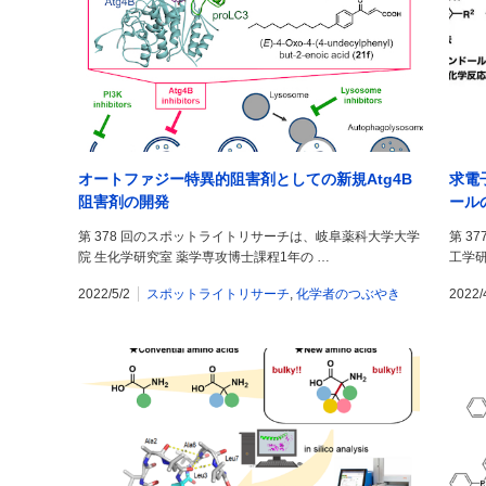
オートファジー特異的阻害剤としての新規Atg4B
求電
阻害剤の開発
ール
第 378 回のスポットライトリサーチは、岐阜薬科大学大学
第 3
院 生化学研究室 薬学専攻博士課程1年の …
工学
2022/5/2
スポットライトリサーチ
,
化学者のつぶやき
2022/