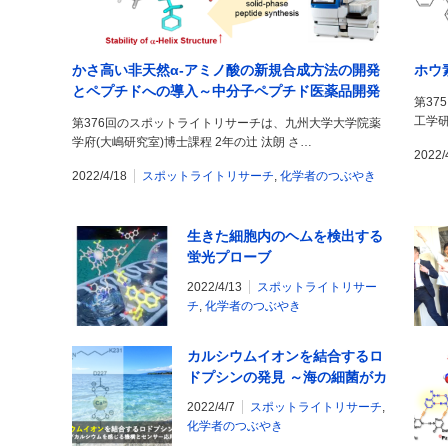
かさ高い非天然α-アミノ酸の新規合成方法の開発
ホウ
とペプチドへの導入～中分子ペプチド医薬品開発
第37
に向けて～
工学研
第376回のスポットライトリサーチは、九州大学大学院薬
学府(大嶋研究室)博士課程 2年の辻 汰朗 さ…
2022/
2022/4/18
スポットライトリサーチ
,
化学者のつぶやき
生きた細胞内のヘムを検出する
蛍光プローブ
2022/4/13
スポットライトリサー
チ
,
化学者のつぶやき
カルシウムイオンを結合するロ
ドプシンの発見 ～海の細菌がカ
ルシウムを感じる機構とセンサ
2022/4/7
スポットライトリサーチ
,
ー応用への期待～
化学者のつぶやき