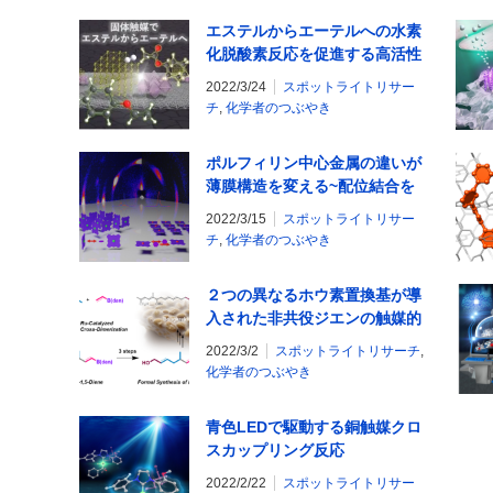
エステルからエーテルへの水素
化脱酸素反応を促進する高活性
固体触媒の開発
2022/3/24
スポットライトリサー
チ
,
化学者のつぶやき
ポルフィリン中心金属の違いが
薄膜構造を変える~配位結合を
利用した新たな分子配向制御法
2022/3/15
スポットライトリサー
の開発~
チ
,
化学者のつぶやき
２つの異なるホウ素置換基が導
入された非共役ジエンの触媒的
合成と細胞死制御分子の形式合
2022/3/2
スポットライトリサーチ
,
成に成功
化学者のつぶやき
青色LEDで駆動する銅触媒クロ
スカップリング反応
2022/2/22
スポットライトリサー