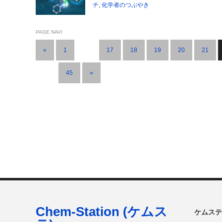
チ
,
化学者のつぶやき
PAGE NAVI
«
1
…
17
18
19
20
21
…
45
»
Chem-Station (ケムス
ケムステ