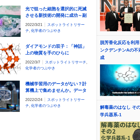
光で狙った細胞を選択的に死滅
させる新技術の開発に成功～副
作用のない光がん治療法を目指
2022/3/21
スポットライトリサー
して～
チ
,
化学者のつぶやき
脱芳香化反応を利用
ダイアモンドの双子：「神話」
ンクデンチンAの不
上の物質を手のひらに
成
2022/3/7
スポットライトリサーチ
,
化学者のつぶやき
機械学習用のデータがない？計
算機上で集めませんか。データ
駆動型インシリコ不斉触媒設計
2022/2/24
スポットライトリサー
で有機合成DX
チ
,
化学者のつぶやき
解毒薬のはなし その
学兵器系-1