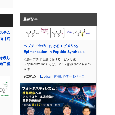
最新記事
ステム
向【終
ペプチド合成におけるエピメリ化
Epimerization in Peptide Synthesis
を覆し
概要ペプチド合成におけるエピメリ化
造工程
（epimerization）とは、アミノ酸残基のα炭素の
立体…
2026/8/5
E
,
odos 有機反応データベース