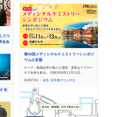
したヒ
斉全合
第43回メディシナルケミストリーシンポジ
ウム@京都
テーマ「創薬化学の新たな潮流 多彩なアプロー
チで未来を創る」 日時2026年11月11日…
2026/7/31
会告
,
化学者のつぶやき
2 化