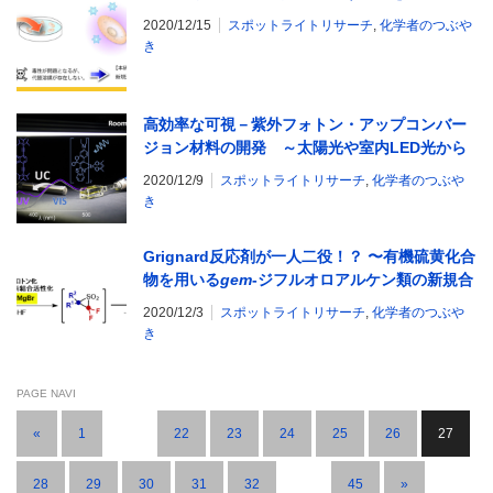
2020/12/15
スポットライトリサーチ
,
化学者のつぶや
き
高効率な可視－紫外フォトン・アップコンバー
ジョン材料の開発 ～太陽光や室内LED光から
紫外光の発生～
2020/12/9
スポットライトリサーチ
,
化学者のつぶや
き
Grignard反応剤が一人二役！？ 〜有機硫黄化合
物を用いる
gem
-ジフルオロアルケン類の新規合
成法〜
2020/12/3
スポットライトリサーチ
,
化学者のつぶや
き
PAGE NAVI
«
1
…
22
23
24
25
26
27
28
29
30
31
32
…
45
»