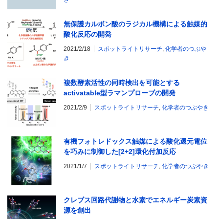
無保護カルボン酸のラジカル機構による触媒的
酸化反応の開発
2021/2/18
スポットライトリサーチ
,
化学者のつぶや
き
複数酵素活性の同時検出を可能とする
activatable型ラマンプローブの開発
2021/2/9
スポットライトリサーチ
,
化学者のつぶやき
有機フォトレドックス触媒による酸化還元電位
を巧みに制御した[2+2]環化付加反応
2021/1/7
スポットライトリサーチ
,
化学者のつぶやき
クレブス回路代謝物と水素でエネルギー炭素資
源を創出