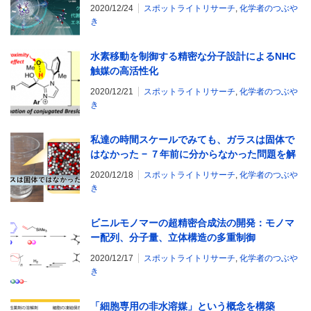
2020/12/24
スポットライトリサーチ
,
化学者のつぶや
き
水素移動を制御する精密な分子設計によるNHC
触媒の高活性化
2020/12/21
スポットライトリサーチ
,
化学者のつぶや
き
私達の時間スケールでみても、ガラスは固体で
はなかった − ７年前に分からなかった問題を解
決 −
2020/12/18
スポットライトリサーチ
,
化学者のつぶや
き
ビニルモノマーの超精密合成法の開発：モノマ
ー配列、分子量、立体構造の多重制御
2020/12/17
スポットライトリサーチ
,
化学者のつぶや
き
「細胞専用の非水溶媒」という概念を構築