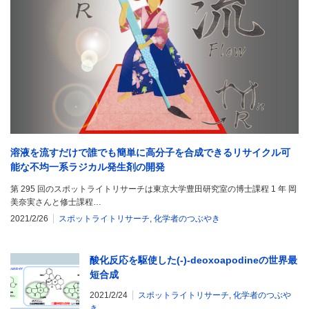
溶液を流すだけで誰でも簡単に高分子を合成できるリサイクル可
能な不均一系ラジカル発生剤の開発
第 295 回のスポットライトリサーチは東京大学豊田研究室の博士課程 1 年 岡
美奈実さんと修士課程…
2021/2/26
スポットライトリサーチ
,
化学者のつぶやき
酸化反応を駆使した(-)-deoxoapodineの世界最
短合成
2021/2/24
スポットライトリサーチ
,
化学者のつぶや
き