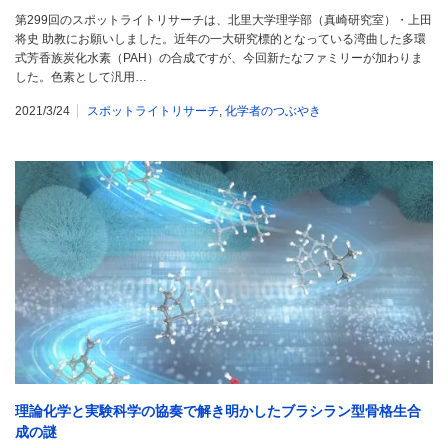
第299回のスポットライトリサーチは、北里大学理学部（真崎研究室）・上田
将史 助教にお願いしました。近年の一大研究標的となっている湾曲した多環
式芳香族炭化水素（PAH）の合成ですが、今回新たなファミリーが加わりま
した。色素として汎用…
2021/3/24
スポットライトリサーチ
,
化学者のつぶやき
理論化学と実験科学の協奏で解き明かしたブラシラン型骨格生合
成の謎