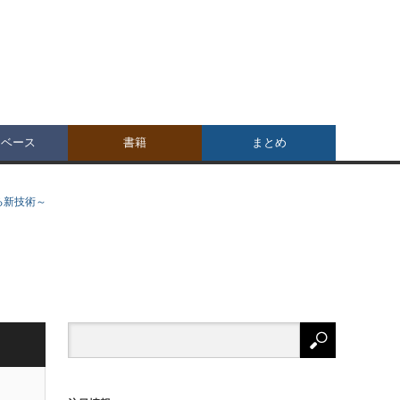
タベース
書籍
まとめ
る新技術～