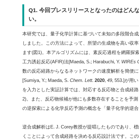
Q1. 今回プレスリリースとなったのはどん
い。
本研究では、量子化学計算に基づいて未知の多段階合成
しました。この方法によって、所望の生成物を高い収率
ます(図1)。本アルゴリズムには、素反応過程を網羅探
工力誘起反応(AFIR)法[Maeda, S.; Harabuchi, Y.
WIREs C
数の反応経路からなるネットワークの速度解析を簡便に実
[Sumiya, Y.; Maeda, S.
Chem. Lett
.
2020
,
49
, 553.
を入力とした実証計算では、対応する反応物と合成経路
2)。また、反応物候補が他にも多数存在することを予
の逆探索による化学反応予測の概念を「量子化学的逆合
逆合成解析はE. J. Corey教授が提唱したものであ
くことによって合成経路を決める反応設計法です。この功績