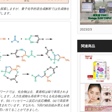
を探索しますが、量子化学的逆合成解析では生成物を
挙します。
2023/2/3
関連商品
ットワークでは、化合物は点、素過程は線で表現されま
応します。入力生成物を高収率で与える化合物は緑色
(b) パッセリーニ反応の反応機構。(a)で高収率
含まれています。すなわち、5回の結合組み替えを経
言い当てることができました。