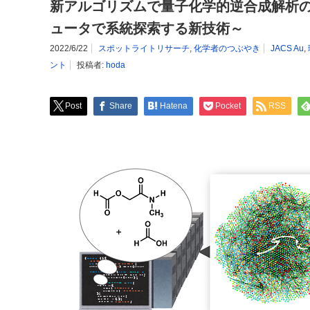
新アルゴリズムで量子化学的逆合成解析
ュータで系統探索する新技術～
2022/6/22
スポットライトリサーチ
,
化学者のつぶやき
JACS Au
,
ント
投稿者:
hoda
Post
Share
Hatena
Pocket
RSS