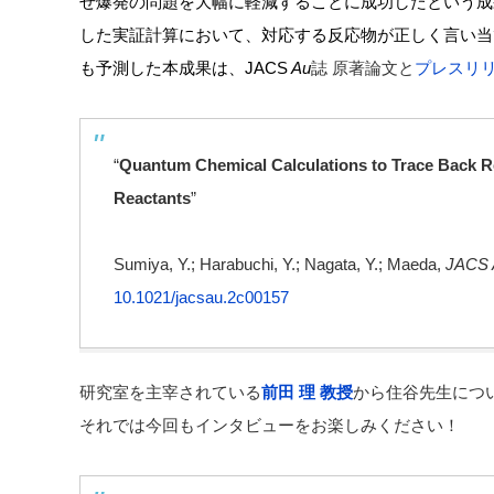
せ爆発の問題を大幅に軽減することに成功したという成
した実証計算において、対応する反応物が正しく言い当
も予測した本成果は、JACS
Au
誌 原著論文と
プレスリ
“
Quantum Chemical Calculations to Trace Back Rea
Reactants
”
Sumiya, Y.; Harabuchi, Y.; Nagata, Y.; Maeda,
JACS 
10.1021/jacsau.2c00157
研究室を主宰されている
前田 理 教授
から住谷先生につ
それでは今回もインタビューをお楽しみください！