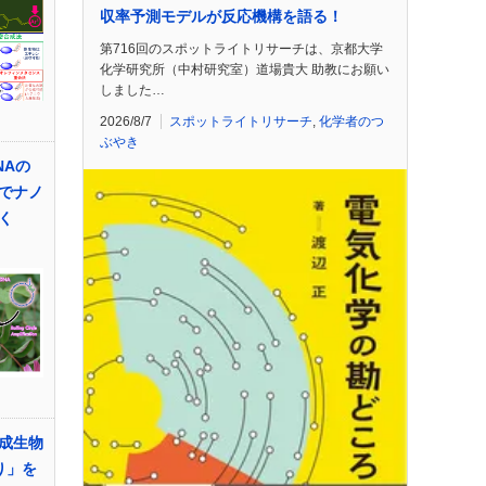
収率予測モデルが反応機構を語る！
第716回のスポットライトリサーチは、京都大学
化学研究所（中村研究室）道場貴大 助教にお願い
しました…
2026/8/7
スポットライトリサーチ
,
化学者のつ
ぶやき
NAの
でナノ
く
合成生物
り」を