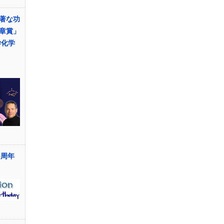
著な功
章賞」
学化学
設5周年