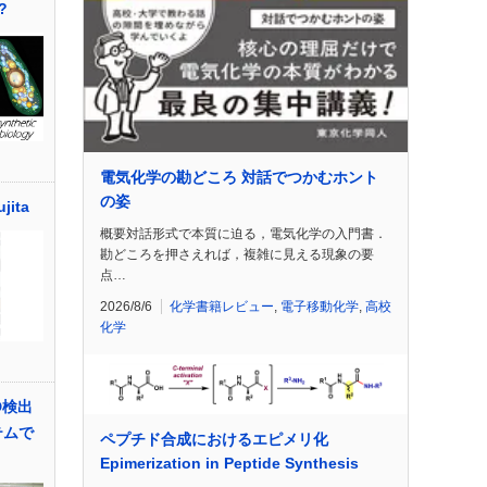
?
電気化学の勘どころ 対話でつかむホント
の姿
jita
概要対話形式で本質に迫る，電気化学の入門書．
勘どころを押さえれば，複雑に見える現象の要
点…
2026/8/6
化学書籍レビュー
,
電子移動化学
,
高校
化学
D検出
テムで
ペプチド合成におけるエピメリ化
Epimerization in Peptide Synthesis