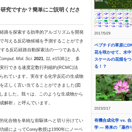
な研究ですか？簡単にご説明くださ
経路を探索する効率的アルゴリズムを開発
2017/5/29
で与える反応物候補を予測することができ
ペプチドの草原にD
索する反応経路自動探索法の一つである人
花を咲かせて、水中
omput. Mol. Sci
.
2021
,
11
, e1538.]と、多
スケールの花畑をつ
る！？
行できる速度定数行列縮約(RCMC)法
]が用いられています。実在する化学反応の生成物
を正しく言い当てることができました(図
測しました。我々は、このような生成物から
成解析」と呼んでいます。
2023/2/17
り、標的化合物を単純な前駆体へと切り分けてい
有機合成化学 vs. 
学 ― 将来の「薬作
によってCorey教授は1990年にノーベ