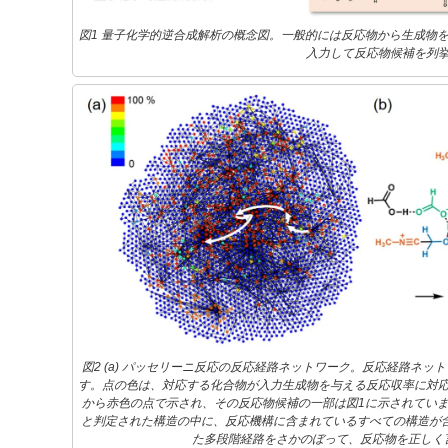
図1 量子化学的逆合成解析の概念図。一般的には反応物から生成物
入力して反応物候補を列
図2 (a) パッセリーニ反応の反応経路ネットワーク。反応経路ネ
す。点の色は、対応する化合物が入力生成物を与える反応収率に対
から赤色の点で示され、その反応物候補の一部は図1に示されています。
と判定された構造の中に、反応機構に含まれているすべての構造が
た多段階経路をさかのぼって、反応物を正しく