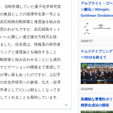
アルブライト・ゴー
に、当時所属していた量子化学研究室
ン酸化／Albright-
の教員としての指導学生第一号とも
Goldman Oxidatio
反応経路自動探索と速度論を組み合
思われがちですが、反応経路ネット
いへん難しい連立微分方程式を扱
2009/7/7
ました。住谷君は、情報系の研究者
ケムステイブニング
リングと速度論とを融合すること
ー2016を終えて
動探索と組み合わせることにも成功
ナビゲーションの構築まで達成して
が薄い面もあったのですが、上記手
の生化学研究への参画、九大・吉澤
2016/4/8
学者としてだいぶ頼もしくなってき
してくれることを期待しています。
高機能な導電性ポリ
精密合成法の開発