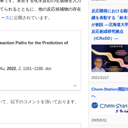
果です。実在する化学反応の生成物を入力
てられるとともに、他の反応候補物の存在
反応開発における顕
リース
に公開されています。
績を表彰する「鈴木
が創設 ―北海道大
反応創成研究拠点
（ICReDD）―
ction Paths for the Prediction of
Au
,
2022
,
2
, 1181–1188. doi:
2021/11/17
Chem-Station開
へ
いて、以下のコメントを頂いております。
2005/5/11