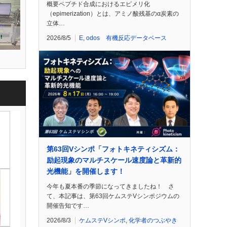
概要ペプチド合成におけるエピメリ化
（epimerization）とは、アミノ酸残基のα炭素の
立体…
2026/8/5
E
,
odos 有機反応データベース
第63回Vシンポ「フォトキネティシズム：
励起現象のマルチスケール速度論と革新的
光機能」を開催します！
今年も夏本番の季節になってきましたね！ さ
て、本記事は、第63回ケムステVシンポジウムの
開催告知です…
2026/8/3
ケムステVシンポ
,
化学者のつぶやき