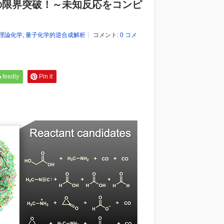
の限界突破！～未知反応をコンピ
理論化学
,
量子化学的逆合成解析
コメント:
0 コメ
feedly
Pin it