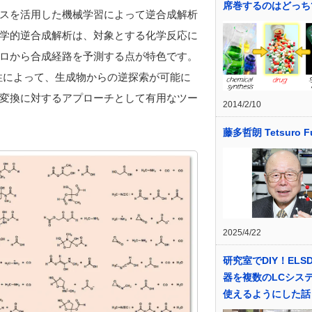
席巻するのはどっち
スを活用した機械学習によって逆合成解析
学的逆合成解析は、対象とする化学反応に
ロから合成経路を予測する点が特色です。
便性によって、生成物からの逆探索が可能に
変換に対するアプローチとして有用なツー
2014/2/10
藤多哲朗 Tetsuro Fu
2025/4/22
研究室でDIY！ELS
器を複数のLCシス
使えるようにした話