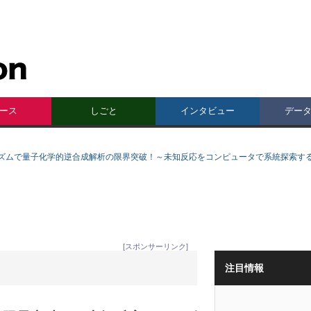
ース
しごと
インタビュー
デー
ズムで量子化学的逆合成解析の限界突破！～未知反応をコンピュータで系統探索す
[スポンサーリンク]
注目情報