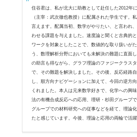
住谷君は、私が北大に助教として赴任した
2012
年
（主宰：武次徹也教授）に配属された学生です。私
言えます。配属当初、数学がやりたい、と言われ、
わせる課題を与えました。速度論と聞くと古典的と
ワークを対象としたことで、数値的な取り扱いがた
う、数理解析分野においても未解決の難題に直面し
の助言も得ながら、グラフ理論のファジークラスタ
で、その難題を解決しました。その後、反応経路自
し、順方向ナビゲーションに加えて、今回の逆方向
くれました。本人は元来数学好きで、化学への興味
法の有機合成反応への応用、理研・杉田グループで
グループでの材料研究への従事などを経て、理論化
たと感じています。今後、理論と応用の両輪で活躍