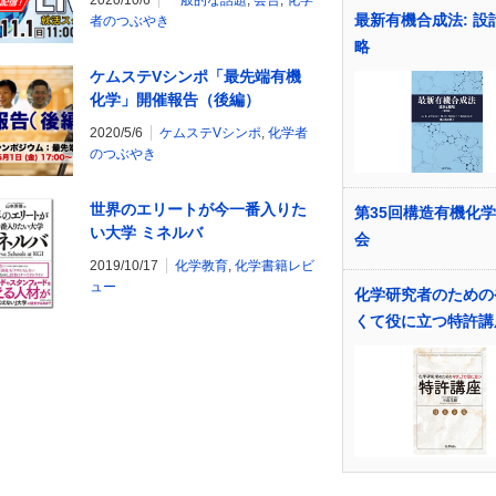
2020/10/6
一般的な話題
,
会告
,
化学
11/1（日） YouTubeライブ配
最新有機合成法: 設
者のつぶやき
信！
略
ケムステVシンポ「最先端有機
化学」開催報告（後編）
2020/5/6
ケムステVシンポ
,
化学者
のつぶやき
世界のエリートが今一番入りた
第35回構造有機化
い大学 ミネルバ
会
2019/10/17
化学教育
,
化学書籍レビ
ュー
化学研究者のための
くて役に立つ特許講