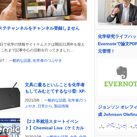
ステチャンネルをチャンネル登録しません
化学研究ライフハッ
Evernoteで論文P
1日で化学の情報サイトケムステは開設21周年を迎え
。これまで記事中心の活動を行ってきました…
元管理！
5/7
一般的な話題
,
化学者のつぶやき
文具に凝るといふことを化学者
もしてみむとてするなり⑫: XP-
PEN Deco01の巻
2021/3/6
一般的な話題
,
化学者のつ
ぶやき
,
日常から
,
製品情報
ジョンソン オレフ
成 Johnson Olefin
【2２卒就活スタートイベン
ト】Chemical Live（ケミカル
ライブ）10/31（土）・