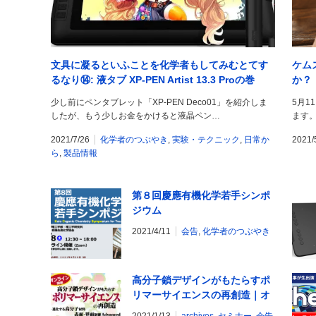
文具に凝るといふことを化学者もしてみむとてす
ケム
るなり⑭: 液タブ XP-PEN Artist 13.3 Proの巻
か？
少し前にペンタブレット「XP-PEN Deco01」を紹介しま
5月1
したが、もう少しお金をかけると液晶ペン…
ます
2021/7/26
化学者のつぶやき
,
実験・テクニック
,
日常か
2021/
ら
,
製品情報
第８回慶應有機化学若手シンポ
ジウム
2021/4/11
会告
,
化学者のつぶやき
高分子鎖デザインがもたらすポ
リマーサイエンスの再創造｜オ
ンライン R2