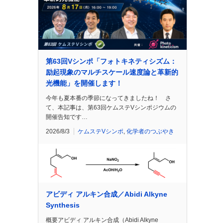
第63回Vシンポ「フォトキネティシズム：
励起現象のマルチスケール速度論と革新的
光機能」を開催します！
今年も夏本番の季節になってきましたね！ さ
て、本記事は、第63回ケムステVシンポジウムの
開催告知です…
2026/8/3
ケムステVシンポ
,
化学者のつぶやき
アビディ アルキン合成／Abidi Alkyne
Synthesis
概要アビディ アルキン合成（Abidi Alkyne