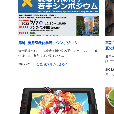
第9回慶應有機化学若手シンポジウム
革新
夏の
毎年開催されている慶應有機化学若手シンポジウム。一昨
年は中止、昨年はオンラインと…
夏休
請に
2022/4/13
会告
,
化学者のつぶやき
2021/
演・