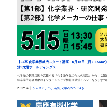
【24卒 化学業界就活スタート講座 5月15日（日）Zoo
活×太陽ホールディングス
化学系の就職活動を支援する『化学系学生のための就活』から、ご案内
年卒業予定者対象のインターンシップ情報や就活イベントを少しずつ
2022/5/4
ケムステしごと
,
会告
,
化学者のつぶやき