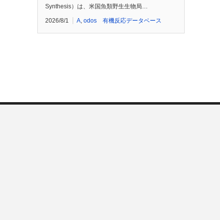
Synthesis）は、米国魚類野生生物局…
2026/8/1
A
,
odos 有機反応データベース