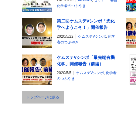
2021/1/13
archives
,
セミナー
,
会告
,
化学者のつぶやき
第二回ケムステVシンポ「光化
学へようこそ！」開催報告
2020/5/22
ケムステVシンポ
,
化学
者のつぶやき
ケムステVシンポ「最先端有機
化学」開催報告（前編）
2020/5/5
ケムステVシンポ
,
化学者
のつぶやき
トップページに戻る