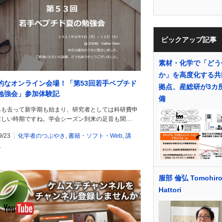
ピックアップ記事
素材・化学で「どう
か」を高度化する共
的なオンライン会場！「第53回若手ペプチド
拠点、産総研が3カ
勉強会」参加体験記
備
みも去って新学期も始まり、研究者としては科研費申
忙しい時期ですね。学会シーズン到来の足音も聞…
9/23
化学者のつぶやき
,
書籍・ソフト・Web
,
講
人
服部 倫弘 Tomohir
Hattori