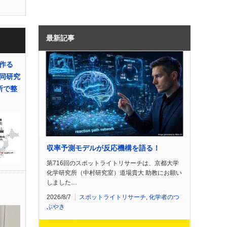
最新記事
作る
同研究
所で整
収率予測モデルが反応機構を語る！
第716回のスポットライトリサーチは、京都大学
化学研究所（中村研究室）道場貴大 助教にお願い
o
しました…
2026/8/7
スポットライトリサーチ
,
化学者のつ
ぶやき