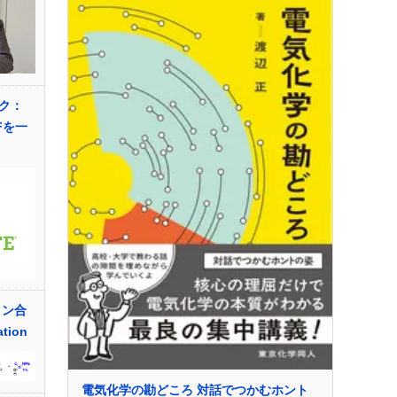
ク：
DFを一
ィン合
ation
電気化学の勘どころ 対話でつかむホント