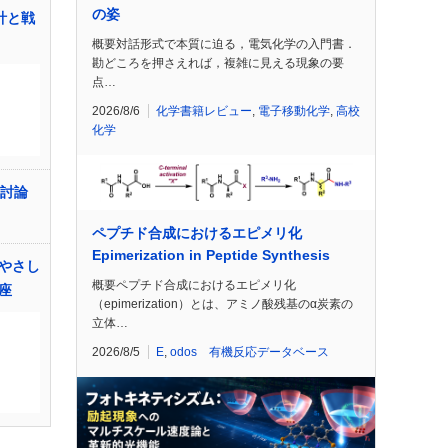
の姿
計と戦
概要対話形式で本質に迫る，電気化学の入門書．
勘どころを押さえれば，複雑に見える現象の要
点…
2026/8/6
化学書籍レビュー
,
電子移動化学
,
高校
化学
学討論
ペプチド合成におけるエピメリ化
Epimerization in Peptide Synthesis
やさし
概要ペプチド合成におけるエピメリ化
座
（epimerization）とは、アミノ酸残基のα炭素の
立体…
2026/8/5
E
,
odos 有機反応データベース