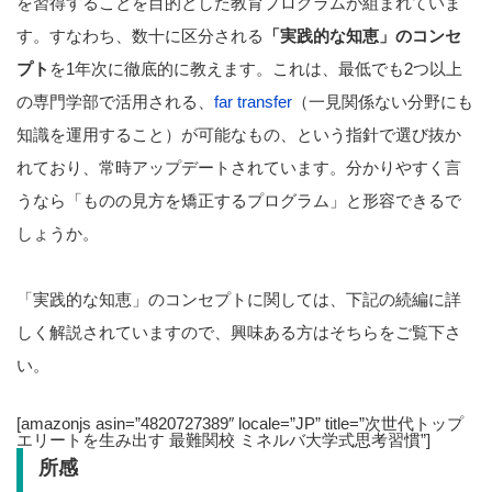
を習得することを目的とした教育プログラムが組まれていま
す。すなわち、数十に区分される
「実践的な知恵」のコンセ
プト
を1年次に徹底的に教えます。これは、最低でも2つ以上
の専門学部で活用される、
far transfer
（一見関係ない分野にも
知識を運用すること）が可能なもの、という指針で選び抜か
れており、常時アップデートされています。分かりやすく言
うなら「ものの見方を矯正するプログラム」と形容できるで
しょうか。
「実践的な知恵」のコンセプトに関しては、下記の続編に詳
しく解説されていますので、興味ある方はそちらをご覧下さ
い。
[amazonjs asin=”4820727389″ locale=”JP” title=”次世代トップ
エリートを生み出す 最難関校 ミネルバ大学式思考習慣”]
所感