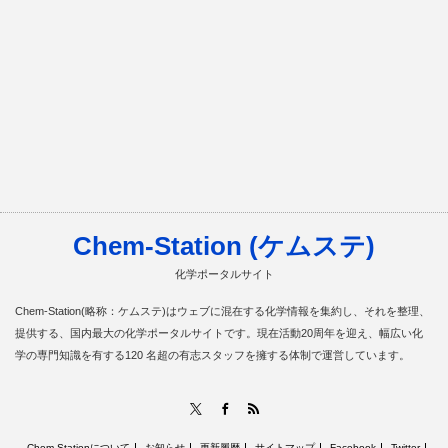
Chem-Station (ケムステ)
化学ポータルサイト
Chem-Station(略称：ケムステ)はウェブに混在する化学情報を集約し、それを整理、
提供する、国内最大の化学ポータルサイトです。現在活動20周年を迎え、幅広い化
学の専門知識を有する120 名超の有志スタッフを擁する体制で運営しています。
RSS
X
Facebook
Chem-Stationについて
お知らせ
更新履歴
サイトマップ
Facebook
Twitter