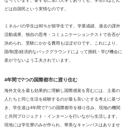
なっています。要するに名門大学であっても、学生のほとん
どは自国民という実情なのです。
ミネルバの学生は80％が留学生です。学業成績、過去の課外
活動成果、独自の思考・コミュニケーションテストで合否が
決められ、受験にかかる費用もほぼゼロです。これにより、
国/制度/経済的なバックグラウンドによって挑戦・学び機会に
差がでないよう工夫されています。
4年間で7つの国際都市に渡り住む
海外文化を最も効果的に理解し国際感覚を育むには、土着の
人たちと同じ生活を経験するのが最も良いとする考えに基づ
き、学生達は4年間で7つの国際都市を移り住み、現地の機関
と共同プロジェクト・インターンを行いながら生活します。
現地には学生寮のみが作られ、華美なキャンパスはありませ