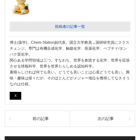
投稿者の記事一覧
博士(薬学)。Chem-Station副代表。国立大学教員→国研研究員にクラス
チェンジ。専門は有機合成化学、触媒化学、医薬化学、ペプチド/タン
パク質化学。
関心ある学問領域は三つ。すなわち、世界を創造する化学、世界を拡張
させる情報科学、世界を世界たらしめる認知科学。
素晴らしければ何でも良い。どうでも良いことは心底どうでも良い。興
味・趣味は様々だが、そのほとんどがメジャー地位を獲得してなさそう
なのは仕様。
X
前の記事
次の記事