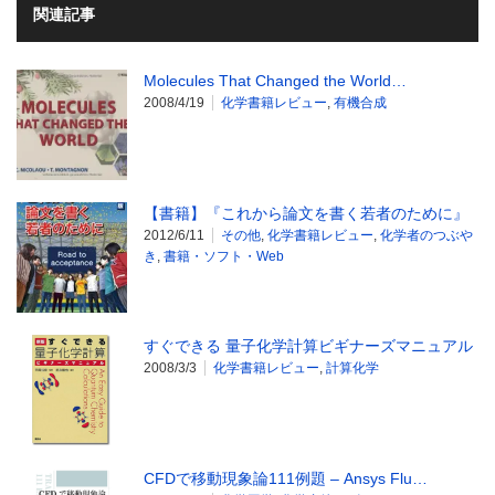
関連記事
Molecules That Changed the World…
2008/4/19
化学書籍レビュー
,
有機合成
【書籍】『これから論文を書く若者のために』
2012/6/11
その他
,
化学書籍レビュー
,
化学者のつぶや
き
,
書籍・ソフト・Web
すぐできる 量子化学計算ビギナーズマニュアル
2008/3/3
化学書籍レビュー
,
計算化学
CFDで移動現象論111例題 – Ansys Flu…