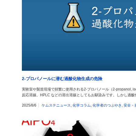
2-プロパノールに潜む過酸化物生成の危険
実験室や製造現場で頻繁に使用される2-プロパノール（2-propanol, isopro
反応溶媒、HPLC などの溶出溶媒としてもお馴染みです。しかし過
2025/8/6
ケムステニュース
,
化学コラム
,
化学者のつぶやき
,
安全・