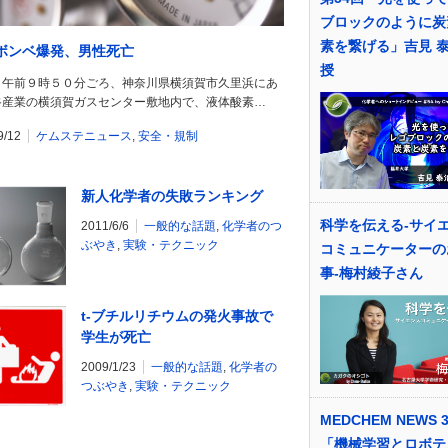
ブロックのように炭
素を繋げる」吉見 泰
ボンベ爆発、男性死亡
授
日午前９時５０分ごろ、神奈川県横須賀市久里浜にあ
谷産業の横須賀ガスセンター敷地内で、液体酸素…
9/12
ケムステニュース
,
安全・規制
新人化学者の失敗ランキング
科学を伝える-サイ
2011/6/6
一般的な話題
,
化学者のつ
ぶやき
,
実験・テクニック
コミュニケーターの
事-梅村綾子さん
t-ブチルリチウムの発火事故で
学生が死亡
2009/1/23
一般的な話題
,
化学者の
つぶやき
,
実験・テクニック
MEDCHEM NEWS 3
「機械学習とロボテ