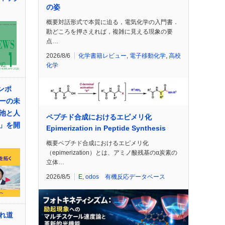
の姿
概要対話形式で本質に迫る，電気化学の入門書．
勘どころを押さえれば，複雑に見える現象の要
点…
2026/8/6
化学書籍レビュー
,
電子移動化学
,
高校
化学
ンポ
ーの未
池と人
ペプチド合成におけるエピメリ化
」を開
Epimerization in Peptide Synthesis
概要ペプチド合成におけるエピメリ化
（epimerization）とは、アミノ酸残基のα炭素の
立体…
2026/8/5
E
,
odos 有機反応データベース
れ道