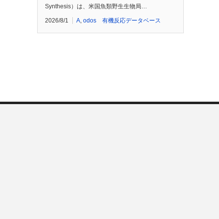
Synthesis）は、米国魚類野生生物局…
2026/8/1
A
,
odos 有機反応データベース