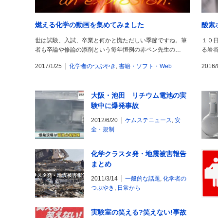
燃える化学の動画を集めてみました
酸素
世は試験、入試、卒業と何かと慌ただしい季節ですね。筆
１０
者も卒論や修論の添削という毎年恒例の赤ペン先生の…
る岩
2017/1/25
化学者のつぶやき
,
書籍・ソフト・Web
2016/
大阪・池田 リチウム電池の実
験中に爆発事故
2012/6/20
ケムステニュース
,
安
全・規制
化学クラスタ発・地震被害報告
まとめ
2011/3/14
一般的な話題
,
化学者の
つぶやき
,
日常から
実験室の笑える?笑えない!事故