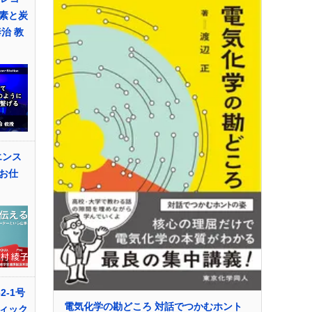
素と炭
治 教
エンス
お仕
2-1号
電気化学の勘どころ 対話でつかむホント
ィック