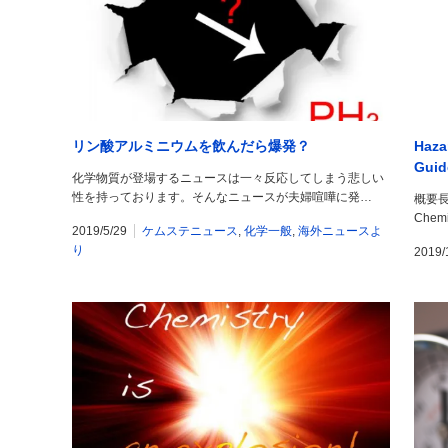
リン酸アルミニウムを飲んだら爆発？
Haza
Guid
化学物質が登場するニュースは一々反応してしまう悲しい
性を持っております。そんなニュースが夫婦喧嘩に発…
概要長
Chem
2019/5/29
ケムステニュース
,
化学一般
,
海外ニュースよ
り
2019/