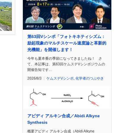
第63回Vシンポ「フォトキネティシズム：
励起現象のマルチスケール速度論と革新的
光機能」を開催します！
今年も夏本番の季節になってきましたね！ さ
て、本記事は、第63回ケムステVシンポジウムの
開催告知です…
2026/8/3
ケムステVシンポ
,
化学者のつぶやき
アビディ アルキン合成／Abidi Alkyne
Synthesis
概要アビディ アルキン合成（Abidi Alkyne