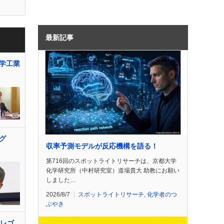
最新記事
学工業
ング
収率予測モデルが反応機構を語る！
第716回のスポットライトリサーチは、京都大学
化学研究所（中村研究室）道場貴大 助教にお願い
しました…
2026/8/7
スポットライトリサーチ
,
化学者のつ
ぶやき
てレゴ