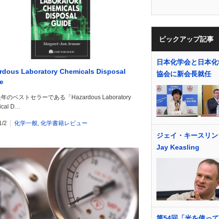
ピックアップ記事
日本化学会と日本化
rdous Laboratory Chemicals Disposal
協会に新会長就任
e
年のベストセラーである「Hazardous Laboratory
ical D…
1/2
化学一般
,
化学書籍レビュー
ジェイ・キースリ
Jay Keasling
第54回「光を使っ