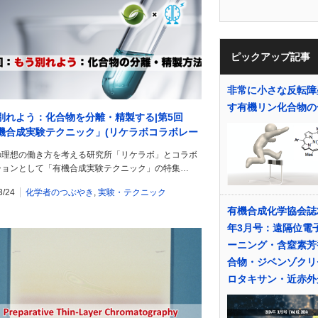
ピックアップ記事
非常に小さな反転障
す有機リン化合物の
別れよう：化合物を分離・精製する|第5回
機合成実験テクニック」(リケラボコラボレー
ン)
の理想の働き方を考える研究所「リケラボ」とコラボ
ションとして「有機合成実験テクニック」の特集…
3/24
化学者のつぶやき
,
実験・テクニック
有機合成化学協会誌2
年3月号：遠隔位電
ーニング・含窒素芳
合物・ジベンゾクリ
ロタキサン・近赤外