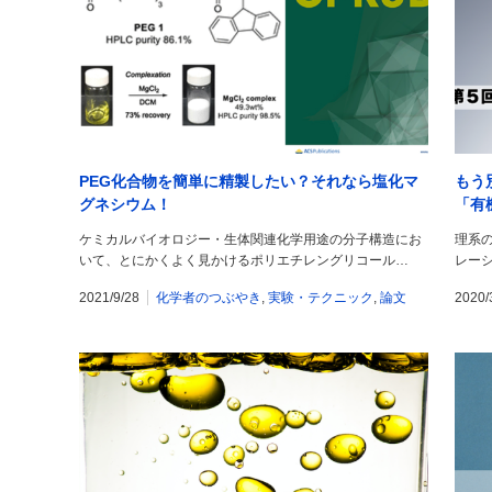
PEG化合物を簡単に精製したい？それなら塩化マ
もう
グネシウム！
「有
ショ
ケミカルバイオロジー・生体関連化学用途の分子構造にお
理系
いて、とにかくよく見かけるポリエチレングリコール…
レー
2021/9/28
化学者のつぶやき
,
実験・テクニック
,
論文
2020/