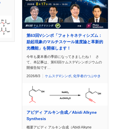
e
第63回Vシンポ「フォトキネティシズム：
励起現象のマルチスケール速度論と革新的
光機能」を開催します！
今年も夏本番の季節になってきましたね！ さ
て、本記事は、第63回ケムステVシンポジウムの
開催告知です…
2026/8/3
ケムステVシンポ
,
化学者のつぶやき
アビディ アルキン合成／Abidi Alkyne
Synthesis
概要アビディ アルキン合成（Abidi Alkyne