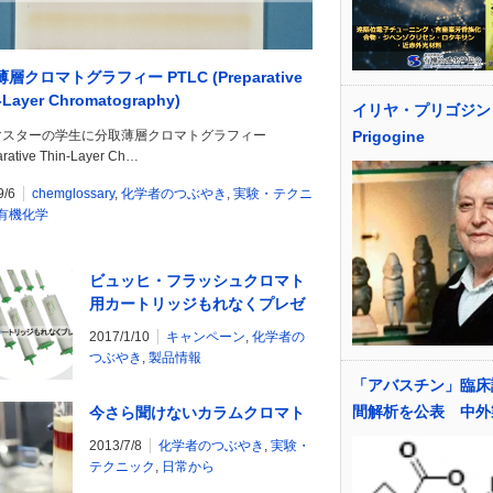
層クロマトグラフィー PTLC (Preparative
-Layer Chromatography)
イリヤ・プリゴジン I
マスターの学生に分取薄層クロマトグラフィー
Prigogine
arative Thin-Layer Ch…
9/6
chemglossary
,
化学者のつぶやき
,
実験・テクニ
有機化学
ビュッヒ・フラッシュクロマト
用カートリッジもれなくプレゼ
ント！
2017/1/10
キャンペーン
,
化学者の
つぶやき
,
製品情報
「アバスチン」臨床
間解析を公表 中外
今さら聞けないカラムクロマト
2013/7/8
化学者のつぶやき
,
実験・
テクニック
,
日常から