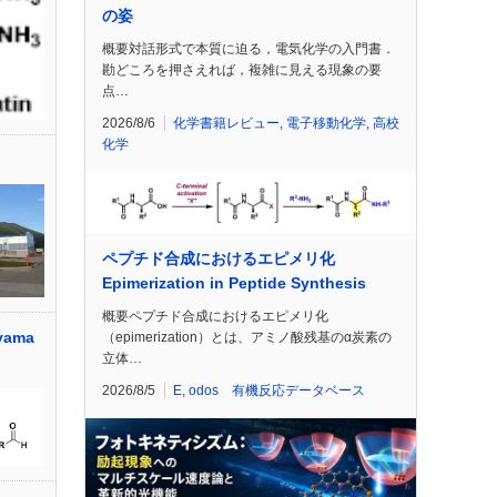
の姿
概要対話形式で本質に迫る，電気化学の入門書．
勘どころを押さえれば，複雑に見える現象の要
点…
2026/8/6
化学書籍レビュー
,
電子移動化学
,
高校
化学
ペプチド合成におけるエピメリ化
Epimerization in Peptide Synthesis
概要ペプチド合成におけるエピメリ化
ama
（epimerization）とは、アミノ酸残基のα炭素の
立体…
2026/8/5
E
,
odos 有機反応データベース