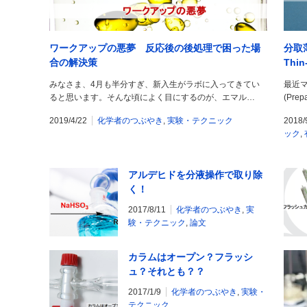
ワークアップの悪夢 反応後の後処理で困った場
分取薄
合の解決策
Thin
みなさま、4月も半分すぎ、新入生がラボに入ってきてい
最近
ると思います。そんな頃によく目にするのが、エマル…
(Prep
2019/4/22
化学者のつぶやき
,
実験・テクニック
2018/
ック
,
アルデヒドを分液操作で取り除
く！
2017/8/11
化学者のつぶやき
,
実
験・テクニック
,
論文
カラムはオープン？フラッシ
ュ？それとも？？
2017/1/9
化学者のつぶやき
,
実験・
テクニック