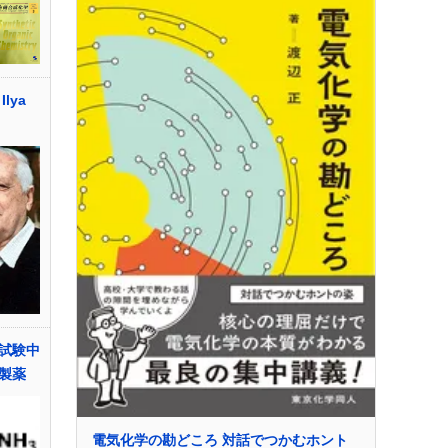
lya
試験中
製薬
電気化学の勘どころ 対話でつかむホント