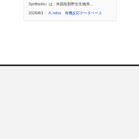
Synthesis）は、米国魚類野生生物局…
2026/8/1
A
,
odos 有機反応データベース