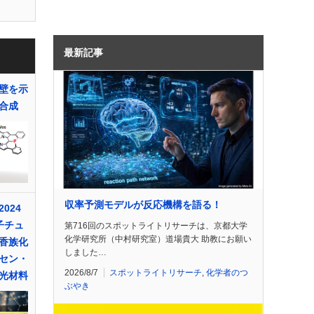
最新記事
壁を示
合成
収率予測モデルが反応機構を語る！
024
子チュ
第716回のスポットライトリサーチは、京都大学
化学研究所（中村研究室）道場貴大 助教にお願い
香族化
しました…
セン・
2026/8/7
スポットライトリサーチ
,
化学者のつ
光材料
ぶやき