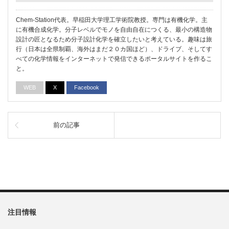
Chem-Station代表。早稲田大学理工学術院教授。専門は有機化学。主
に有機合成化学。分子レベルでモノを自由自在につくる、最小の構造物
設計の匠となるため分子設計化学を確立したいと考えている。趣味は旅
行（日本は全県制覇、海外はまだ２０カ国ほど）、ドライブ、そしてす
べての化学情報をインターネットで発信できるポータルサイトを作るこ
と。
WEB
X
Facebook
前の記事
注目情報