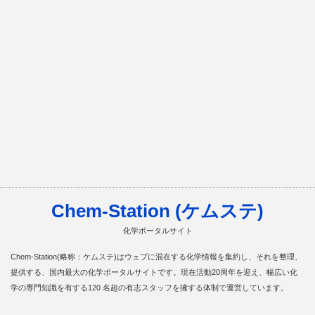
Chem-Station (ケムステ)
化学ポータルサイト
Chem-Station(略称：ケムステ)はウェブに混在する化学情報を集約し、それを整理、
提供する、国内最大の化学ポータルサイトです。現在活動20周年を迎え、幅広い化
学の専門知識を有する120 名超の有志スタッフを擁する体制で運営しています。