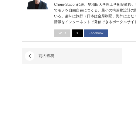
Chem-Station代表。早稲田大学理工学術院
でモノを自由自在につくる、最小の構造物設計の
いる。趣味は旅行（日本は全県制覇、海外はまだ
情報をインターネットで発信できるポータルサイ
WEB
X
Facebook
前の投稿