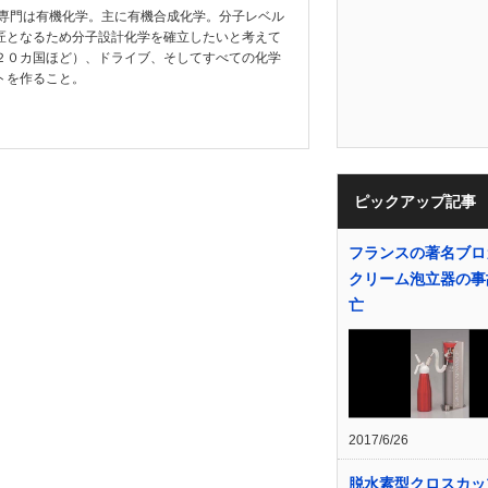
教授。専門は有機化学。主に有機合成化学。分子レベル
匠となるため分子設計化学を確立したいと考えて
２０カ国ほど）、ドライブ、そしてすべての化学
トを作ること。
ピックアップ記事
フランスの著名ブロ
クリーム泡立器の事
亡
2017/6/26
脱水素型クロスカッ