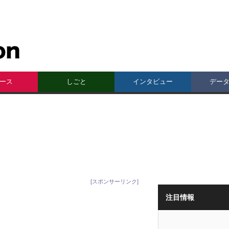
ース
しごと
インタビュー
デー
[スポンサーリンク]
注目情報