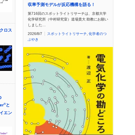
収率予測モデルが反応機構を語る！
第716回のスポットライトリサーチは、京都大学
化学研究所（中村研究室）道場貴大 助教にお願い
しました…
クロス
2026/8/7
スポットライトリサーチ
,
化学者のつ
ぶやき
D
®
er
と
イエン