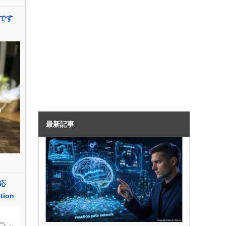
です
最新記事
反応
tion