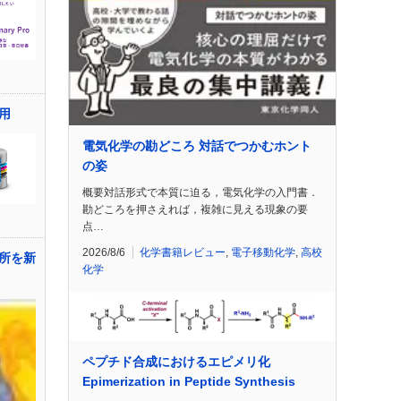
用
電気化学の勘どころ 対話でつかむホント
の姿
概要対話形式で本質に迫る，電気化学の入門書．
勘どころを押さえれば，複雑に見える現象の要
点…
2026/8/6
化学書籍レビュー
,
電子移動化学
,
高校
所を新
化学
ペプチド合成におけるエピメリ化
Epimerization in Peptide Synthesis