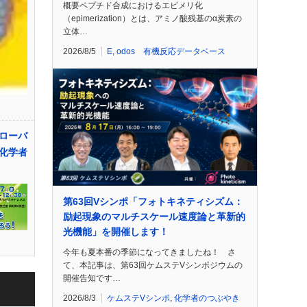
概要ペプチド合成におけるエピメリ化
（epimerization）とは、アミノ酸残基のα炭素の
立体…
2026/8/5
E
,
odos 有機反応データベース
ローバ
化学者
第63回Vシンポ「フォトキネティシズム：
励起現象のマルチスケール速度論と革新的
光機能」を開催します！
今年も夏本番の季節になってきましたね！ さ
て、本記事は、第63回ケムステVシンポジウムの
開催告知です…
2026/8/3
ケムステVシンポ
,
化学者のつぶやき