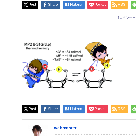
Post
Share
Hatena
Pocket
RSS
[スポンサー
Post
Share
Hatena
Pocket
RSS
webmaster