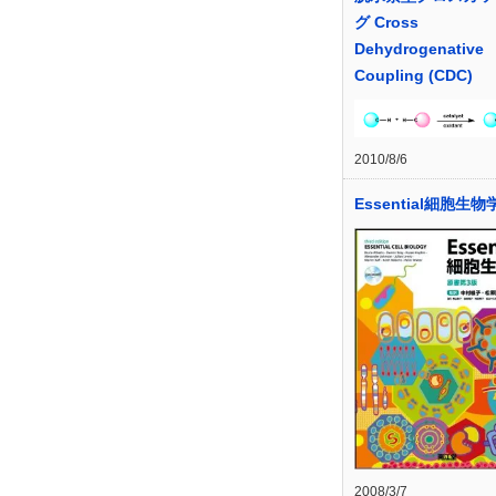
グ Cross
Dehydrogenative
Coupling (CDC)
2010/8/6
Essential細胞生物
2008/3/7