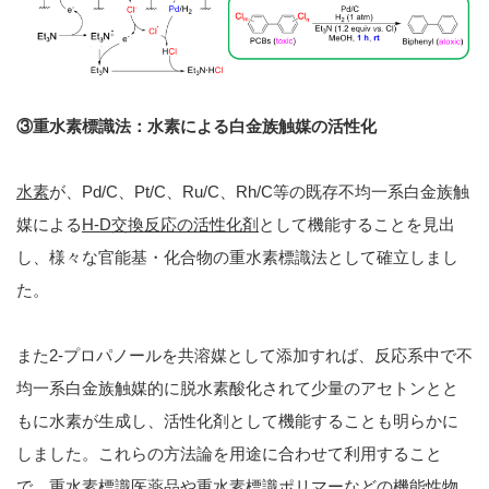
③
重水素標識法：
水素による
白金族触媒
の活性化
水素
が、Pd/C、Pt/C、Ru/C、Rh/C等の既存不均一系白金族触
媒による
H-D
交換反応の活性化剤
として機能することを見出
し、様々な官能基・化合物の重水素標識法として確立しまし
た。
また2-プロパノールを共溶媒として添加すれば、反応系中で不
均一系白金族触媒的に脱水素酸化されて少量のアセトンとと
もに水素が生成し、活性化剤として機能することも明らかに
しました。これらの方法論を用途に合わせて利用すること
で、重水素標識医薬品や重水素標識ポリマーなどの機能性物