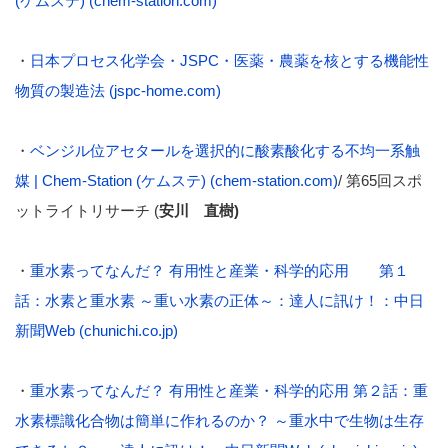
(ケムステ) (chem-station.com)
・
日本プロセス化学会・JSPC・医薬・農薬を核とする機能性
物質の製造法 (jspc-home.com)
・
ベンジル位アセタールを選択的に酸素酸化する不均一系触
媒 | Chem-Station (ケムステ) (chem-station.com)
/ 第65回スポ
ットライトリサーチ (
安川 直樹
)
・
重水素ってなんだ？ 有用性と産業・科学的応用 第１
話：水素と重水素 ～重い水素の正体～：達人に訊け！：中日
新聞Web (chunichi.co.jp)
・
重水素ってなんだ？ 有用性と産業・科学的応用 第２話：重
水素標識化合物は簡単に作れるのか？ ～重水中で生物は生存