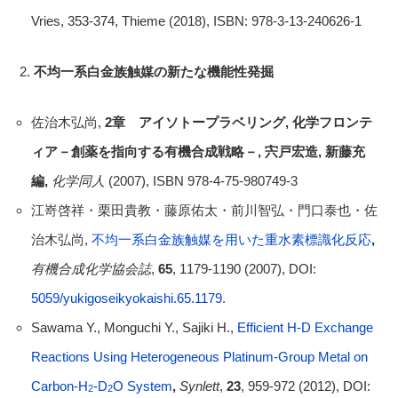
Vries, 353-374, Thieme (2018), ISBN: 978-3-13-240626-1
不均一系白金族触媒の新たな機能性発掘
佐治木弘尚,
2
章 アイソトープラベリング
,
化学フロンテ
ィア－創薬を指向する有機合成戦略－
,
宍戸宏造
,
新藤充
編
,
化学同人
(2007), ISBN 978-4-75-980749-3
江嵜啓祥・栗田貴教・藤原佑太・前川智弘・門口泰也・佐
治木弘尚,
不均一系白金族触媒を用いた重水素標識化反応
,
有機合成化学協会誌
,
65
, 1179-1190 (2007), DOI:
5059/yukigoseikyokaishi.65.1179
.
Sawama Y., Monguchi Y., Sajiki H.,
Efficient H-D Exchange
Reactions Using Heterogeneous Platinum-Group Metal on
Carbon-H
-D
O System
,
Synlett
,
23
, 959-972 (2012), DOI:
2
2