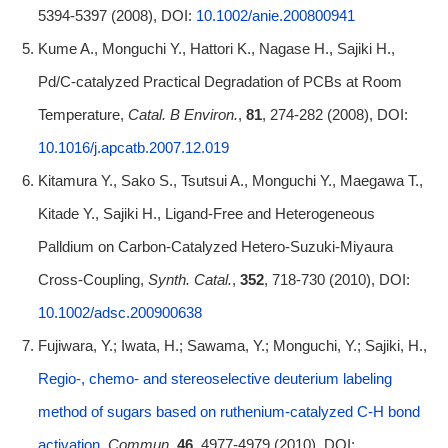
5394-5397 (2008), DOI:
10.1002/anie.200800941
Kume A., Monguchi Y., Hattori K., Nagase H., Sajiki H.,
Pd/C-catalyzed Practical Degradation of PCBs at Room
Temperature,
Catal. B Environ.
,
81
, 274-282 (2008), DOI:
10.1016/j.apcatb.2007.12.019
Kitamura Y., Sako S., Tsutsui A., Monguchi Y., Maegawa T.,
Kitade Y., Sajiki H., Ligand-Free and Heterogeneous
Palldium on Carbon-Catalyzed Hetero-Suzuki-Miyaura
Cross-Coupling,
Synth. Catal.
,
352
, 718-730 (2010), DOI:
10.1002/adsc.200900638
Fujiwara, Y.; Iwata, H.; Sawama, Y.; Monguchi, Y.; Sajiki, H.,
Regio-, chemo- and stereoselective deuterium labeling
method of sugars based on ruthenium-catalyzed C-H bond
activation,
Commun.,
46
, 4977-4979 (2010), DOI: