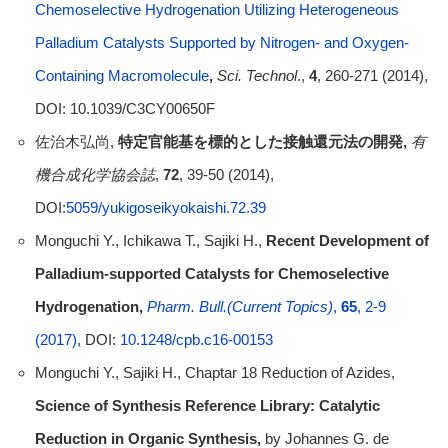
Chemoselective Hydrogenation Utilizing Heterogeneous
Palladium Catalysts Supported by Nitrogen- and Oxygen-
Containing Macromolecule
,
Sci. Technol
.,
4
, 260-271 (2014),
DOI: 10.1039/C3CY00650F
佐治木弘尚,
特定官能基を標的とした接触還元法の開発
,
有
機合成化学協会誌
,
72
, 39-50 (2014),
DOI:
5059/yukigoseikyokaishi.72.39
Monguchi Y., Ichikawa T., Sajiki H.,
Recent Development of
Palladium-supported Catalysts for Chemoselective
Hydrogenation,
Pharm. Bull.
(Current Topics)
,
65
, 2-9
(2017)
, DOI:
10.1248/cpb.c16-00153
Monguchi Y., Sajiki H., Chaptar 18 Reduction of Azides,
Science of Synthesis Reference Library: Catalytic
Reduction in Organic Synthesis,
by Johannes G. de