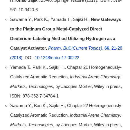
Hironao Sajiki,
29-40, Springer Nature (2017), ISBN : 978-
981-10-3420-6
Sawama Y., Park K., Yamada T., Sajiki H.,
New Gateways
to the Platinum Group Metal-Catalyzed Direct
Deuterium-Labeling Method Utilizing Hydrogen as a
Catalyst Activator,
Pharm. Bull.
(Current Topics)
,
66
, 21-28
(2018)
, DOI:
10.1248/cpb.c17-00222
Yamada T., Park K., Sajiki H., Chaptar 21 Homogeneously-
Catalyzed Aromatic Reduction,
Industrial Arene Chemistry:
Markets, Technologies
, by Jacques Mortier, Wiley in press,
ISBN: 978-352-7-34784-1
Sawama Y., Ban K., Sajiki H., Chaptar 22 Heterogeneously-
Catalyzed Aromatic Reduction,
Industrial Arene Chemistry:
Markets, Technologies
, by Jacques Mortier, Wiley in press,