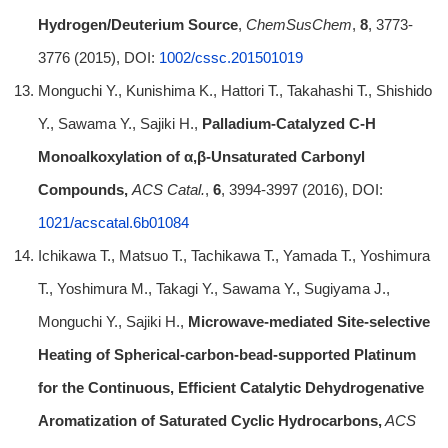
Hydrogen/Deuterium Source
,
ChemSusChem
,
8
, 3773-
3776 (2015), DOI:
1002/cssc.201501019
Monguchi Y., Kunishima K., Hattori T., Takahashi T., Shishido
Y., Sawama Y., Sajiki H.,
Palladium-Catalyzed C-H
Monoalkoxylation of α,β-Unsaturated Carbonyl
Compounds,
ACS Catal.
,
6
, 3994-3997 (2016), DOI:
1021/acscatal.6b01084
Ichikawa T., Matsuo T., Tachikawa T., Yamada T., Yoshimura
T., Yoshimura M., Takagi Y., Sawama Y., Sugiyama J.,
Monguchi Y., Sajiki H.,
Microwave-mediated Site-selective
Heating of Spherical-carbon-bead-supported Platinum
for the Continuous, Efficient Catalytic Dehydrogenative
Aromatization of Saturated Cyclic Hydrocarbons,
ACS