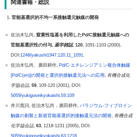
関連書籍・総説
官能基選択的不均一系接触還元触媒の開発
佐治木弘尚,
窒素性塩基を利用した
Pd/C
接触還元触媒への
官能基選択性の付与
,
薬学雑誌
,
120
, 1091-1103 (2000),
DOI:
1248/yakushi1947.120.11_1091
.
佐治木弘尚、廣田耕作,
Pd/C-エチレンジアミン複合体触媒
[Pd/C(en)]の開発と選択的接触還元法への応用
,
有機合成化
学協会誌
,
59
, 109-120 (2001), DOI:
5059/yukigoseikyokaishi.59.109
井川貴詞, 佐治木弘尚，廣田耕作,
パラジウム-フィブロイン
触媒の創製と新規官能基選択的接触還元法の開発
,
有機合成
化学協会誌
,
63
, 1218-1231 (2005), DOI:
5059/yukigoseikyokaishi.63.1218