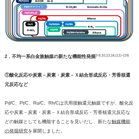
3-8,10,13,16,(11)-(19)
2
．不均一系白金族触媒の新たな機能性発掘
①酸化反応や炭素－炭素・炭素－Ｘ結合形成反応・芳香核還
元反応など
Pd/C、Pt/C、Ru/C、Rh/Cは汎用接触還元触媒ですが、酸化反
応や炭素－炭素・炭素－Ｘ結合形成反応・芳香核還元反応な
どの触媒としても機能することを見いだし、新たな
触媒機能
の発掘
研究
を展開しました。