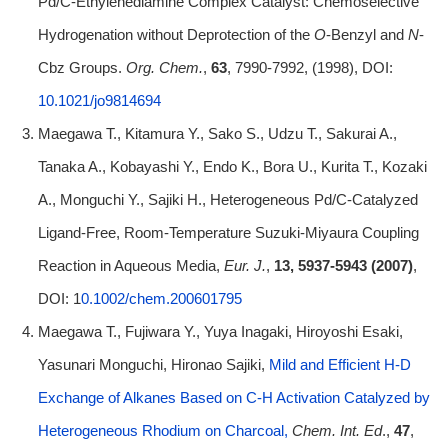
Pd/C-Ethylenediamine Complex Catalyst: Chemoselective
Hydrogenation without Deprotection of the
O
-Benzyl and
N
-
Cbz Groups.
Org. Chem.
,
63
, 7990-7992, (1998), DOI:
10.1021/jo9814694
Maegawa T., Kitamura Y., Sako S., Udzu T., Sakurai A.,
Tanaka A., Kobayashi Y., Endo K., Bora U., Kurita T., Kozaki
A., Monguchi Y., Sajiki H., Heterogeneous Pd/C-Catalyzed
Ligand-Free, Room-Temperature Suzuki-Miyaura Coupling
Reaction in Aqueous Media,
Eur. J.
,
13,
5937-5943 (2007)
,
DOI: 1
0.1002/chem.200601795
Maegawa T., Fujiwara Y., Yuya Inagaki, Hiroyoshi Esaki,
Yasunari Monguchi, Hironao Sajiki,
Mild and Efficient H-D
Exchange of Alkanes Based on C-H Activation Catalyzed by
Heterogeneous Rhodium on Charcoal,
Chem. Int. Ed
.,
47
,