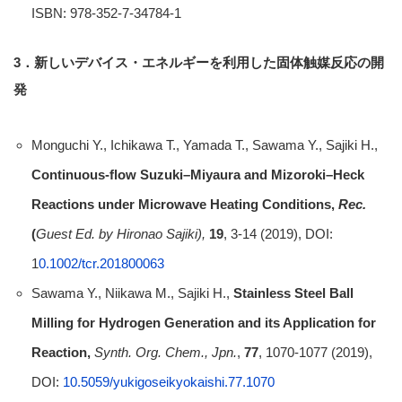
ISBN: 978-352-7-34784-1
3
．新しいデバイス
・エネルギーを利用した固体触媒反応の開
発
Monguchi Y., Ichikawa T., Yamada T., Sawama Y., Sajiki H.,
Continuous-flow Suzuki–Miyaura and Mizoroki–Heck
Reactions under Microwave Heating Conditions,
Rec.
(
Guest Ed. by Hironao Sajiki),
19
, 3-14 (2019), DOI:
1
0.1002/tcr.201800063
Sawama Y., Niikawa M., Sajiki H.,
Stainless Steel Ball
Milling for Hydrogen Generation and its Application for
Reaction,
Synth. Org. Chem., Jpn.
,
77
, 1070-1077 (2019),
DOI:
10.5059/yukigoseikyokaishi.77.1070