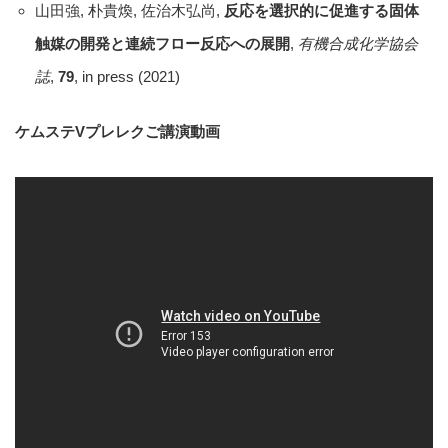
山田強, 朴貴煥, 佐治木弘尚,
反応を選択的に促進する固体
触媒の開発と連続フロー反応への展開
,
有機合成化学協会
誌
,
79
, in press (2021)
ケムステVプレレクご講演動画