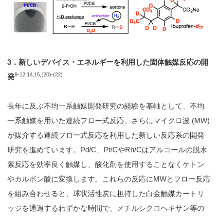
3
．新しいデバイス
・エネルギーを利用した固体触媒反応の開
9-12,14,15,(20)-(22)
発
長年に及ぶ不均一系触媒開発研究の経験を基軸として、不均
一系触媒を用いた連続フロー式反応、さらにマイクロ波 (MW)
が媒介する連続フロー式反応を利用した新しい反応系の開発
研究を進めています。Pd/C、Pt/CやRh/Cはアルコールの脱水
素反応を効率良く触媒し、酸化剤を使用することなくケトン
やカルボン酸に変換します。これらの反応にMWとフロー反応
を組み合わせると、球状活性炭に担持した白金触媒カートリ
ッジを通過するわずかな時間で、メチルシクロヘキサン等の