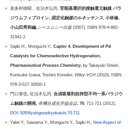
喜多村徳昭，佐治木弘尚,
官能基選択的接触還元触媒
パラ
ジウムフィブロイン
,
固定化触媒のルネッサンス
,
小林修
,
小山田秀和編
,
シーエムシー出版
(2007), ISBN 978-4-882-
31941-2
Sajiki H., Monguchi Y.,
Capter 4. Development of Pd
Catalysts for Chemoselective Hydrogenation
,
Pharmaceutical Process Chemistry
,
by Takayuki Shioiri,
Kunisuke Izawa, Toshiro Konoike,
Wiley-VCH
(2010), ISBN:
978-3-527-32650-1
門口泰也, 佐治木弘尚,
合成吸着剤担持型不均一系パラジウ
ム触媒の開発
,
有機合成化学協会誌
,
70
, 711-721 (2012),
DOI: 5059/yukigoseikyokaishi.70.711
Yabe Y., Sawama Y., Monguchi Y., Sajiki H.,
New Aspect of