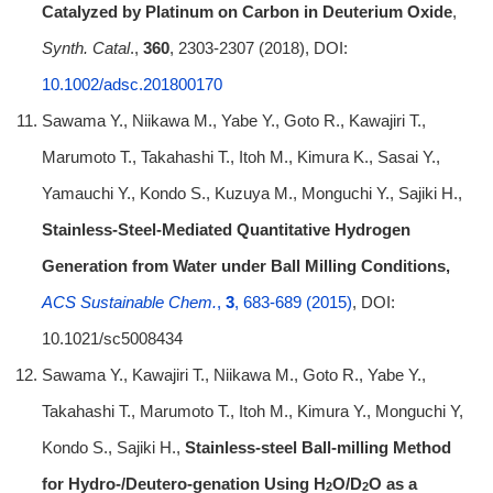
Catalyzed by Platinum on Carbon in Deuterium Oxide
,
Synth. Catal
.,
360
, 2303-2307 (2018), DOI:
10.1002/adsc.201800170
Sawama Y., Niikawa M., Yabe Y., Goto R., Kawajiri T.,
Marumoto T., Takahashi T., Itoh M., Kimura K., Sasai Y.,
Yamauchi Y., Kondo S., Kuzuya M., Monguchi Y., Sajiki H.,
Stainless-Steel-Mediated Quantitative Hydrogen
Generation from Water under Ball Milling Conditions,
ACS Sustainable Chem.
,
3
, 683-689 (2015)
, DOI:
10.1021/sc5008434
Sawama Y., Kawajiri T., Niikawa M., Goto R., Yabe Y.,
Takahashi T., Marumoto T., Itoh M., Kimura Y., Monguchi Y,
Kondo S., Sajiki H.,
Stainless-steel Ball-milling Method
for Hydro-/Deutero-genation Using H
O/D
O as a
2
2