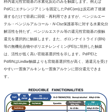
枠内還元性官能基の水素化反応のみを触媒します。例えば
Pd/Cにエチレンジアミンを固定したPd/C(en)は反応終了後濾
過するだけで容易に回収・再利用できますが、ベンジルエー
テル・ベンジルアルコール・
N
-Cbz保護基等に対する水素化分
解活性を持たず、ベンジルエステル等の還元性官能基の接触
還元を選択的に触媒します。また、ボロンナイトライド(BN)
等の無機化合物やポリエチレンイミン(PEI)に坦持した触媒
は、活性が低く高い官能基選択性を示します。Pd/PEIと
Pd/BNはLindlar触媒よりも官能基選択性が高く、過還元を受け
やすい一置換アルキンも一置換アルケンに部分還元できま
す。