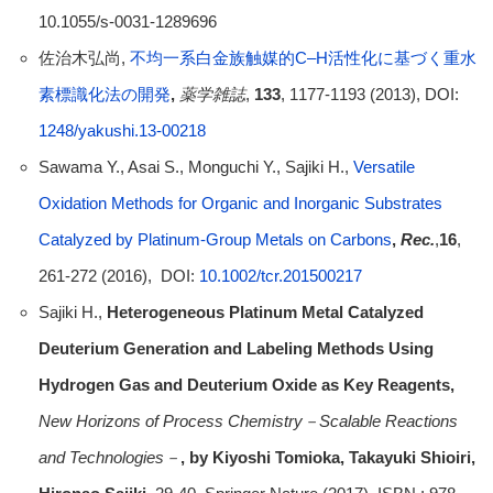
10.1055/s-0031-1289696
佐治木弘尚,
不均一系白金族触媒的C–H活性化に基づく重水
素標識化法の開発
,
薬学雑誌
,
133
, 1177-1193 (2013), DOI:
1248/yakushi.13-00218
Sawama Y., Asai S., Monguchi Y., Sajiki H.,
Versatile
Oxidation Methods for Organic and Inorganic Substrates
Catalyzed by Platinum-Group Metals on Carbons
,
Rec.
,
16
,
261-272 (2016), DOI:
10.1002/tcr.201500217
Sajiki H.,
Heterogeneous Platinum Metal Catalyzed
Deuterium Generation and Labeling Methods Using
Hydrogen Gas and Deuterium Oxide as Key Reagents,
New Horizons of Process Chemistry
－
Scalable Reactions
and Technologies
－
,
by Kiyoshi Tomioka, Takayuki Shioiri,