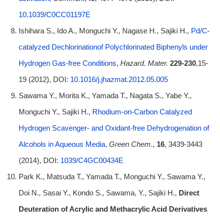
10.1039/C0CC01197E
Ishihara S., Ido A., Monguchi Y., Nagase H., Sajiki H.,
Pd/C-
catalyzed Dechlorinationof Polychlorinated Biphenyls under
Hydrogen Gas-free Conditions
,
Hazard. Mater.
229-230
,15-
19 (2012), DOI:
10.1016/j.jhazmat.2012.05.005
Sawama Y., Morita K., Yamada T., Nagata S., Yabe Y.,
Monguchi Y., Sajiki H.,
Rhodium-on-Carbon Catalyzed
Hydrogen Scavenger- and Oxidant-free Dehydrogenation of
Alcohols in Aqueous Media,
Green Chem
.,
16
, 3439-3443
(2014), DOI:
1039/C4GC00434E
Park K., Matsuda T., Yamada T., Monguchi Y., Sawama Y.,
Doi N., Sasai Y., Kondo S., Sawama, Y., Sajiki H.,
Direct
Deuteration of Acrylic and Methacrylic Acid Derivatives