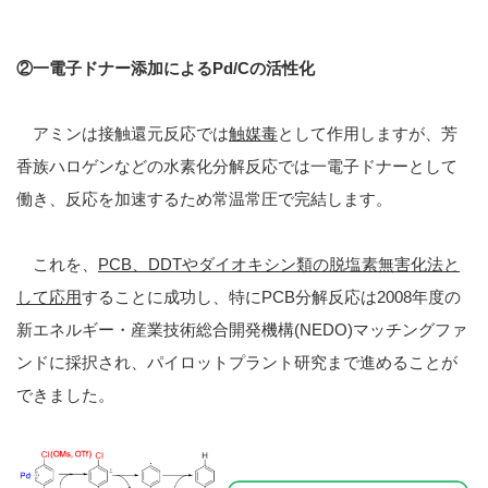
②
一電子ドナー添加による
Pd/C
の活性化
アミンは接触還元反応では
触媒毒
として作用しますが、芳
香族ハロゲンなどの水素化分解反応では一電子ドナーとして
働き、反応を加速するため常温常圧で完結します。
これを、
PCB
、
DDT
やダイオキシン類の脱塩素無害化法と
して応用
することに成功し、特にPCB分解反応は2008年度の
新エネルギー・産業技術総合開発機構(NEDO)マッチングファ
ンドに採択され、パイロットプラント研究まで進めることが
できました。