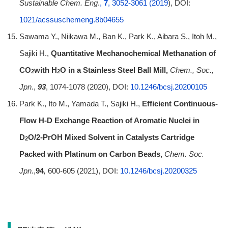
Sustainable Chem. Eng
.
,
7
, 3052-3061 (2019
), DOI:
1021/acssuschemeng.8b04655
Sawama Y., Niikawa M., Ban K., Park K., Aibara S., Itoh M.,
Sajiki H.,
Quantitative Mechanochemical Methanation of
CO
with H
O in a Stainless Steel Ball Mill,
Chem., Soc.,
2
2
Jpn.
,
93
, 1074-1078 (2020), DOI:
10.1246/bcsj.20200105
Park K., Ito M., Yamada T., Sajiki H.,
Efficient Continuous-
Flow H-D Exchange Reaction of Aromatic Nuclei in
D
O/2-PrOH Mixed Solvent in Catalysts Cartridge
2
Packed with Platinum on Carbon Beads,
Chem. Soc.
Jpn.
,
94
,
600-605 (2021), DOI:
10.1246/bcsj.20200325