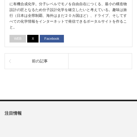
に有機合成化学。分子レベルでモノを自由自在につくる、最小の構造物
設計の匠となるため分子設計化学を確立したいと考えている。趣味は旅
行（日本は全県制覇、海外はまだ２０カ国ほど）、ドライブ、そしてす
べての化学情報をインターネットで発信できるポータルサイトを作るこ
と。
WEB
X
Facebook
前の記事
注目情報