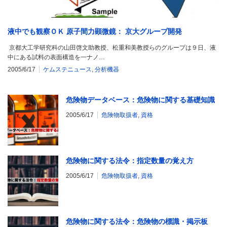
液中でも観察ＯＫ 原子間力顕微鏡： 京大グループ開発
京都大工学研究科の山田啓文助教授、松重和美教授らのグループは９日、液
中にある試料の表面構造を一ナノ…
2005/6/17
ケムステニュース
,
分析機器
危険物データベース：危険物に関する基礎知識
2005/6/17
危険物取扱者
,
資格
危険物に関する法令：指定数量の覚え方
2005/6/17
危険物取扱者
,
資格
危険物に関する法令：危険物の標識・掲示板