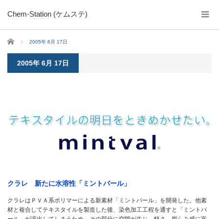
Chem-Station (ケムステ)
ホーム
2005年 6月 17日
2005年 6月 17日
クラレ 新たに水溶性「ミントバール」
クラレはＰＶＡ系ポリマーによる新素材「ミントバール」を開発した。他素
材と複合してテキスタイルを製造した後、染色加工工程を通すと「ミントバ
ール」が溶出してしまうため、その部分に空隙が生じ、軽さ、膨らみ感に富