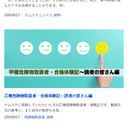
んだＴＸを企画することができる。30…
2005/6/17
ケムステニュース
,
材料
乙種危険物取扱者・合格体験記～読者の皆さん編
ケムステに投稿していただいた方の乙種危険物取扱者・体験記です。勉強方
法の参考に、また自分の気持ちを高…
2005/6/17
危険物取扱者
,
資格