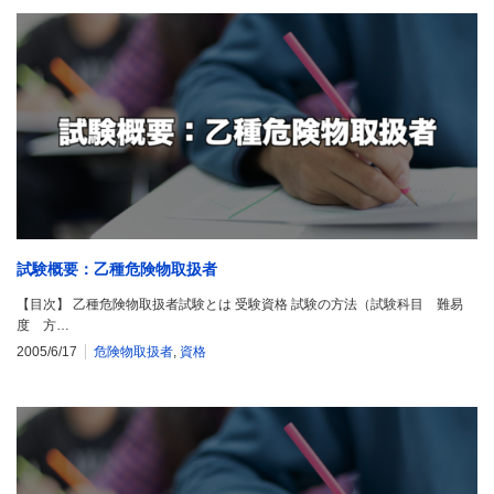
試験概要：乙種危険物取扱者
【目次】 乙種危険物取扱者試験とは 受験資格 試験の方法（試験科目 難易
度 方…
2005/6/17
危険物取扱者
,
資格