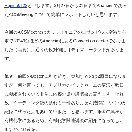
Hajime0123
と申します。3月27日から31日までAnaheimであっ
たACSMeetingについて簡単にレポートしたいと思います。
今回のACSMeetingはカリフォルニアのロサンゼルス空港から
車で30?40分ほどのAnaheimにあるConvention centerでありま
した（写真）。通りの反対側にはディズニーランドがありま
す。
筆者、前回のBostonに引き続き、参加するのは2回目になりま
すが、何と言っても、アメリカのビックネームの講演が数日
に凝縮されていて非常に内容の濃い講演会と言えます。それ
故、ミーティング後の疲れも半端ありません(苦笑)。いくつか
記憶に残った点をあげていきたいと思います。筆者の興味が
有機化学にあるため、有機化学関連講演の紹介になってしい
ますがご容赦を。