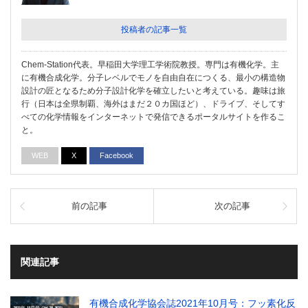
投稿者の記事一覧
Chem-Station代表。早稲田大学理工学術院教授。専門は有機化学。主
に有機合成化学。分子レベルでモノを自由自在につくる、最小の構造物
設計の匠となるため分子設計化学を確立したいと考えている。趣味は旅
行（日本は全県制覇、海外はまだ２０カ国ほど）、ドライブ、そしてす
べての化学情報をインターネットで発信できるポータルサイトを作るこ
と。
WEB
X
Facebook
前の記事
次の記事
関連記事
有機合成化学協会誌2021年10月号：フッ素化反