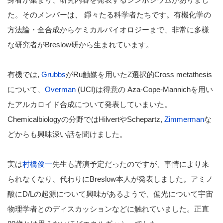
た。そのメンバーは、 錚々たる科学者たちです。有機化学の
方法論・全合成からケミカルバイオロジーまで、非常に多様
な研究者がBreslow研から生まれています。
有機では,
Grubbs
がRu触媒を用いたZ選択的Cross metathesis
について、
Overman
(UCI)は得意の Aza-Cope-Mannichを用い
たアルカロイド合成について発表していまいた。
Chemicalbiologyの分野ではHilvertやSchepartz,
Zimmerman
な
どからも興味深い話を聞けました。
実は
村橋俊一
先生も講演予定だったのですが、事情により来
られなくなり、代わりにBreslow本人が発表しました。アミノ
酸にD/Lの起源について興味があるようで、偏光について宇宙
物理学者とのディスカッションなどに触れていました。正直