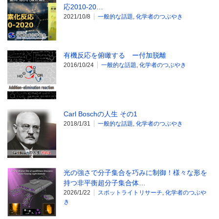
応2010-20…
2021/10/8
一般的な話題
,
化学者のつぶやき
有機反応を俯瞰する ー付加脱離
2016/10/24
一般的な話題
,
化学者のつぶやき
Carl Boschの人生 その1
2018/1/31
一般的な話題
,
化学者のつぶやき
光の強さで分子集合を巧みに制御！様々な形を
持つ非平衡超分子集合体…
2026/1/22
スポットライトリサーチ
,
化学者のつぶや
き