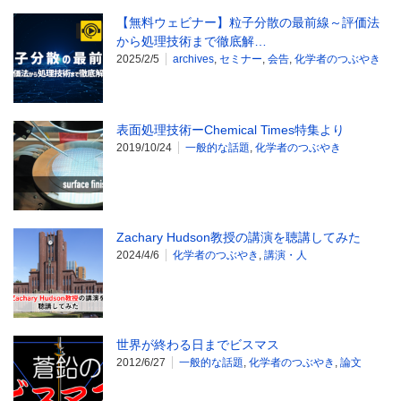
【無料ウェビナー】粒子分散の最前線～評価法
から処理技術まで徹底解…
2025/2/5
archives
,
セミナー
,
会告
,
化学者のつぶやき
表面処理技術ーChemical Times特集より
2019/10/24
一般的な話題
,
化学者のつぶやき
Zachary Hudson教授の講演を聴講してみた
2024/4/6
化学者のつぶやき
,
講演・人
世界が終わる日までビスマス
2012/6/27
一般的な話題
,
化学者のつぶやき
,
論文