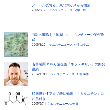
ノーベル受賞者、東北大が米から招請
2005/2/17
ケムステニュース
,
化学一般
特許の関係を「地図」に ベンチャー企業が作
成
2005/3/20
ケムステニュース
,
化学コラム
杏林製薬 耳鳴り治療薬「ネラメキサン」の開発
継続
2014/11/11
ケムステニュース
,
医薬
,
製薬
脂肪燃やすアミノ酸に効果 「カルニチン」に
お墨付き
2005/5/7
ケムステニュース
,
物質