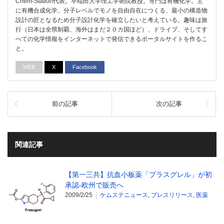
Chem-Station代表。早稲田大学理工学術院教授。専門は有機化学。主
に有機合成化学。分子レベルでモノを自由自在につくる、最小の構造物
設計の匠となるため分子設計化学を確立したいと考えている。趣味は旅
行（日本は全県制覇、海外はまだ２０カ国ほど）、ドライブ、そしてす
べての化学情報をインターネットで発信できるポータルサイトを作るこ
と。
WEB
X
Facebook
前の記事
次の記事
関連記事
【第一三共】抗血小板薬「プラスグレル」が初
承認‐欧州で販売へ
2009/2/25
ケムステニュース
,
プレスリリース
,
医薬