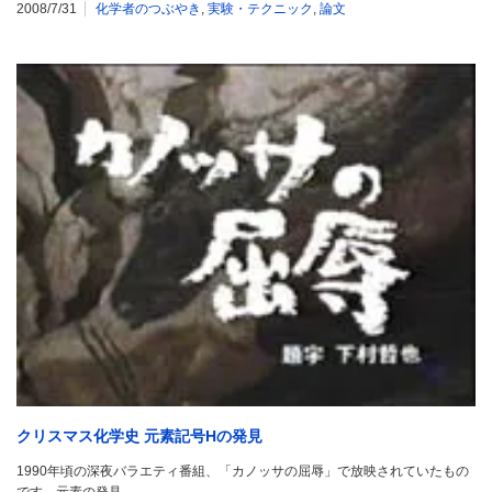
2008/7/31
化学者のつぶやき
,
実験・テクニック
,
論文
クリスマス化学史 元素記号Hの発見
1990年頃の深夜バラエティ番組、「カノッサの屈辱」で放映されていたもの