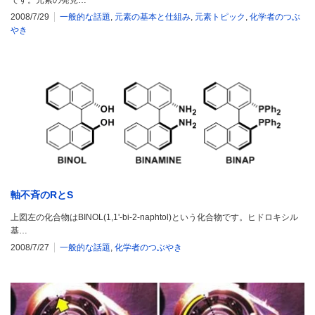
です。元素の発見…
2008/7/29
一般的な話題
,
元素の基本と仕組み
,
元素トピック
,
化学者のつぶ
やき
軸不斉のRとS
上図左の化合物はBINOL(1,1'-bi-2-naphtol)という化合物です。ヒドロキシル
基…
2008/7/27
一般的な話題
,
化学者のつぶやき