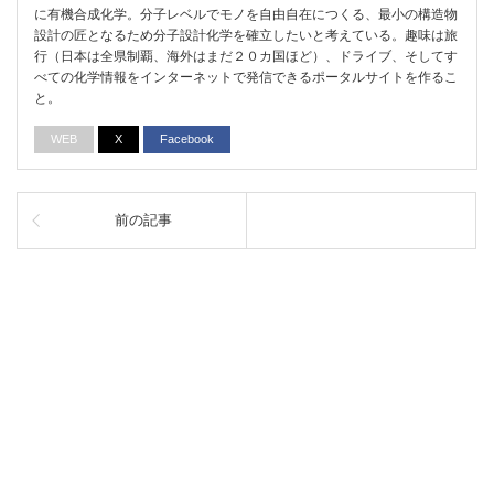
に有機合成化学。分子レベルでモノを自由自在につくる、最小の構造物
設計の匠となるため分子設計化学を確立したいと考えている。趣味は旅
行（日本は全県制覇、海外はまだ２０カ国ほど）、ドライブ、そしてす
べての化学情報をインターネットで発信できるポータルサイトを作るこ
と。
WEB
X
Facebook
前の記事