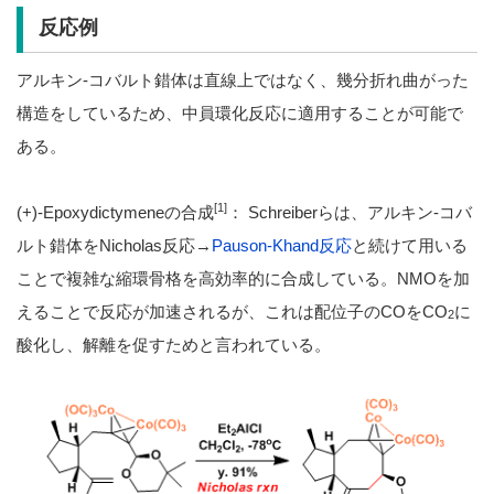
反応例
アルキン-コバルト錯体は直線上ではなく、幾分折れ曲がった
構造をしているため、中員環化反応に適用することが可能で
ある。
[1]
(+)-Epoxydictymeneの合成
： Schreiberらは、アルキン-コバ
ルト錯体をNicholas反応→
Pauson-Khand反応
と続けて用いる
ことで複雑な縮環骨格を高効率的に合成している。NMOを加
えることで反応が加速されるが、これは配位子のCOをCO
に
2
酸化し、解離を促すためと言われている。