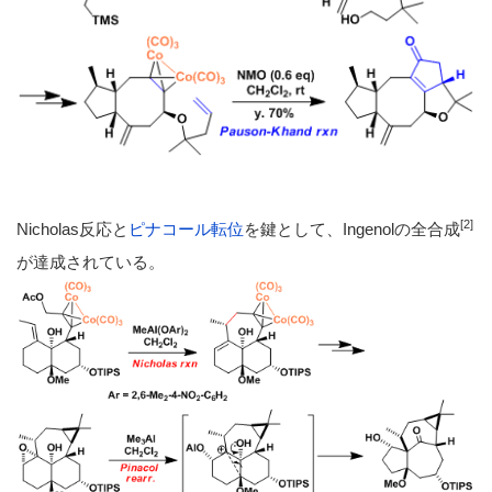
[2]
Nicholas反応と
ピナコール転位
を鍵として、Ingenolの全合成
が達成されている。