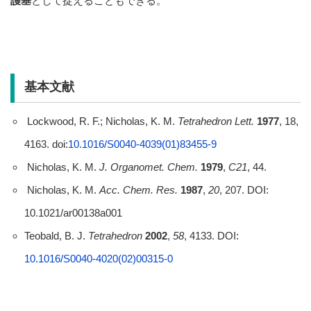
護基
として捉えることもできる。
基本文献
Lockwood, R. F.; Nicholas, K. M.
Tetrahedron Lett.
1977
, 18,
4163. doi:
10.1016/S0040-4039(01)83455-9
Nicholas, K. M.
J. Organomet. Chem.
1979
,
C21
, 44.
Nicholas, K. M.
Acc. Chem. Res.
1987
,
20
, 207. DOI:
10.1021/ar00138a001
Teobald, B. J.
Tetrahedron
2002
,
58
, 4133. DOI:
10.1016/S0040-4020(02)00315-0