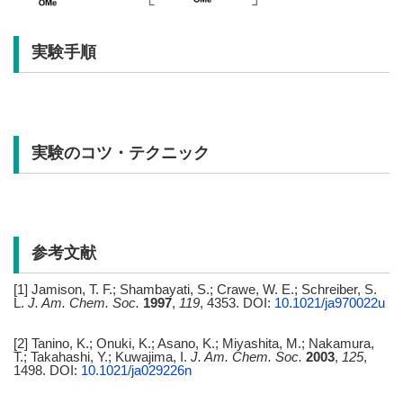
実験手順
実験のコツ・テクニック
参考文献
[1] Jamison, T. F.; Shambayati, S.; Crawe, W. E.; Schreiber, S.
L.
J. Am. Chem. Soc.
1997
,
119
, 4353. DOI:
10.1021/ja970022u
[2] Tanino, K.; Onuki, K.; Asano, K.; Miyashita, M.; Nakamura,
T.; Takahashi, Y.; Kuwajima, I.
J. Am. Chem. Soc.
2003
,
125
,
1498. DOI:
10.1021/ja029226n