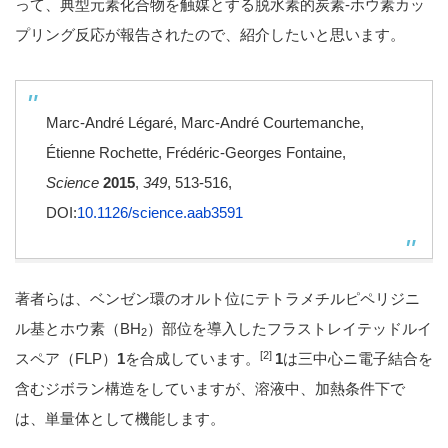
って、典型元素化合物を触媒とする脱水素的炭素-ホウ素カッ
プリング反応が報告されたので、紹介したいと思います。
Marc-André Légaré, Marc-André Courtemanche,
Étienne Rochette, Frédéric-Georges Fontaine,
Science
2015
,
349
, 513-516,
DOI:
10.1126/science.aab3591
著者らは、ベンゼン環のオルト位にテトラメチルピペリジニ
ル基とホウ素（BH
）部位を導入したフラストレイテッドルイ
2
[2]
スペア（FLP）
1
を合成しています。
1
は三中心ニ電子結合を
含むジボラン構造をしていますが、溶液中、加熱条件下で
は、単量体として機能します。