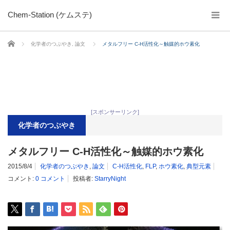
Chem-Station (ケムステ)
ホーム
化学者のつぶやき
,
論文
メタルフリー C-H活性化～触媒的ホウ素化
[スポンサーリンク]
化学者のつぶやき
メタルフリー C-H活性化～触媒的ホウ素化
2015/8/4
化学者のつぶやき
,
論文
C-H活性化
,
FLP
,
ホウ素化
,
典型元素
コメント:
0 コメント
投稿者:
StarryNight