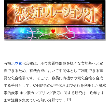
有機
ホウ素
化合物は、ホウ素置換部位を様々な官能基へと変
換できるため、有機合成において中間体として利用できる重
要な化合物群です。そこで、容易に有機ホウ素化合物を合成
する手段として、C-H結合の活性化およびそれを利用した脱水
素的炭素-ホウ素カップリング反応に関する研究は、近年ます
[1]
ます注目を集めている熱い分野です 。