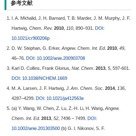
参考文献
I. A. Mkhalid, J. H. Barnard, T. B. Marder, J. M. Murphy, J. F.
Hartwig,
Chem. Rev.
2010
,
110
, 890–931.
DOI:
10.1021/cr900206p
D. W. Stephan, G. Erker,
Angew. Chem. Int. Ed
.
2010
,
49
,
46–76.
DOI: 10.1002/anie.200903708
Karl D. Collins, Frank Glorius,
Nat. Chem
.
2013
,
5
, 597-601.
DOI: 10.1038/NCHEM.1669
M. A. Larsen, J. F. Hartwig,
J. Am. Chem. Soc
.
2014
,
136
,
4287–4299.
DOI: 10.1021/ja412563e
(a) Y. Wang, W. Chen, Z. Lu, Z.-H. Li, H. Wang,
Angew.
Chem. Int. Ed.
2013
,
52
, 7496 – 7499.
DOI:
10.1002/anie.201303500
(b) G. I. Nikonov, S. F.