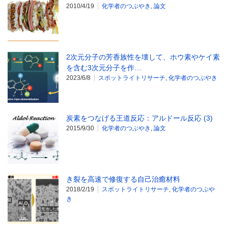
2010/4/19
化学者のつぶやき
,
論文
2次元分子の芳香族性を壊して、ホウ素やケイ素
を含む3次元分子を作…
2023/6/8
スポットライトリサーチ
,
化学者のつぶやき
炭素をつなげる王道反応：アルドール反応 (3)
2015/9/30
化学者のつぶやき
,
論文
き裂を高速で修復する自己治癒材料
2018/2/19
スポットライトリサーチ
,
化学者のつぶや
き