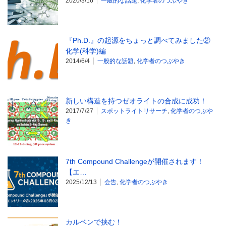
2020/3/16
一般的な話題
,
化学者のつぶやき
『Ph.D.』の起源をちょっと調べてみました②
化学(科学)編
2014/6/4
一般的な話題
,
化学者のつぶやき
新しい構造を持つゼオライトの合成に成功！
2017/7/27
スポットライトリサーチ
,
化学者のつぶや
き
7th Compound Challengeが開催されます！
【エ…
2025/12/13
会告
,
化学者のつぶやき
カルベンで挟む！