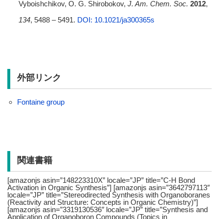
Vyboishchikov, O. G. Shirobokov,
J. Am. Chem. Soc.
2012
,
134
, 5488 – 5491.
DOI: 10.1021/ja300365s
外部リンク
Fontaine group
関連書籍
[amazonjs asin=”148223310X” locale=”JP” title=”C-H Bond
Activation in Organic Synthesis”] [amazonjs asin=”3642797113″
locale=”JP” title=”Stereodirected Synthesis with Organoboranes
(Reactivity and Structure: Concepts in Organic Chemistry)”]
[amazonjs asin=”3319130536″ locale=”JP” title=”Synthesis and
Application of Organoboron Compounds (Topics in