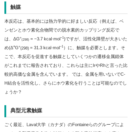
触媒
本反応は、基本的には熱力学的に好ましい反応（例えば、ベ
ンゼンとホウ素化合物間での脱水素的カップリング反応で
−1
は、ΔG°
= −3.7 kcal·mol
)ですが、活性化障壁が大きいた
(298)
⧧
−1
め(Δ
G°
= 31.3 kcal·mol
）に、触媒を必要とします。そ
(298)
こで、本反応を促進する触媒としていくつかの遷移金属錯体
がこれまでに報告されており、これらは主にIrやRhと言った比
較的高価な金属を含んでいます。 では、金属を用いないでC-
H結合を活性化し、さらにホウ素化を行うことは可能なのでし
ょうか？
典型元素触媒
ごく最近、Laval大学（カナダ）のFontaineらのグループによ