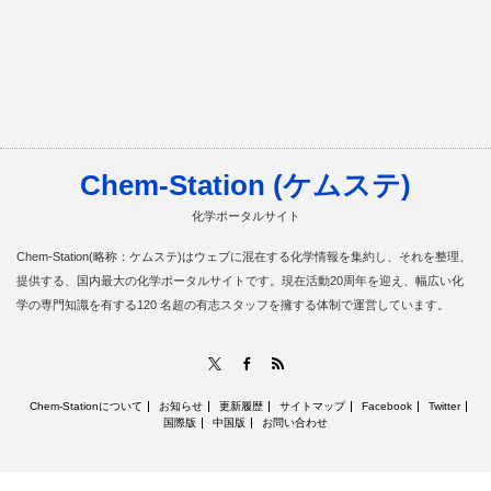
Chem-Station (ケムステ)
化学ポータルサイト
Chem-Station(略称：ケムステ)はウェブに混在する化学情報を集約し、それを整理、
提供する、国内最大の化学ポータルサイトです。現在活動20周年を迎え、幅広い化
学の専門知識を有する120 名超の有志スタッフを擁する体制で運営しています。
RSS
X
Facebook
Chem-Stationについて
お知らせ
更新履歴
サイトマップ
Facebook
Twitter
国際版
中国版
お問い合わせ