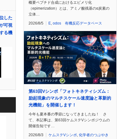
概要ペプチド合成におけるエピメリ化
（epimerization）とは、アミノ酸残基のα炭素の
立体…
位した
2026/8/5
E
,
odos 有機反応データベース
が可視
する機
第63回Vシンポ「フォトキネティシズム：
励起現象のマルチスケール速度論と革新的
光機能」を開催します！
今年も夏本番の季節になってきましたね！ さ
て、本記事は、第63回ケムステVシンポジウムの
開催告知です…
2026/8/3
ケムステVシンポ
,
化学者のつぶやき