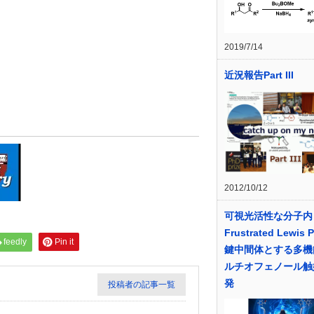
2019/7/14
近況報告Part III
2012/10/12
可視光活性な分子内
Frustrated Lewis 
feedly
Pin it
鍵中間体とする多機
ルチオフェノール触
発
投稿者の記事一覧