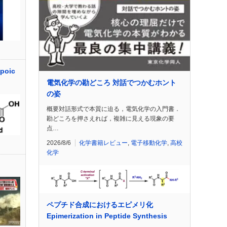
poic
電気化学の勘どころ 対話でつかむホント
の姿
概要対話形式で本質に迫る，電気化学の入門書．
勘どころを押さえれば，複雑に見える現象の要
点…
2026/8/6
化学書籍レビュー
,
電子移動化学
,
高校
化学
ペプチド合成におけるエピメリ化
Epimerization in Peptide Synthesis