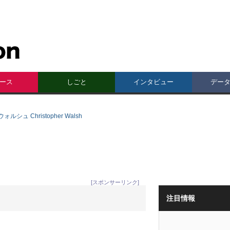
ース
しごと
インタビュー
デー
シュ Christopher Walsh
[スポンサーリンク]
注目情報