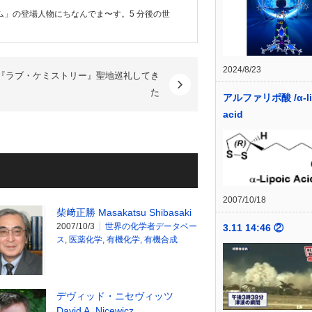
」の登場人物にちなんでま〜す。5 分後の世
2024/8/23
『ラブ・ケミストリー』聖地巡礼してき
た
アルファリポ酸 /α-li
acid
2007/10/18
柴﨑正勝 Masakatsu Shibasaki
2007/10/3
世界の化学者データベー
3.11 14:46 ②
ス
,
医薬化学
,
有機化学
,
有機合成
デヴィッド・ニセヴィッツ
David A. Nicewicz