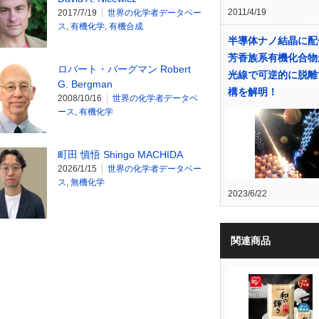
2011/4/19
2017/7/19
世界の化学者データベー
ス
,
有機化学
,
有機合成
半導体ナノ結晶に配
芳香族系有機化合物
ロバート・バーグマン Robert
光線で可逆的に脱離
G. Bergman
構を解明！
2008/10/16
世界の化学者データベ
ース
,
有機化学
町田 慎悟 Shingo MACHIDA
2026/1/15
世界の化学者データベー
ス
,
無機化学
2023/6/22
関連商品