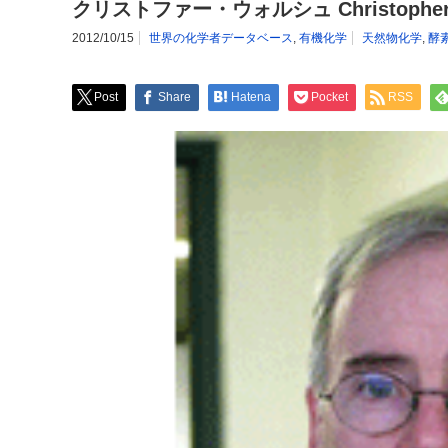
クリストファー・ウォルシュ Christopher 
2012/10/15
世界の化学者データベース
,
有機化学
天然物化学
,
酵
Post
Share
Hatena
Pocket
RSS