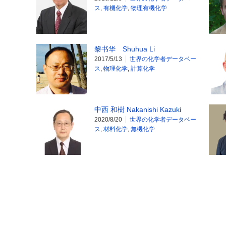
ス
,
有機化学
,
物理有機化学
黎书华 Shuhua Li
2017/5/13
世界の化学者データベー
ス
,
物理化学
,
計算化学
中西 和樹 Nakanishi Kazuki
2020/8/20
世界の化学者データベー
ス
,
材料化学
,
無機化学