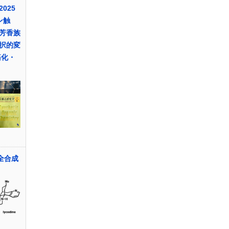
025
ン触
芳香族
択的変
基化・
全合成