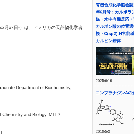
有機合成化学協会誌2
年6月号：カルボラ
媒・水中有機反応・
カルボン酸の位置選
944年xx月xx日-）は、アメリカの天然物化学者
換・C(sp2)-H官能
カルビン錯体
2025/6/19
duate Department of Biochemistry,
コンプラナジンAの
 Chemistry and Biology, MIT ?
2010/5/3
IT