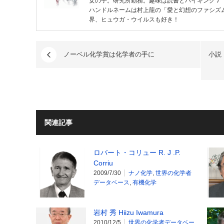
女の子。研究所勤務。趣味は読書とハイキング ♪
ハンドルネームは村上龍の「愛と幻想のファシズム
界、ヒュウガ・ウイルスも好き！
ノーベル化学賞は化学者の手に
小説
関連記事
ロバート・コリュー R. J .P.
Corriu
2009/7/30
ナノ化学
,
世界の化学者
データベース
,
有機化学
岩村 秀 Hiizu Iwamura
2010/12/5
世界の化学者データベー