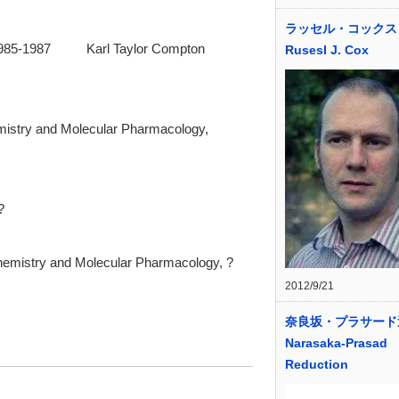
ラッセル・コックス
1985-1987 Karl Taylor Compton
Rusesl J. Cox
stry and Molecular Pharmacology,
?
hemistry and Molecular Pharmacology, ?
2012/9/21
奈良坂・プラサード
Narasaka-Prasad
Reduction