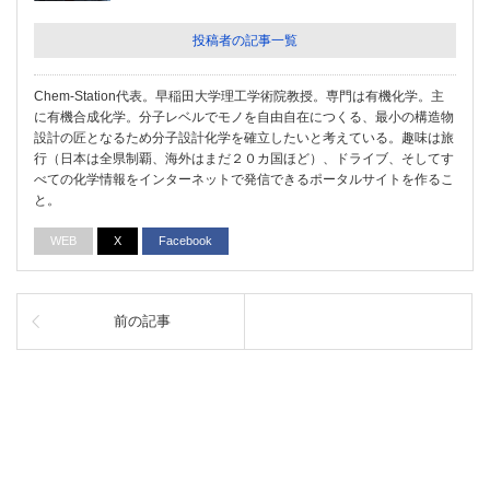
投稿者の記事一覧
Chem-Station代表。早稲田大学理工学術院教授。専門は有機化学。主
に有機合成化学。分子レベルでモノを自由自在につくる、最小の構造物
設計の匠となるため分子設計化学を確立したいと考えている。趣味は旅
行（日本は全県制覇、海外はまだ２０カ国ほど）、ドライブ、そしてす
べての化学情報をインターネットで発信できるポータルサイトを作るこ
と。
WEB
X
Facebook
前の記事