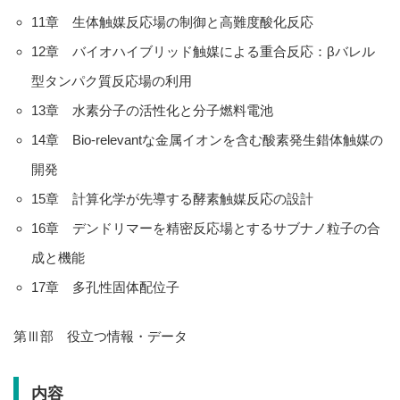
11章 生体触媒反応場の制御と高難度酸化反応
12章 バイオハイブリッド触媒による重合反応：βバレル
型タンパク質反応場の利用
13章 水素分子の活性化と分子燃料電池
14章 Bio-relevantな金属イオンを含む酸素発生錯体触媒の
開発
15章 計算化学が先導する酵素触媒反応の設計
16章 デンドリマーを精密反応場とするサブナノ粒子の合
成と機能
17章 多孔性固体配位子
第Ⅲ部 役立つ情報・データ
内容