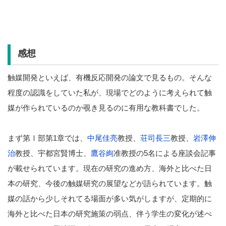
感想
触媒開発といえば、有機反応開発の論文で見るもの。そんな
程度の認識をしていた私が、現場でどのように考えられて触
媒が作られているのか覗き見るのに有用な教科書でした。
まず第Ⅰ部第1章では、
中尾佳亮
教授、
荘司長三
教授、
岩澤伸
治
教授、宇都宮賢博士、
鷹谷絢
准教授の5名による座談会記事
が載せられています。現在の研究の進め方、海外と比べた日
本の研究、今後の触媒研究の展望などが語られています。触
媒の話から少しそれてる場面が多い気がしますが、定期的に
海外と比べた日本の研究施策の弱点、伴う学生の変化が述べ