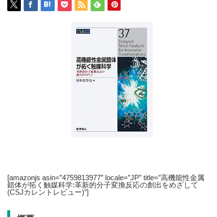
[amazonjs asin=”4759813977″ locale=”JP” title=”高機能性金属
錯体が拓く触媒科学:革新的分子変換反応の創出をめざして
(CSJカレントレビュー)”]