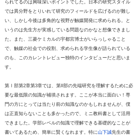
られてるのは興味深いポイントでした。日本の研究スタイル
では異分野をとりいれて研究のフィールドを広げるのが難し
い、しかし今後は多角的な視野が触媒開発に求められる。と
いうのは先生方が実感している問題なのかなと想像できまし
た。また、三菱ケミカルの宇都宮博士がいらっしゃること
で、触媒の社会での役割、求められる学生像が語られている
のも、このカレントレビュー独特のインタビューだと思いま
す。
第Ⅰ部第2章第3章では、第II部の先端研究を理解するために必
要な最低限の知識が補填されます。ここが本当に面白い！専
門の方にとっては当たり前の知識なのかもしれませんが、僕
は正直知らないことも多かったので、ミニ教科書として活用
できました。学部レベルの知識で理解できる基礎的なことが
書いてあるため、簡単に賢くなれます。特に
山下誠
先生の書