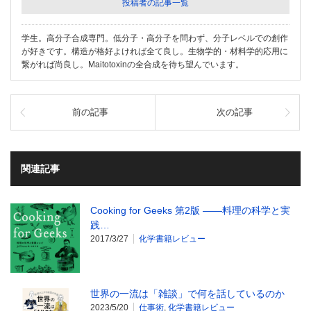
投稿者の記事一覧
学生。高分子合成専門。低分子・高分子を問わず、分子レベルでの創作
が好きです。構造が格好よければ全て良し。生物学的・材料学的応用に
繋がれば尚良し。Maitotoxinの全合成を待ち望んでいます。
前の記事
次の記事
関連記事
Cooking for Geeks 第2版 ――料理の科学と実
践…
2017/3/27
化学書籍レビュー
世界の一流は「雑談」で何を話しているのか
2023/5/20
仕事術
,
化学書籍レビュー