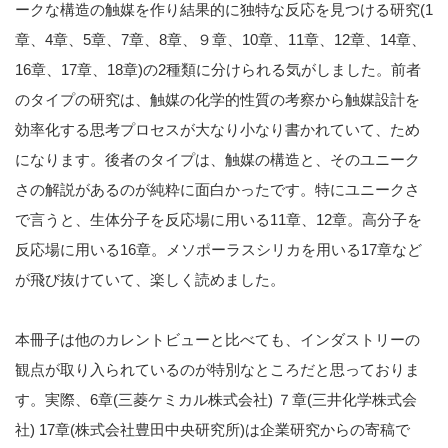
ークな構造の触媒を作り結果的に独特な反応を見つける研究(1
章、4章、5章、7章、8章、９章、10章、11章、12章、14章、
16章、17章、18章)の2種類に分けられる気がしました。前者
のタイプの研究は、触媒の化学的性質の考察から触媒設計を
効率化する思考プロセスが大なり小なり書かれていて、ため
になります。後者のタイプは、触媒の構造と、そのユニーク
さの解説があるのが純粋に面白かったです。特にユニークさ
で言うと、生体分子を反応場に用いる11章、12章。高分子を
反応場に用いる16章。メソポーラスシリカを用いる17章など
が飛び抜けていて、楽しく読めました。
本冊子は他のカレントビューと比べても、インダストリーの
観点が取り入られているのが特別なところだと思っておりま
す。実際、6章(三菱ケミカル株式会社) ７章(三井化学株式会
社) 17章(株式会社豊田中央研究所)は企業研究からの寄稿で