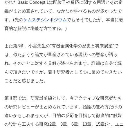
かれたBasic Concept 1は配位子や反応に関する用語とその定
義がまとめ直されていて、なかなか学べるものが多かったで
す。(先の
ケムステシンポジウム
でもそうでしたが、本当に教
育的な解説に堪能な方ですね。)
また第3章、小宮先生の”有機金属化学の歴史と将来展望”で
は、似たような論文が量産されている現状への懸念が語ら
れ、そのことに対する見解が述べられます。詳細は自身で読
んで頂きたいですが、若手研究者として心に留めておきたい
ことだと感じました。
第Ⅱ部では、研究最前線として、今アクティブな研究者たち
の研究レビューがまとめられています。議論の進め方だけの
違いかもしれませんが、目的の反応を目指して徹底的に触媒
の設計を工夫する研究(2章、3章、6章、13章、15章)と、ユニ