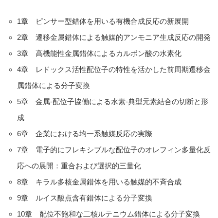
1章 ピンサー型錯体を用いる有機合成反応の新展開
2章 遷移金属錯体による触媒的アンモニア生成反応の開発
3章 高機能性金属錯体によるカルボン酸の水素化
4章 レドックス活性配位子の特性を活かした前周期遷移金
属錯体による分子変換
5章 金属-配位子協働による水素-典型元素結合の切断と形
成
6章 企業における均一系触媒反応の実際
7章 電子的にフレキシブルな配位子のオレフィン多量化反
応への展開：重合および選択的三量化
8章 キラル多核金属錯体を用いる触媒的不斉合成
9章 ルイス酸点含有錯体による分子変換
10章 配位不飽和な二核ルテニウム錯体による分子変換