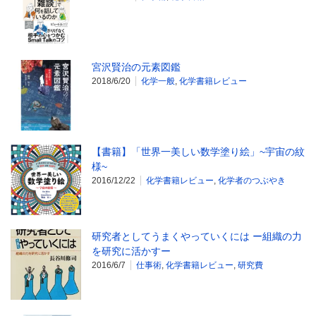
宮沢賢治の元素図鑑
2018/6/20
化学一般
,
化学書籍レビュー
【書籍】「世界一美しい数学塗り絵」~宇宙の紋
様~
2016/12/22
化学書籍レビュー
,
化学者のつぶやき
研究者としてうまくやっていくには ー組織の力
を研究に活かすー
2016/6/7
仕事術
,
化学書籍レビュー
,
研究費