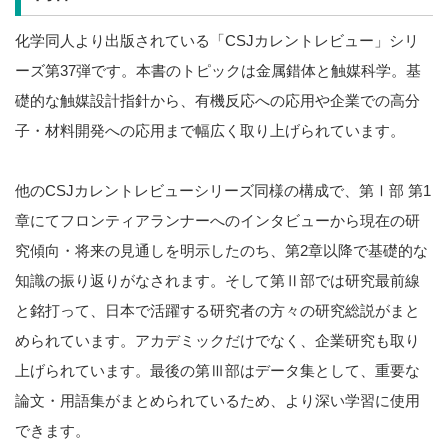
化学同人より出版されている「CSJカレントレビュー」シリ
ーズ第37弾です。本書のトピックは金属錯体と触媒科学。基
礎的な触媒設計指針から、有機反応への応用や企業での高分
子・材料開発への応用まで幅広く取り上げられています。
他のCSJカレントレビューシリーズ同様の構成で、第Ⅰ部 第1
章にてフロンティアランナーへのインタビューから現在の研
究傾向・将来の見通しを明示したのち、第2章以降で基礎的な
知識の振り返りがなされます。そして第Ⅱ部では研究最前線
と銘打って、日本で活躍する研究者の方々の研究総説がまと
められています。アカデミックだけでなく、企業研究も取り
上げられています。最後の第Ⅲ部はデータ集として、重要な
論文・用語集がまとめられているため、より深い学習に使用
できます。