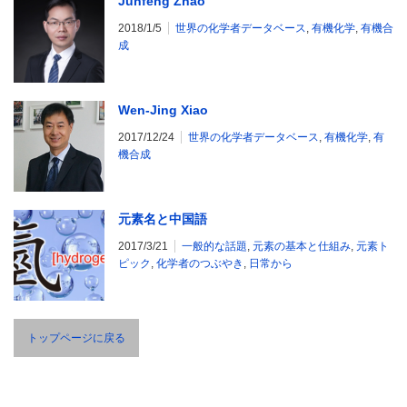
Junfeng Zhao
2018/1/5
世界の化学者データベース
,
有機化学
,
有機合
成
Wen-Jing Xiao
2017/12/24
世界の化学者データベース
,
有機化学
,
有
機合成
元素名と中国語
2017/3/21
一般的な話題
,
元素の基本と仕組み
,
元素ト
ピック
,
化学者のつぶやき
,
日常から
トップページに戻る