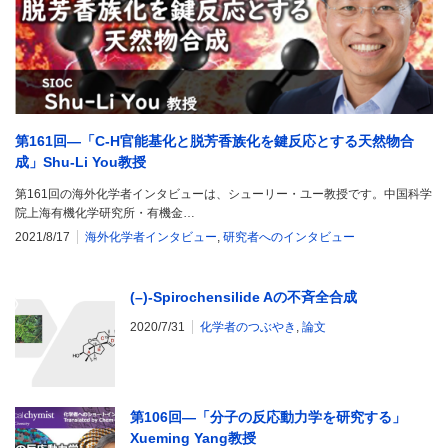
第161回―「C-H官能基化と脱芳香族化を鍵反応とする天然物合
成」Shu-Li You教授
第161回の海外化学者インタビューは、シューリー・ユー教授です。中国科学
院上海有機化学研究所・有機金…
2021/8/17
海外化学者インタビュー
,
研究者へのインタビュー
(–)-Spirochensilide Aの不斉全合成
2020/7/31
化学者のつぶやき
,
論文
第106回―「分子の反応動力学を研究する」
Xueming Yang教授