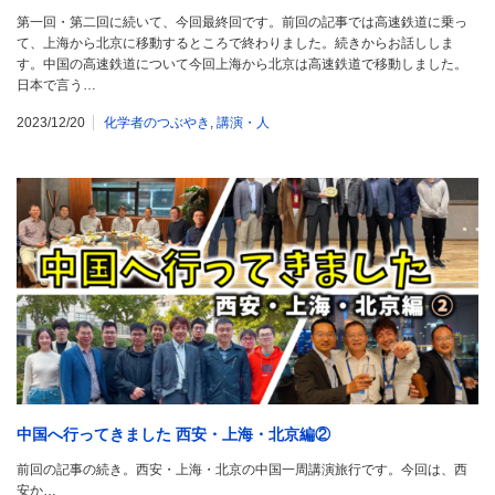
第一回・第二回に続いて、今回最終回です。前回の記事では高速鉄道に乗っ
て、上海から北京に移動するところで終わりました。続きからお話ししま
す。中国の高速鉄道について今回上海から北京は高速鉄道で移動しました。
日本で言う…
2023/12/20
化学者のつぶやき
,
講演・人
中国へ行ってきました 西安・上海・北京編②
前回の記事の続き。西安・上海・北京の中国一周講演旅行です。今回は、西
安か…