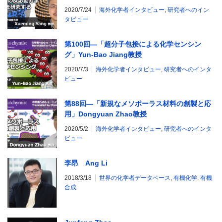
2020/7/24
海外化学者インタビュー
,
研究者へのイン
タビュー
第100回―「超分子包接による化学センシン
グ」Yun-Bao Jiang教授
2020/7/3
海外化学者インタビュー
,
研究者へのインタ
ビュー
第88回―「新規なメソポーラス材料の創製と応
用」Dongyuan Zhao教授
2020/5/2
海外化学者インタビュー
,
研究者へのインタ
ビュー
李昂 Ang Li
2018/3/18
世界の化学者データベース
,
有機化学
,
有機
合成