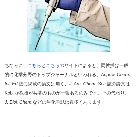
ちなみに、
こちら
と
こちら
のサイトによると、両教授は一般
的に化学分野のトップジャーナルといわれる、
Angew. Chem.
Int. Ed
.誌に掲載の論文は無く、
J. Am. Chem. Soc.
誌の論文は
Kobilka教授が共著のものが一報あるのみです。その代わり、
J. Biol. Chem.
などの生化学誌は数多くあります。