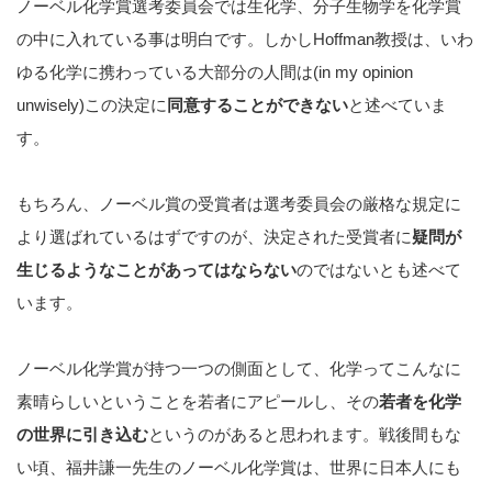
ノーベル化学賞選考委員会では生化学、分子生物学を化学賞
の中に入れている事は明白です。しかしHoffman教授は、いわ
ゆる化学に携わっている大部分の人間は(in my opinion
unwisely)この決定に
同意することができない
と述べていま
す。
もちろん、ノーベル賞の受賞者は選考委員会の厳格な規定に
より選ばれているはずですのが、決定された受賞者に
疑問が
生じるようなことがあってはならない
のではないとも述べて
います。
ノーベル化学賞が持つ一つの側面として、化学ってこんなに
素晴らしいということを若者にアピールし、その
若者を化学
の世界に引き込む
というのがあると思われます。戦後間もな
い頃、福井謙一先生のノーベル化学賞は、世界に日本人にも