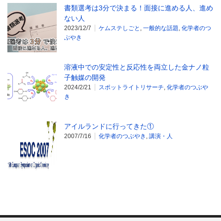
書類選考は3分で決まる！面接に進める人、進め
ない人
2023/12/7
ケムステしごと
,
一般的な話題
,
化学者のつ
ぶやき
溶液中での安定性と反応性を両立した金ナノ粒
子触媒の開発
2024/2/21
スポットライトリサーチ
,
化学者のつぶや
き
アイルランドに行ってきた①
2007/7/16
化学者のつぶやき
,
講演・人