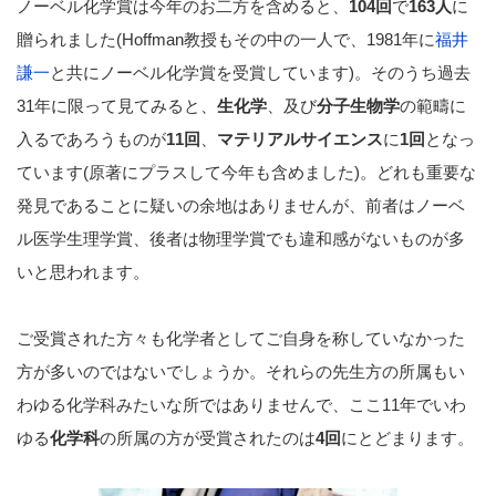
ノーベル化学賞は今年のお二方を含めると、
104回
で
163人
に
贈られました(Hoffman教授もその中の一人で、1981年に
福井
謙一
と共にノーベル化学賞を受賞しています)。そのうち過去
31年に限って見てみると、
生化学
、及び
分子生物学
の範疇に
入るであろうものが
11回
、
マテリアルサイエンス
に
1回
となっ
ています(原著にプラスして今年も含めました)。どれも重要な
発見であることに疑いの余地はありませんが、前者はノーベ
ル医学生理学賞、後者は物理学賞でも違和感がないものが多
いと思われます。
ご受賞された方々も化学者としてご自身を称していなかった
方が多いのではないでしょうか。それらの先生方の所属もい
わゆる化学科みたいな所ではありませんで、ここ11年でいわ
ゆる
化学科
の所属の方が受賞されたのは
4回
にとどまります。