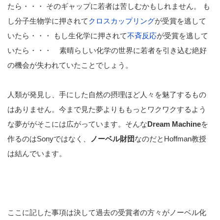
たら・・・ そのギャップに若者は苦しむかもしれません。 も
し分子生物学に押されて
クロスカップリング
が受賞を逃して
いたら・・・ もし生化学に押されて
不斉反応
が受賞を逃して
いたら・・・ 素晴らしい化学の世界に若者を引き込む絶好
の機会が失われていたことでしょう。
人類が発見し、手にした自然の摂理ほど人々を魅了するもの
はありません。今まで見た夢よりももっとワクワクするよう
な夢ががそこには広がっています。そんな
Dream Machine
を
作るのはSonyではなく、
ノーベル財団
なのだとHoffman教授
は結んでいます。
ここに記した事項は決して過去の受賞者の方々がノーベル化