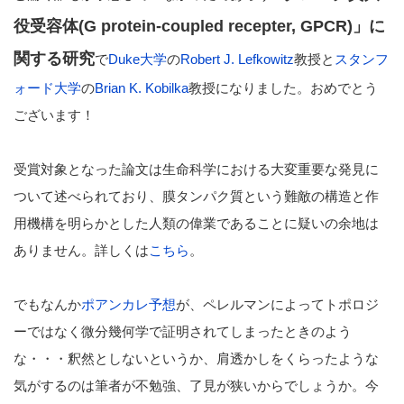
役受容体(G protein-coupled recepter, GPCR)」に
関する研究
で
Duke大学
の
Robert J. Lefkowitz
教授と
スタンフ
ォード大学
の
Brian K. Kobilka
教授になりました。おめでとう
ございます！
受賞対象となった論文は生命科学における大変重要な発見に
ついて述べられており、膜タンパク質という難敵の構造と作
用機構を明らかとした人類の偉業であることに疑いの余地は
ありません。詳しくは
こちら
。
でもなんか
ポアンカレ予想
が、ペレルマンによってトポロジ
ーではなく微分幾何学で証明されてしまったときのよう
な・・・釈然としないというか、肩透かしをくらったような
気がするのは筆者が不勉強、了見が狭いからでしょうか。今