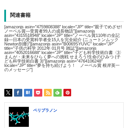
関連書籍
[amazonjs asin=”4759808388″ locale=”JP” title=”親子でめざせ!
ノーベル賞―受賞者99人の成長物語”][amazonjs
asin=”4315518948″ locale=”JP” title=”ノーベル賞110年の全記
録―日本の受賞科学者全15人を完全紹介 (ニュートンムック
Newton別冊)”][amazonjs asin=”B0069SYUVC” locale=”JP”
title=”子供の科学 2012年 01月号 雑誌”][amazonjs
asin=”4052016688″ locale=”JP” title=”子ども科学技術白書〈3〉
まんが・未来をひらく夢への挑戦 せまろう!生命のひみつ (子
ども科学技術白書 3)”][amazonjs asin=”4764106248″
locale=”JP” title=”夢を持ち続けよう！ ノーベル賞 根岸英一
のメッセージ”]
ペリプラノン