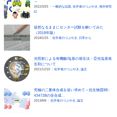
～
2022/3/25
一般的な話題
,
化学者のつぶやき
,
海外研究
記
徒然なるままにセンター試験を解いてみた
（2018年版）
2018/1/15
化学者のつぶやき
,
日常から
光照射による有機酸/塩基の発生法：②光塩基発
生剤について
2021/12/10
化学者のつぶやき
,
論文
究極の二量体合成を追い求めて～抗生物質BE-
43472Bの全合成…
2013/6/6
化学者のつぶやき
,
論文