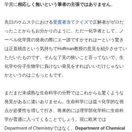
学賞に
相応しく無いという筆者の主張ではありません
。
先日のケムステにおける
受賞者当てクイズ
で正解者がゼロだ
ったことからもお分かりのように、ただ一化学者として、ノ
ーベル化学賞の発表の際にエー誰ですかそれはーという驚き
は正直残念という気持ちでHoffman教授の意見を紹介させてい
ただいたものです。そんな了見の狭いこと言ってないで、生
化学や分子生物学に負けない発見をすればいいだけじゃない
かというのはごもっともです。
まだまだ未成熟な生命科学の分野ではこれからも驚くような
発見があるに違いありません。生命科学には益々化学的な視
点が必要性を増して行き、将来的には理学部化学科に生命科
学が普通に入ってくることでしょう。現に欧米では
Department of Chemistryではなく、
Department of Chemical