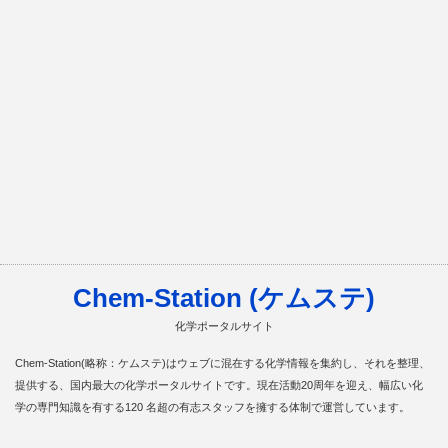
Chem-Station (ケムステ)
化学ポータルサイト
Chem-Station(略称：ケムステ)はウェブに混在する化学情報を集約し、それを整理、
提供する、国内最大の化学ポータルサイトです。現在活動20周年を迎え、幅広い化
学の専門知識を有する120 名超の有志スタッフを擁する体制で運営しています。