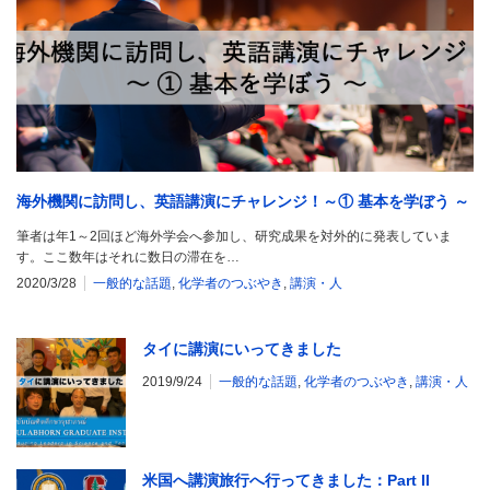
海外機関に訪問し、英語講演にチャレンジ！～① 基本を学ぼう ～
筆者は年1～2回ほど海外学会へ参加し、研究成果を対外的に発表していま
す。ここ数年はそれに数日の滞在を…
2020/3/28
一般的な話題
,
化学者のつぶやき
,
講演・人
タイに講演にいってきました
2019/9/24
一般的な話題
,
化学者のつぶやき
,
講演・人
米国へ講演旅行へ行ってきました：Part II