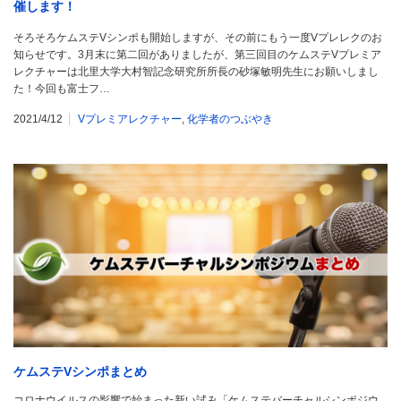
催します！
そろそろケムステVシンポも開始しますが、その前にもう一度Vプレレクのお
知らせです。3月末に第二回がありましたが、第三回目のケムステVプレミア
レクチャーは北里大学大村智記念研究所所長の砂塚敏明先生にお願いしまし
た！今回も富士フ…
2021/4/12
Vプレミアレクチャー
,
化学者のつぶやき
ケムステVシンポまとめ
コロナウイルスの影響で始まった新い試み「ケムステバーチャルシンポジウ