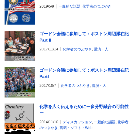
2019/5/9
一般的な話題
,
化学者のつぶやき
ゴードン会議に参加して：ボストン周辺滞在記
Part II
2017/11/14
化学者のつぶやき
,
講演・人
ゴードン会議に参加して：ボストン周辺滞在記
PartI
2017/10/7
化学者のつぶやき
,
講演・人
化学を広く伝えるためにー多分野融合の可能性
ー
2014/11/10
ディスカッション
,
一般的な話題
,
化学者
のつぶやき
,
書籍・ソフト・Web