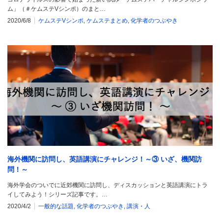
ム」（＃ケムステVシンポ）のまと…
2020/6/8
ケムステVシンポ
,
ケムステまとめ
,
化学者のつぶやき
海外機関に訪問し、英語講演にチャレンジ！～③ いざ、機関訪
問！～
海外学会のついでに近郊機関に訪問し、ディスカッションと英語講演にトラ
イしてみよう！シリーズ記事です。…
2020/4/2
一般的な話題
,
化学者のつぶやき
,
講演・人