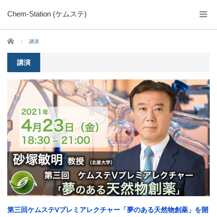
Chem-Station (ケムステ)
ホーム
講演
講演
第三回ケムステVプレミアレクチャー「夢のある天然物創薬」を開