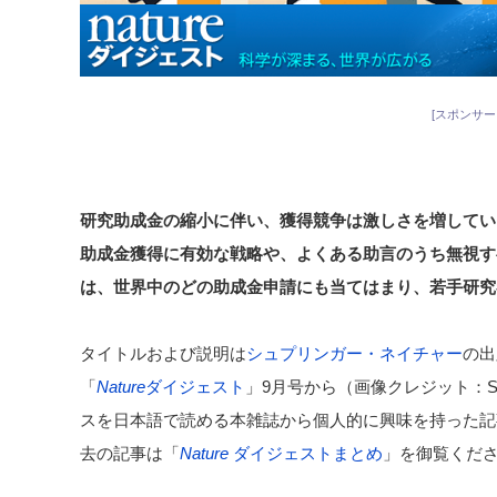
[スポンサー
研究助成金の縮小に伴い、獲得競争は激しさを増
してい
助成金獲得に有効な戦略や、よくある助言のうち
無視す
は、
世界中のどの助成金申請にも当てはまり、若手研
究
タイトルおよび説明は
シュプリンガー・ネイチャー
の出
「
Nature
ダイジェスト
」9月号から（画像クレジット：SÉB
スを日本語で読める本雑誌から個人的に興味を持った記
去の記事は「
Nature
ダイジェストまとめ
」を御覧くだ