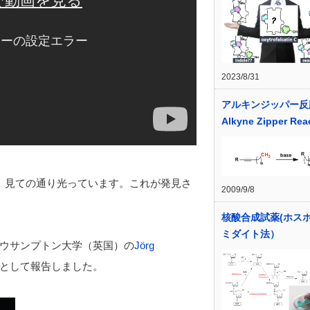
2023/8/31
アルキンジッパー
Alkyne Zipper Rea
す。見ての通り光っています。これが発見さ
2009/9/8
核酸合成試薬(ホス
ミダイト法）
ウサンプトン大学（英国）の
Jörg
として報告しました。