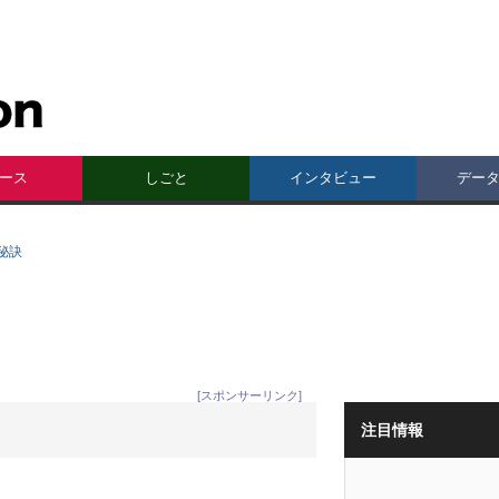
ース
しごと
インタビュー
デー
秘訣
[スポンサーリンク]
注目情報