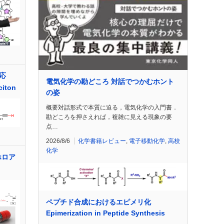
反応
電気化学の勘どころ 対話でつかむホント
citon
の姿
概要対話形式で本質に迫る，電気化学の入門書．
勘どころを押さえれば，複雑に見える現象の要
点…
2026/8/6
化学書籍レビュー
,
電子移動化学
,
高校
化学
ホロア
ペプチド合成におけるエピメリ化
Epimerization in Peptide Synthesis