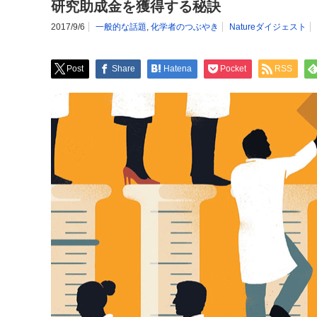
研究助成金を獲得する秘訣
2017/9/6
一般的な話題
,
化学者のつぶやき
Natureダイジェスト
Post
Share
Hatena
Pocket
RSS