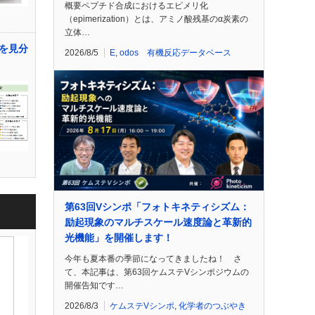
概要ペプチド合成におけるエピメリ化
（epimerization）とは、アミノ酸残基のα炭素の
立体…
を見分
2026/8/5
E
,
odos 有機反応データベース
第63回Vシンポ「フォトキネティシズム：
励起現象のマルチスケール速度論と革新的
光機能」を開催します！
今年も夏本番の季節になってきましたね！ さ
て、本記事は、第63回ケムステVシンポジウムの
開催告知です…
2026/8/3
ケムステVシンポ
,
化学者のつぶやき