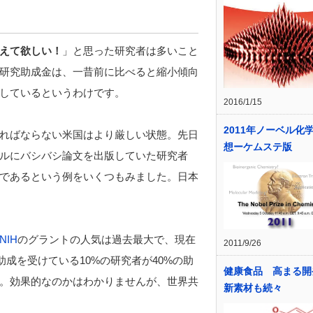
えて欲しい！
」と思った研究者は多いこと
研究助成金は、一昔前に比べると縮小傾向
しているというわけです。
2016/1/15
2011年ノーベル化
ればならない米国はより厳しい状態。先日
想ーケムステ版
ルにバシバシ論文を出版していた研究者
であるという例をいくつもみました。日本
NIH
のグラントの人気は過去最大で、現在
2011/9/26
助成を受けている10%の研究者が40%の助
健康食品 高まる
。効果的なのかはわかりませんが、世界共
新素材も続々