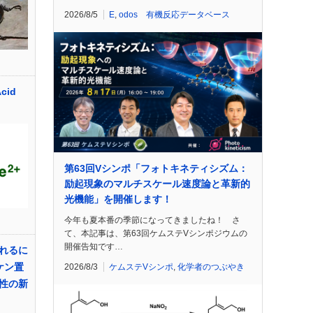
2026/8/5
E
,
odos 有機反応データベース
cid
第63回Vシンポ「フォトキネティシズム：
励起現象のマルチスケール速度論と革新的
光機能」を開催します！
今年も夏本番の季節になってきましたね！ さ
て、本記事は、第63回ケムステVシンポジウムの
開催告知です…
れるに
ケン置
2026/8/3
ケムステVシンポ
,
化学者のつぶやき
性の新