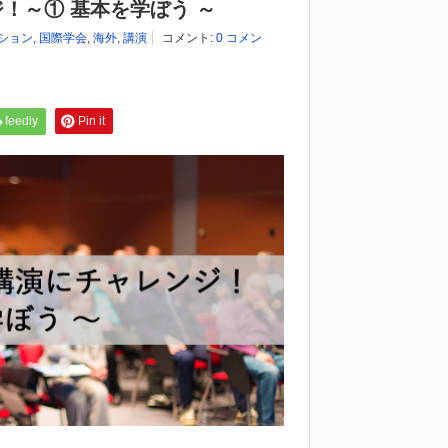
！～① 基本を学ぼう ～
ション
,
国際学会
,
海外
,
講演
コメント:
0 コメン
feedly
Pin it