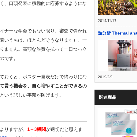
く、口頭発表に積極的に応募するようにな
2014/11/17
イナーな学会でもない限り、審査で弾かれ
熱分析 Thermal ana
若いうちは、ほとんどそうなります）。一
りません。高額な旅費を払って一日つっ立
のです。
ておくと、ポスター発表だけで終わりにな
2019/2/9
て貰う機会を、自ら増やすことができる
の
という悲しい事態が防げます。
関連商品
よりますが、
1～3機関
が適切だと思えま