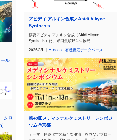
アビディ アルキン合成／Abidi Alkyne
Synthesis
概要アビディ アルキン合成（Abidi Alkyne
Synthesis）は、米国魚類野生生物局…
2026/8/1
A
,
odos 有機反応データベース
ドール
e
「クロ
第43回メディシナルケミストリーシンポジ
ウム@京都
いて
テーマ「創薬化学の新たな潮流 多彩なアプロー