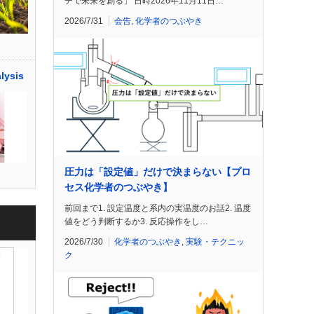
チで未来を創る」 日時2026年11月11日…
2026/7/31
会告
,
化学者のつぶやき
lysis
圧力は「設定値」だけで決まらない【プロ
セス化学者のつぶやき】
前回まで1. 設定温度と系内の実温度のお話2. 温度
値をどう判断するか3. 反応操作をし…
2026/7/30
化学者のつぶやき
,
実験・テクニッ
ク