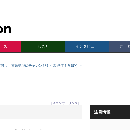
ース
しごと
インタビュー
デー
問し、英語講演にチャレンジ！～① 基本を学ぼう ～
[スポンサーリンク]
注目情報