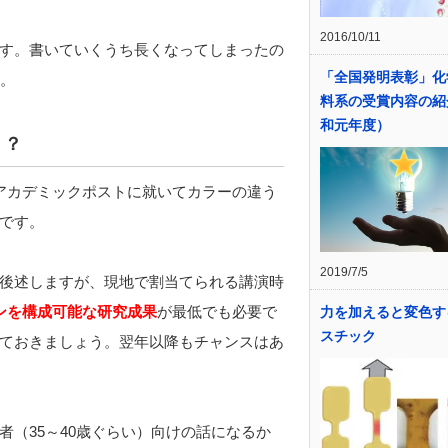
2016/10/11
す。書いていくうち長くなってしまったの
「全国発明表彰」化
。
料系の受賞内容の紹
和元年度）
う？
アカデミックポストに就いてカラーの違う
です。
2019/7/5
後述しますが、現地で割当てられる講演時
ゼンを構成可能な研究成果
が最低でも必要で
力を加えると変色す
スチック
ておきましょう。翌年以降もチャンスはあ
（35～40歳ぐらい）向けの話になるか