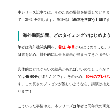
本シリーズ記事では、そのための要領を解説していきま
で、3回に分割します。第1回は
【基本を学ぼう】編
です
海外機関訪問、どのタイミングではじめよ
筆者は海外機関訪問を、
着任5年目
からはじめました。
研究を始め、対外的に話せる結果が溜まってきた頃合い
具体的にどれぐらいの結果があればいいのでしょうか？
間は
45-60分
がほとんどです。そのため、
60分のプレ
す。この長さのプレゼンが難しいようなら、講演は控え
ります！
こういった事情ゆえ、本シリーズは筆者と同年代の研究者