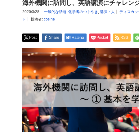
海外機関に訪問し、英語講演にチャレンジ
2020/3/28
一般的な話題
,
化学者のつぶやき
,
講演・人
ディスカッ
ト
投稿者:
cosine
Post
Share
Hatena
Pocket
RSS