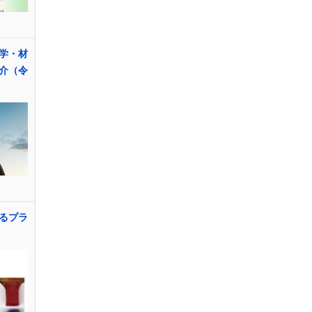
学・材
介（令
るプラ