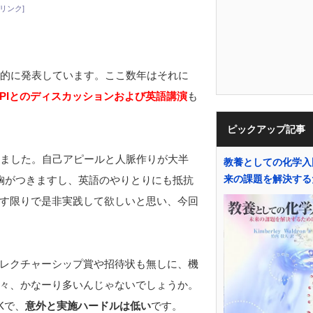
リンク]
外的に発表しています。ここ数年はそれに
PIとのディスカッションおよび英語講演
も
ピックアップ記事
ました。自己アピールと人脈作りが大半
教養としての化学入門
来の課題を解決する
胸がつきますし、英語のやりとりにも抵抗
す限りで是非実践して欲しいと思い、今回
レクチャーシップ賞や招待状も無しに、機
々、かなーり多いんじゃないでしょうか。
Kで、
意外と実施ハードルは低い
です。