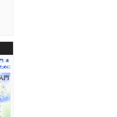
: 未
ために