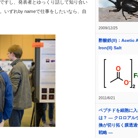
ですし、発表者とゆっくり話して知り合い
いずれby nameで仕事をしたいなら、自
2009/12/25
酢酸鉄(II)：Acetic A
Iron(II) Salt
2011/6/21
ペプチドを細胞に入
は？ ― クロロアル
換が切り拓く膜透過
戦略 ―