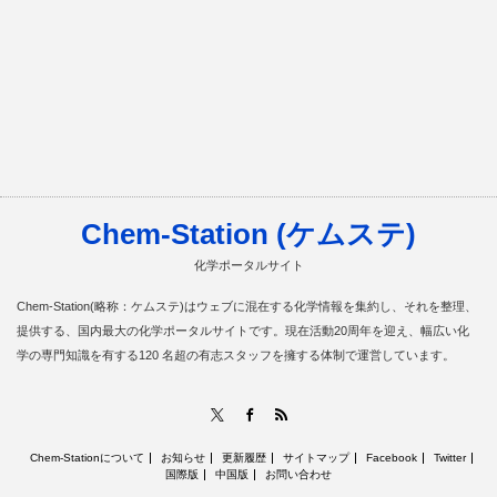
Chem-Station (ケムステ)
化学ポータルサイト
Chem-Station(略称：ケムステ)はウェブに混在する化学情報を集約し、それを整理、
提供する、国内最大の化学ポータルサイトです。現在活動20周年を迎え、幅広い化
学の専門知識を有する120 名超の有志スタッフを擁する体制で運営しています。
RSS
X
Facebook
Chem-Stationについて
お知らせ
更新履歴
サイトマップ
Facebook
Twitter
国際版
中国版
お問い合わせ